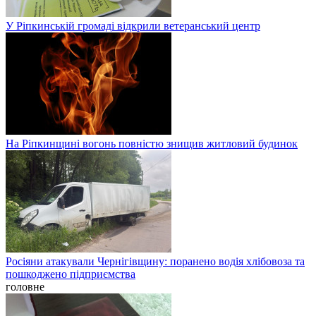
У Ріпкинській громаді відкрили ветеранський центр
На Ріпкинщині вогонь повністю знищив житловий будинок
Росіяни атакували Чернігівщину: поранено водія хлібовоза та
пошкоджено підприємства
головне