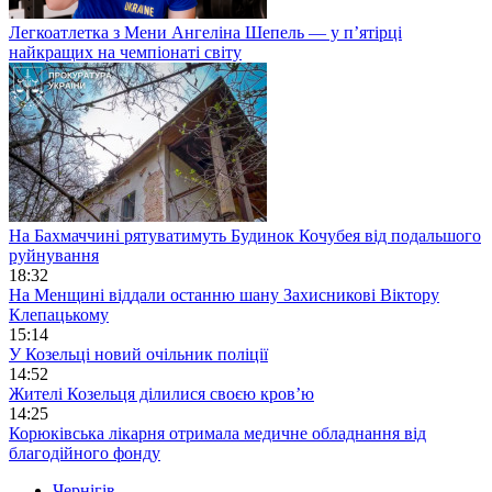
Легкоатлетка з Мени Ангеліна Шепель — у п’ятірці
найкращих на чемпіонаті світу
На Бахмаччині рятуватимуть Будинок Кочубея від подальшого
руйнування
18:32
На Менщині віддали останню шану Захисникові Віктору
Клепацькому
15:14
У Козельці новий очільник поліції
14:52
Жителі Козельця ділилися своєю кров’ю
14:25
Корюківська лікарня отримала медичне обладнання від
благодійного фонду
Чернігів