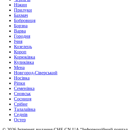
Ніжин
Прилуки
Бахмач
Бобровиця
Борзна
Варва
Городня
Ічня
Козелець
Короп
Корюківка
Куликівка
Мена
Новгород-Сіверський
Носівка
Ріпки
Семенівка
Сновськ
Сосниця
Срібне
Талалаївка
Седнів
Остер
© 2026 Інтернет-видання CHE.CN.UA "Інформаційний портал