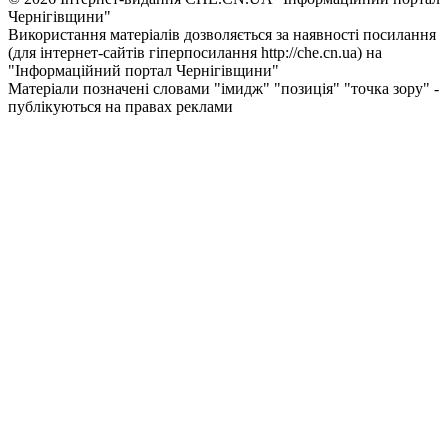
Чернiгiвщини"
Використання матеріалів дозволяється за наявності посилання
(для інтернет-сайтів гіперпосилання http://che.cn.ua) на
"Інформаційний портал Чернiгiвщини"
Матеріали позначені словами "імидж" "позиція" "точка зору" -
публікуються на правах реклами