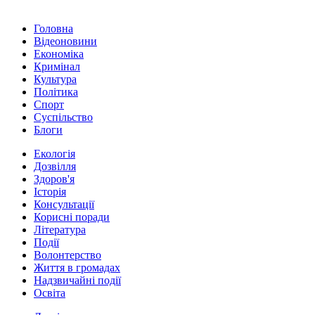
Головна
Відеоновини
Економіка
Кримінал
Культура
Політика
Спорт
Суспільство
Блоги
Екологія
Дозвілля
Здоров'я
Історія
Консультації
Корисні поради
Література
Події
Волонтерство
Життя в громадах
Надзвичайні події
Освіта