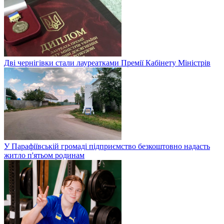
Дві чернігівки стали лауреатками Премії Кабінету Міністрів
У Парафіївській громаді підприємство безкоштовно надасть
житло п'ятьом родинам