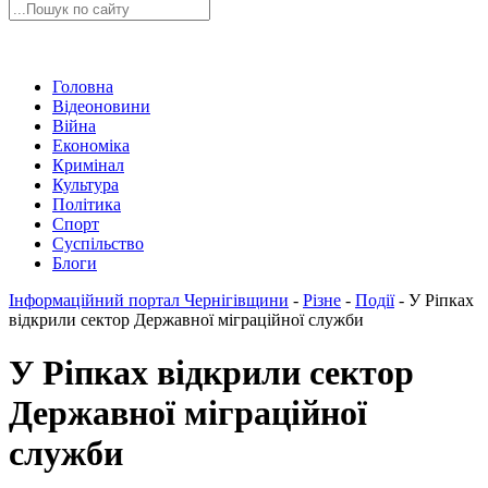
Головна
Відеоновини
Війна
Економіка
Кримінал
Культура
Політика
Спорт
Суспільство
Блоги
Інформаційний портал Чернігівщини
-
Різне
-
Події
-
У Ріпках
відкрили сектор Державної міграційної служби
У Ріпках відкрили сектор
Державної міграційної
служби