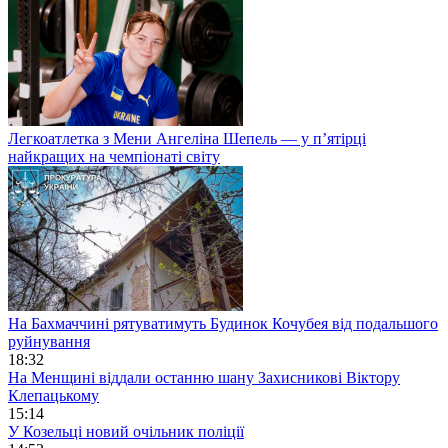
Легкоатлетка з Мени Ангеліна Шепель — у п’ятірці
найкращих на чемпіонаті світу
На Бахмаччині рятуватимуть Будинок Кочубея від подальшого
руйнування
18:32
На Менщині віддали останню шану Захисникові Віктору
Клепацькому
15:14
У Козельці новий очільник поліції