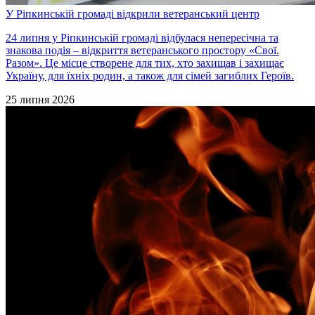
У Ріпкинській громаді відкрили ветеранський центр
24 липня у Ріпкинській громаді відбулася непересічна та
знакова подія – відкриття ветеранського простору «Свої.
Разом». Це місце створене для тих, хто захищав і захищає
Україну, для їхніх родин, а також для сімей загиблих Героїв.
25 липня 2026