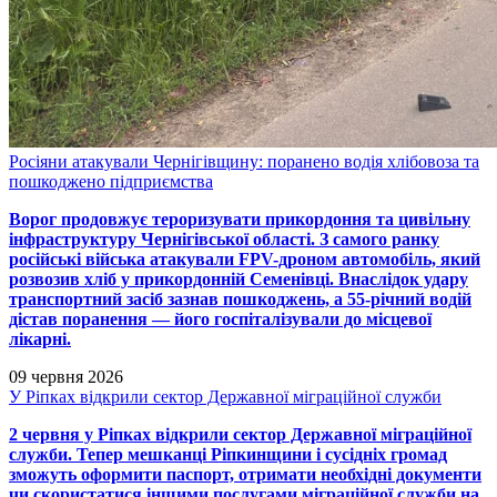
Росіяни атакували Чернігівщину: поранено водія хлібовоза та
пошкоджено підприємства
Ворог продовжує тероризувати прикордоння та цивільну
інфраструктуру Чернігівської області. З самого ранку
російські війська атакували FPV-дроном автомобіль, який
розвозив хліб у прикордонній Семенівці. Внаслідок удару
транспортний засіб зазнав пошкоджень, а 55-річний водій
дістав поранення — його госпіталізували до місцевої
лікарні.
09 червня 2026
У Ріпках відкрили сектор Державної міграційної служби
2 червня у Ріпках відкрили сектор Державної міграційної
служби. Тепер мешканці Ріпкинщини і сусідніх громад
зможуть оформити паспорт, отримати необхідні документи
чи скористатися іншими послугами міграційної служби на