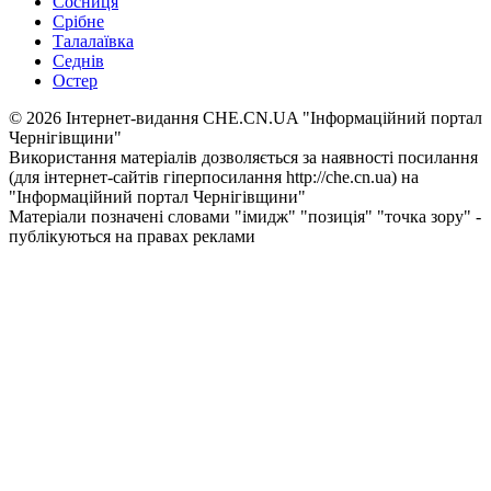
Сосниця
Срібне
Талалаївка
Седнів
Остер
© 2026 Інтернет-видання CHE.CN.UA "Інформаційний портал
Чернiгiвщини"
Використання матеріалів дозволяється за наявності посилання
(для інтернет-сайтів гіперпосилання http://che.cn.ua) на
"Інформаційний портал Чернiгiвщини"
Матеріали позначені словами "імидж" "позиція" "точка зору" -
публікуються на правах реклами