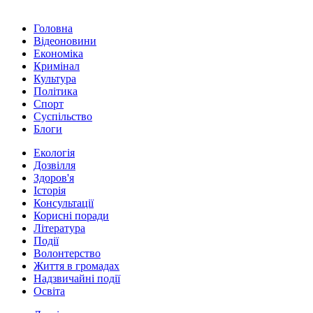
Головна
Відеоновини
Економіка
Кримінал
Культура
Політика
Спорт
Суспільство
Блоги
Екологія
Дозвілля
Здоров'я
Історія
Консультації
Корисні поради
Література
Події
Волонтерство
Життя в громадах
Надзвичайні події
Освіта