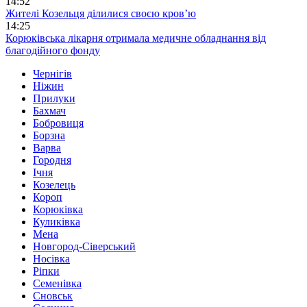
14:52
Жителі Козельця ділилися своєю кров’ю
14:25
Корюківська лікарня отримала медичне обладнання від
благодійного фонду
Чернігів
Ніжин
Прилуки
Бахмач
Бобровиця
Борзна
Варва
Городня
Ічня
Козелець
Короп
Корюківка
Куликівка
Мена
Новгород-Сіверський
Носівка
Ріпки
Семенівка
Сновськ