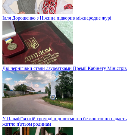
Ілля Дорошенко з Ніжина підкорив міжнародне журі
Дві чернігівки стали лауреатками Премії Кабінету Міністрів
У Парафіївській громаді підприємство безкоштовно надасть
житло п'ятьом родинам