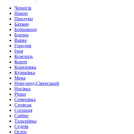
Чернігів
Ніжин
Прилуки
Бахмач
Бобровиця
Борзна
Варва
Городня
Ічня
Козелець
Короп
Корюківка
Куликівка
Мена
Новгород-Сіверський
Носівка
Ріпки
Семенівка
Сновськ
Сосниця
Срібне
Талалаївка
Седнів
Остер