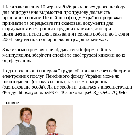
Після завершення 10 червня 2026 року перехідного періоду
для оцифрування відомостей про трудову діяльність
працівника органи Пенсійного фонду України продовжать
приймати та опрацьовувати скановані документи для
формування електронних трудових книжок, або при
призначенні пенсії для врахування періодів роботи до 1 січня
2004 року на підставі оригіналів трудових книжок.
Закликаємо громадян не піддаватися інформаційним
маніпуляціям, зберігати спокій та свої трудові книжки до їх
оцифрування.
Подати сканкопії паперової трудової книжки через вебпортал
електронних послуг Пенсійного фонду України може як
роботодавець (страхувальник), так і сам працівник
(застрахована особа). Як це зробити, дивіться у відеоінструкції
Фонду: https://youtu.be/F9Ecj4CGuxo?si=jseC8_cOeCa7Q9Mo.
головне