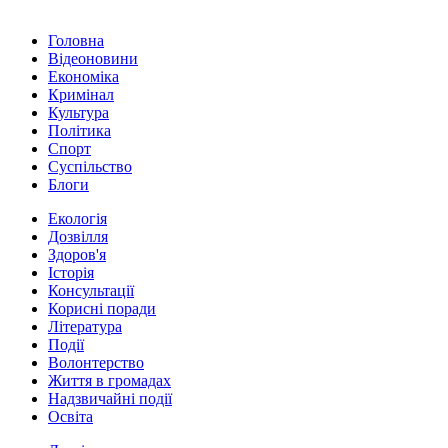
Головна
Відеоновини
Економіка
Кримінал
Культура
Політика
Спорт
Суспільство
Блоги
Екологія
Дозвілля
Здоров'я
Історія
Консультації
Корисні поради
Література
Події
Волонтерство
Життя в громадах
Надзвичайні події
Освіта