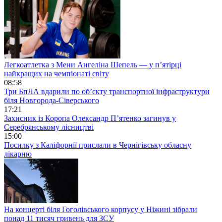
Легкоатлетка з Мени Ангеліна Шепель — у п’ятірці
найкращих на чемпіонаті світу
08:58
Три БпЛА вдарили по об’єкту транспортної інфраструктури
біля Новгорода-Сіверського
17:21
Захисник із Коропа Олександр П’ятенко загинув у
Серебрянському лісництві
15:00
Посилку з Каліфорнії прислали в Чернігівську обласну
лікарню
На концерті біля Гоголівського корпусу у Ніжині зібрали
понад 11 тисяч гривень для ЗСУ