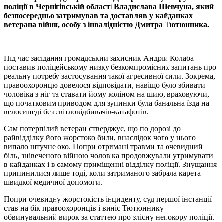
поліції в Чернігівській області Владислава Шевчуна, який
безпосередньо затримував та доставляв у кайданках
ветерана війни, особу з інвалідністю Дмитра Тютюнника.
Під час засідання громадський захисник Андрій Колаба
поставив поліцейському низку безкомпромісних запитань про
реальну потребу застосування такої агресивної сили. Зокрема,
правоохоронцю довелося відповідати, навіщо було збивати
чоловіка з ніг та ставати йому коліном на шию, враховуючи,
що початковим приводом для зупинки була банальна їзда на
велосипеді без світловідбивачів-катафотів.
Сам потерпілий ветеран стверджує, що по дорозі до
райвідділку його жорстоко били, внаслідок чого у нього
випало штучне око. Попри отримані травми та очевидний
біль, знівеченого війною чоловіка продовжували утримувати
в кайданках і в самому приміщенні відділку поліції. Знущання
припинилися лише тоді, коли затриманого забрала карета
швидкої медичної допомоги.
Попри очевидну жорстокість інциденту, суд першої інстанції
став на бік правоохоронців і виніс Тютюннику
обвинувальний вирок за статтею про злісну непокору поліції.