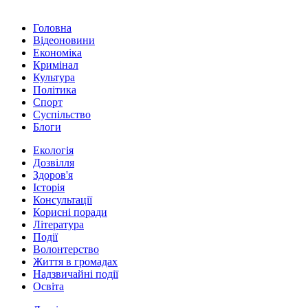
Головна
Відеоновини
Економіка
Кримінал
Культура
Політика
Спорт
Суспільство
Блоги
Екологія
Дозвілля
Здоров'я
Історія
Консультації
Корисні поради
Література
Події
Волонтерство
Життя в громадах
Надзвичайні події
Освіта