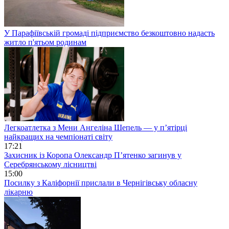
У Парафіївській громаді підприємство безкоштовно надасть
житло п'ятьом родинам
Легкоатлетка з Мени Ангеліна Шепель — у п’ятірці
найкращих на чемпіонаті світу
17:21
Захисник із Коропа Олександр П’ятенко загинув у
Серебрянському лісництві
15:00
Посилку з Каліфорнії прислали в Чернігівську обласну
лікарню