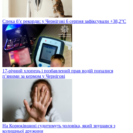
Спека б’є рекорди: у Чернігові 6 серпня зафіксували +38,2°С
17-річний хлопець і позбавлений прав водій попалися
п’яними за кермом у Чернігові
На Корюківщині судитимуть чоловіка, який знущався з
колишньої дружини