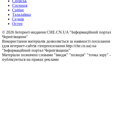
Сновськ
Сосниця
Срібне
Талалаївка
Седнів
Остер
© 2026 Інтернет-видання CHE.CN.UA "Інформаційний портал
Чернiгiвщини"
Використання матеріалів дозволяється за наявності посилання
(для інтернет-сайтів гіперпосилання http://che.cn.ua) на
"Інформаційний портал Чернiгiвщини"
Матеріали позначені словами "імидж" "позиція" "точка зору" -
публікуються на правах реклами