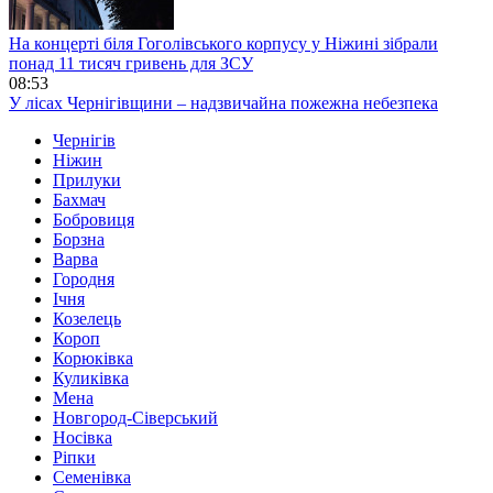
На концерті біля Гоголівського корпусу у Ніжині зібрали
понад 11 тисяч гривень для ЗСУ
08:53
У лісах Чернігівщини – надзвичайна пожежна небезпека
Чернігів
Ніжин
Прилуки
Бахмач
Бобровиця
Борзна
Варва
Городня
Ічня
Козелець
Короп
Корюківка
Куликівка
Мена
Новгород-Сіверський
Носівка
Ріпки
Семенівка