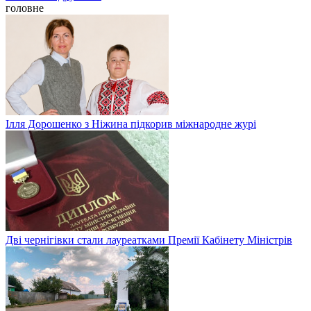
головне
Ілля Дорошенко з Ніжина підкорив міжнародне журі
Дві чернігівки стали лауреатками Премії Кабінету Міністрів