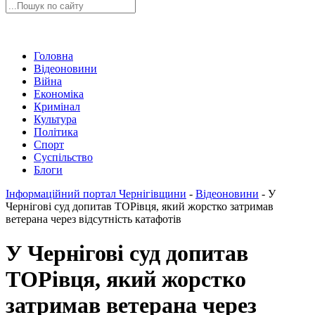
Головна
Відеоновини
Війна
Економіка
Кримінал
Культура
Політика
Спорт
Суспільство
Блоги
Інформаційний портал Чернігівщини
-
Відеоновини
-
У
Чернігові суд допитав ТОРівця, який жорстко затримав
ветерана через відсутність катафотів
У Чернігові суд допитав
ТОРівця, який жорстко
затримав ветерана через