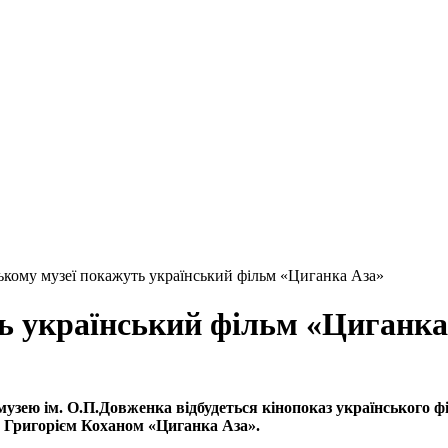
кому музеї покажуть український фільм «Циганка Аза»
ь український фільм «Циганка
зею ім. О.П.Довженка відбудеться кінопоказ українського філь
а Григорієм Коханом «Циганка Аза».