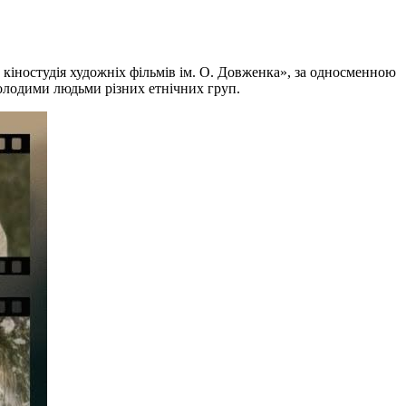
кіностудія художніх фільмів ім. О. Довженка», за односменною
молодими людьми різних етнічних груп.