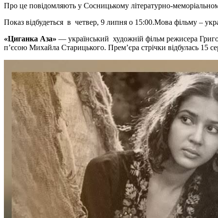
Про це повідомляють у Сосницькому літературно-меморіальном
Показ відбудеться в четвер, 9 липня о 15:00.Мова фільму – украї
«Циганка Аза»
— український художній фільм режисера Григорі
п’єсою Михайла Старицького. Прем’єра стрічки відбулась 15 с