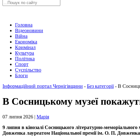
Головна
Відеоновини
Війна
Економіка
Кримінал
Культура
Політика
Спорт
Суспільство
Блоги
Інформаційний портал Чернігівщини
-
Без категорії
-
В Сосниць
В Сосницькому музеї покажут
07 липня 2026 |
Марія
9 липня в кінозалі Сосницького літературно-меморіального му
Довженка лауреатом Національної премії ім. О. П. Довженк