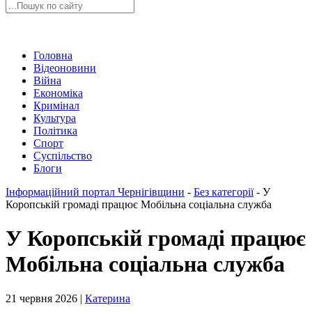
Головна
Відеоновини
Війна
Економіка
Кримінал
Культура
Політика
Спорт
Суспільство
Блоги
Інформаційний портал Чернігівщини
-
Без категорії
-
У
Коропській громаді працює Мобільна соціальна служба
У Коропській громаді працює
Мобільна соціальна служба
21 червня 2026 |
Катерина