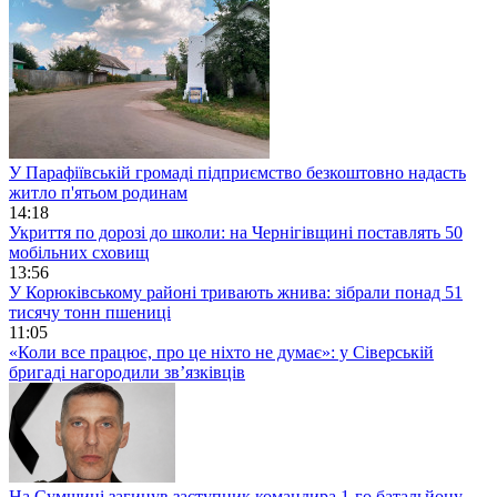
У Парафіївській громаді підприємство безкоштовно надасть
житло п'ятьом родинам
14:18
Укриття по дорозі до школи: на Чернігівщині поставлять 50
мобільних сховищ
13:56
У Корюківському районі тривають жнива: зібрали понад 51
тисячу тонн пшениці
11:05
«Коли все працює, про це ніхто не думає»: у Сіверській
бригаді нагородили зв’язківців
На Сумщині загинув заступник командира 1-го батальйону