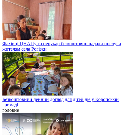
Фахівці ЦНАПу та перукар безкоштовно надали послуги
жителям села Рогізки
Безкоштовний денний догляд для дітей діє у Коропській
громаді
головне