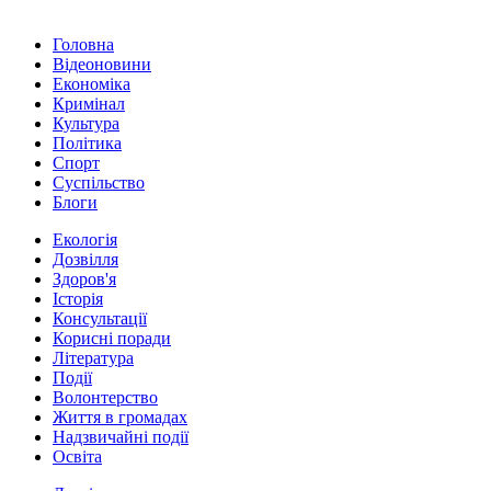
Головна
Відеоновини
Економіка
Кримінал
Культура
Політика
Спорт
Суспільство
Блоги
Екологія
Дозвілля
Здоров'я
Історія
Консультації
Корисні поради
Література
Події
Волонтерство
Життя в громадах
Надзвичайні події
Освіта