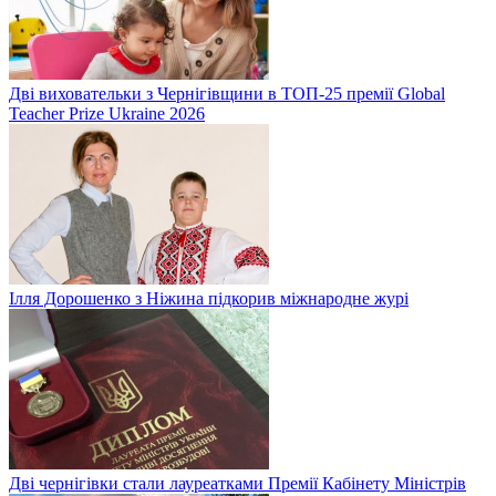
Дві виховательки з Чернігівщини в ТОП-25 премії Global
Teacher Prize Ukraine 2026
Ілля Дорошенко з Ніжина підкорив міжнародне журі
Дві чернігівки стали лауреатками Премії Кабінету Міністрів