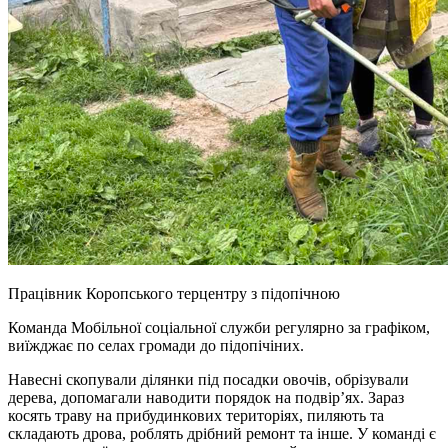
Працівник Коропського терцентру з підопічною
Команда Мобільної соціальної служби регулярно за графіком,
виїжджає по селах громади до підопічіних.
Навесні скопували ділянки під посадки овочів, обрізували
дерева, допомагали наводити порядок на подвір’ях. Зараз
косять траву на прибудинкових територіях, пиляють та
складають дрова, роблять дрібний ремонт та інше. У команді є