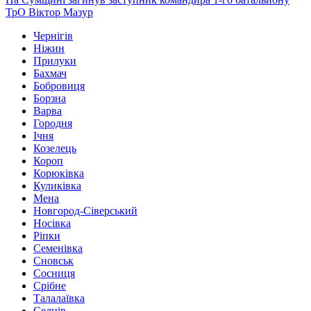
ТрО Віктор Мазур
Чернігів
Ніжин
Прилуки
Бахмач
Бобровиця
Борзна
Варва
Городня
Ічня
Козелець
Короп
Корюківка
Куликівка
Мена
Новгород-Сіверський
Носівка
Ріпки
Семенівка
Сновськ
Сосниця
Срібне
Талалаївка
Седнів