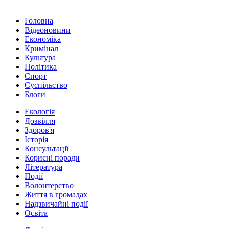
Головна
Відеоновини
Економіка
Кримінал
Культура
Політика
Спорт
Суспільство
Блоги
Екологія
Дозвілля
Здоров'я
Історія
Консультації
Корисні поради
Література
Події
Волонтерство
Життя в громадах
Надзвичайні події
Освіта