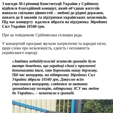
З нагоди 30-ї річниці Конституції України у Срібному
відбувся благодійний концерт, який об’єднав жителів
навколо спільних цінностей – любові до рідної держави,
поваги до її законів та підтримки українських захисників.
Під час концерту вдалося зібрати на підтримку Збройних
Сил України 10340 грн.
Про це повідомляє Срібнянська селищна рада.
У концертній програмі звучали патріотичні та народні пісні,
щирі слова про незалежність, єдність і незламність
українського народу.
«Завдяки небайдужості жителів громади було
вкотре доведено, що українці єдині у прагненні
допомагати тим, хто боронить нашу державу.
Під час концерту, на підтримку Збройних Сил
України зібрали 10340 грн. Дякуємо всім
учасникам концерту, глядачам за активну
громадянську позицію, підтримку ЗСУ та любов
до України», – зазначили в громаді.