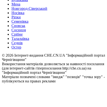
Мена
Новгород-Сіверський
Носівка
Ріпки
Семенівка
Сновськ
Сосниця
Срібне
Талалаївка
Седнів
Остер
© 2026 Інтернет-видання CHE.CN.UA "Інформаційний портал
Чернiгiвщини"
Використання матеріалів дозволяється за наявності посилання
(для інтернет-сайтів гіперпосилання http://che.cn.ua) на
"Інформаційний портал Чернiгiвщини"
Матеріали позначені словами "імидж" "позиція" "точка зору" -
публікуються на правах реклами