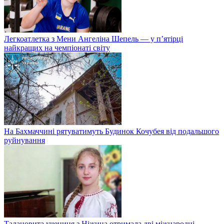
Легкоатлетка з Мени Ангеліна Шепель — у п’ятірці
найкращих на чемпіонаті світу
На Бахмаччині рятуватимуть Будинок Кочубея від подальшого
руйнування
Талановита учениця з Ніжина отримала дві міжнародні