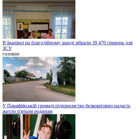
В Іванівці на благодійному заході зібрали 39 470 гривень для
ЗСУ
головне
У Парафіївській громаді підприємство безкоштовно надасть
житло п'ятьом родинам