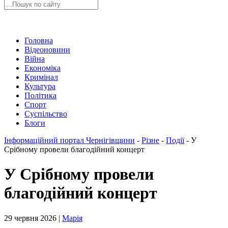
Головна
Відеоновини
Війна
Економіка
Кримінал
Культура
Політика
Спорт
Суспільство
Блоги
Інформаційний портал Чернігівщини
-
Різне
-
Події
-
У
Срібному провели благодійний концерт
У Срібному провели
благодійний концерт
29 червня 2026 |
Марія