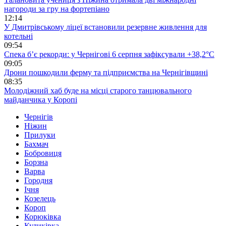
нагороди за гру на фортепіано
12:14
У Дмитрівському ліцеї встановили резервне живлення для
котельні
09:54
Спека б’є рекорди: у Чернігові 6 серпня зафіксували +38,2°С
09:05
Дрони пошкодили ферму та підприємства на Чернігівщині
08:35
Молодіжний хаб буде на місці старого танцювального
майданчика у Коропі
Чернігів
Ніжин
Прилуки
Бахмач
Бобровиця
Борзна
Варва
Городня
Ічня
Козелець
Короп
Корюківка
Куликівка