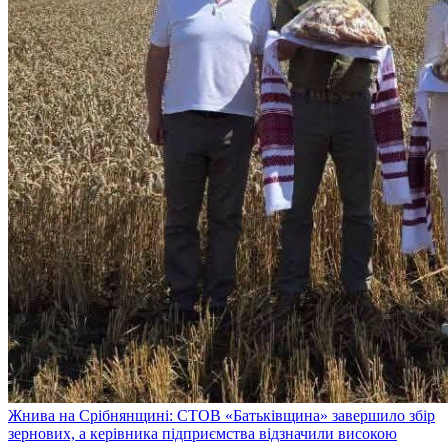
Жнива на Срібнянщині: СТОВ «Батьківщина» завершило збір
зернових, а керівника підприємства відзначили високою