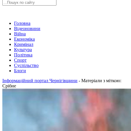
Головна
Відеоновини
Війна
Економіка
Кримінал
Культура
Політика
Спорт
Суспільство
Блоги
Інформаційний портал Чернігівщини
-
Матеріали з міткою:
Срібне