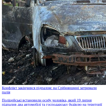
Конфлікт закінчився підпалом: на Срібнянщині затримали
палія
Поліцейські встановили особу чоловіка, який 19 липня
підпалив два автомобілі та господарську будівлю на території