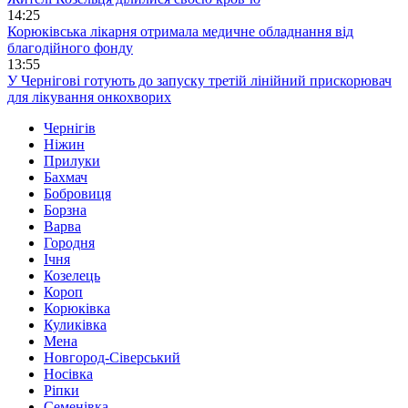
14:25
Корюківська лікарня отримала медичне обладнання від
благодійного фонду
13:55
У Чернігові готують до запуску третій лінійний прискорювач
для лікування онкохворих
Чернігів
Ніжин
Прилуки
Бахмач
Бобровиця
Борзна
Варва
Городня
Ічня
Козелець
Короп
Корюківка
Куликівка
Мена
Новгород-Сіверський
Носівка
Ріпки
Семенівка