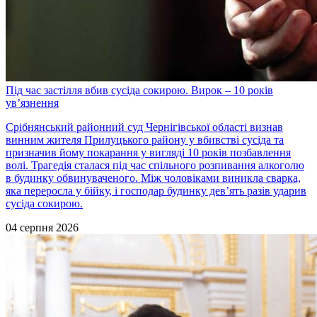
Під час застілля вбив сусіда сокирою. Вирок – 10 років
ув’язнення
Срібнянський районний суд Чернігівської області визнав
винним жителя Прилуцького району у вбивстві сусіда та
призначив йому покарання у вигляді 10 років позбавлення
волі. Трагедія сталася під час спільного розпивання алкоголю
в будинку обвинуваченого. Між чоловіками виникла сварка,
яка переросла у бійку, і господар будинку дев’ять разів ударив
сусіда сокирою.
04 серпня 2026