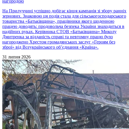
нагородою
На Прилуччині успішно добігає кінця кампанія зі збору ранніх
зернових. Знаковою ця подія стала для сільськогосподарського
товариства «Батьківщина», працівники якого щоденною
працею доводять: продовольча безпека України знаходиться в
надійних руках. Керівника СТОВ «Батьківщина» Миколу
Дмитренка за відданість справі та невтомну працю було
нагороджено Хрестом громадянських заслуг «Героям без
зброї» від Всеукраїнського об’єднання «Країна».
31 липня 2026