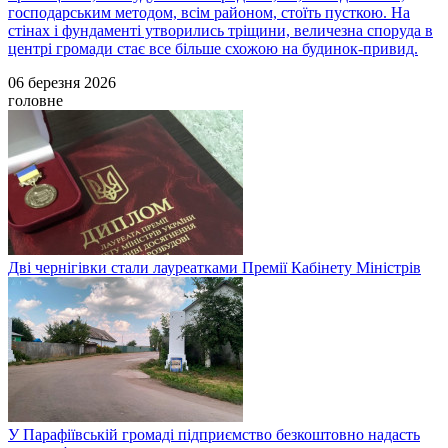
господарським методом, всім районом, стоїть пусткою. На
стінах і фундаменті утворились тріщини, величезна споруда в
центрі громади стає все більше схожою на будинок-привид.
06 березня 2026
головне
Дві чернігівки стали лауреатками Премії Кабінету Міністрів
У Парафіївській громаді підприємство безкоштовно надасть