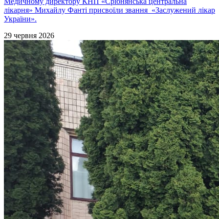
Медичному директору КНП «Срібнянська центральна
лікарня» Михайлу Фанті присвоїли звання «Заслужений лікар
України».
29 червня 2026