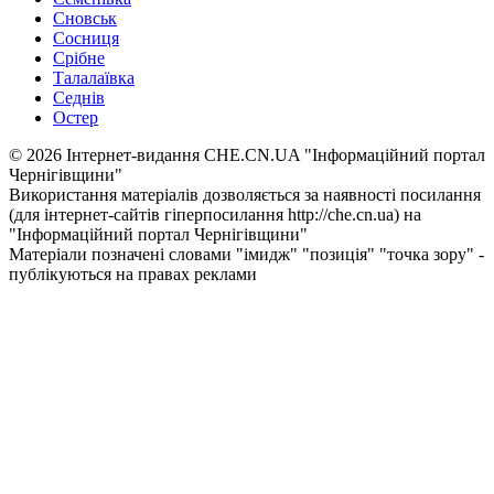
Сновськ
Сосниця
Срібне
Талалаївка
Седнів
Остер
© 2026 Інтернет-видання CHE.CN.UA "Інформаційний портал
Чернiгiвщини"
Використання матеріалів дозволяється за наявності посилання
(для інтернет-сайтів гіперпосилання http://che.cn.ua) на
"Інформаційний портал Чернiгiвщини"
Матеріали позначені словами "імидж" "позиція" "точка зору" -
публікуються на правах реклами