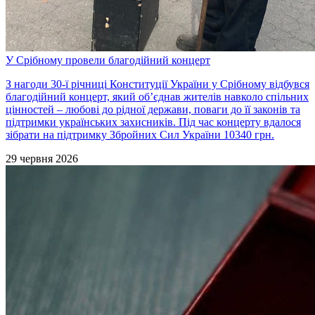
У Срібному провели благодійний концерт
З нагоди 30-ї річниці Конституції України у Срібному відбувся
благодійний концерт, який об’єднав жителів навколо спільних
цінностей – любові до рідної держави, поваги до її законів та
підтримки українських захисників. Під час концерту вдалося
зібрати на підтримку Збройних Сил України 10340 грн.
29 червня 2026