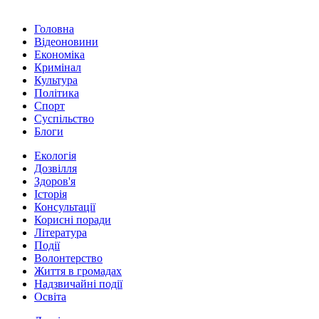
Головна
Відеоновини
Економіка
Кримінал
Культура
Політика
Спорт
Суспільство
Блоги
Екологія
Дозвілля
Здоров'я
Історія
Консультації
Корисні поради
Література
Події
Волонтерство
Життя в громадах
Надзвичайні події
Освіта