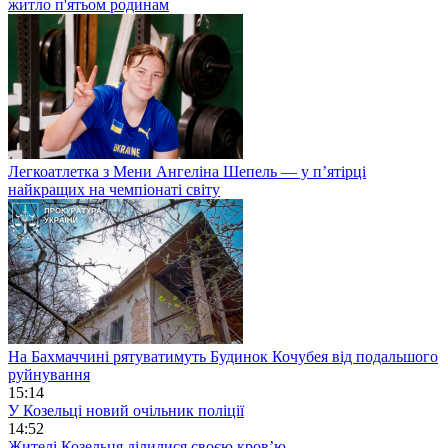
житло п'ятьом родинам
Легкоатлетка з Мени Ангеліна Шепель — у п’ятірці
найкращих на чемпіонаті світу
На Бахмаччині рятуватимуть Будинок Кочубея від подальшого
руйнування
15:14
У Козельці новий очільник поліції
14:52
Жителі Козельця ділилися своєю кров’ю