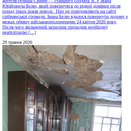
жителя селища Срібне — старшого солдата ЗСУ Івана
Юрійовича Белю, який повернувся до рідної домівки після
понад трьох років неволі. Про це повідомляють на сайті
срібнянської громади. Івана Белю вдалося повернути додому у
межах обміну військовополоненими 24 квітня 2026 року.
Після чого звільнений захисник проходив необхідну
реабілітацію […]
29 травня 2026