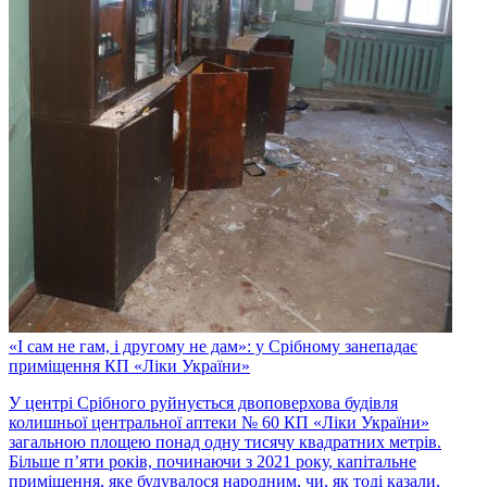
«І сам не гам, і другому не дам»: у Срібному занепадає
приміщення КП «Ліки України»
У центрі Срібного руйнується двоповерхова будівля
колишньої центральної аптеки № 60 КП «Ліки України»
загальною площею понад одну тисячу квадратних метрів.
Більше п’яти років, починаючи з 2021 року, капітальне
приміщення, яке будувалося народним, чи, як тоді казали,