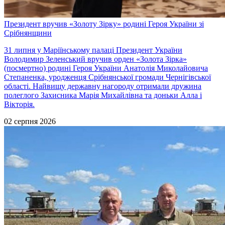
Президент вручив «Золоту Зірку» родині Героя України зі
Срібнянщини
31 липня у Маріїнському палаці Президент України
Володимир Зеленський вручив орден «Золота Зірка»
(посмертно) родині Героя України Анатолія Миколайовича
Степаненка, уродженця Срібнянської громади Чернігівської
області. Найвищу державну нагороду отримали дружина
полеглого Захисника Марія Михайлівна та доньки Алла і
Вікторія.
02 серпня 2026