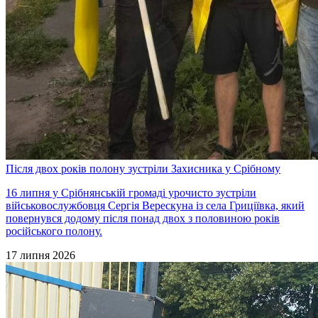
Після двох років полону зустріли Захисника у Срібному
16 липня у Срібнянській громаді урочисто зустріли
військовослужбовця Сергія Верескуна із села Гриціївка, який
повернувся додому після понад двох з половиною років
російського полону.
17 липня 2026