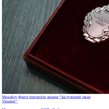
Михайлу Фанті присвоїли звання “Заслужений лікар
України”