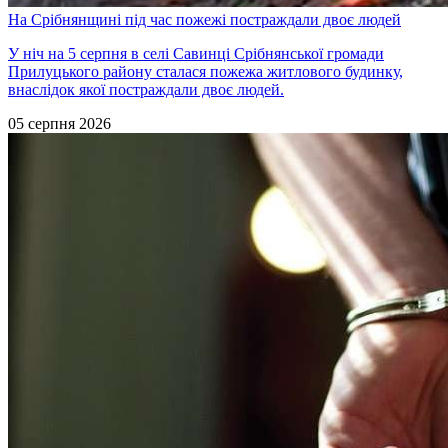
На Срібнянщині під час пожежі постраждали двоє людей
У ніч на 5 серпня в селі Савинці Срібнянської громади
Прилуцького району сталася пожежа житлового будинку,
внаслідок якої постраждали двоє людей.
05 серпня 2026