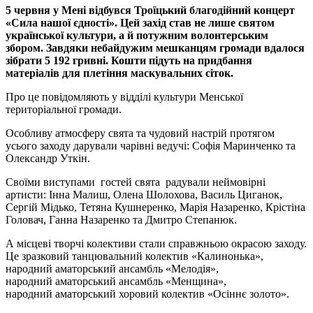
5 червня у Мені відбувся Троїцький благодійний концерт
«Сила нашої єдності». Цей захід став не лише святом
української культури, а й потужним волонтерським
збором. Завдяки небайдужим мешканцям громади вдалося
зібрати 5 192 гривні. Кошти підуть на придбання
матеріалів для плетіння маскувальних сіток.
Про це повідомляють у відділі культури Менської
територіальної громади.
Особливу атмосферу свята та чудовий настрій протягом
усього заходу дарували чарівні ведучі: Софія Маринченко та
Олександр Уткін.
Своїми виступами гостей свята радували неймовірні
артисти: Інна Малиш, Олена Шолохова, Василь Циганок,
Сергій Мідько, Тетяна Кушнеренко, Марія Назаренко, Крістіна
Головач, Ганна Назаренко та Дмитро Степанюк.
А місцеві творчі колективи стали справжньою окрасою заходу.
Це зразковий танцювальний колектив «Калинонька»,
народний аматорський ансамбль «Мелодія»,
народний аматорський ансамбль «Менщина»,
народний аматорський хоровий колектив «Осіннє золото».