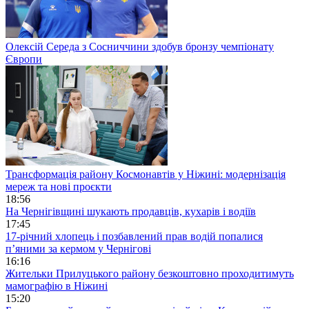
Олексій Середа з Сосниччини здобув бронзу чемпіонату
Європи
Трансформація району Космонавтів у Ніжині: модернізація
мереж та нові проєкти
18:56
На Чернігівщині шукають продавців, кухарів і водіїв
17:45
17-річний хлопець і позбавлений прав водій попалися
п’яними за кермом у Чернігові
16:16
Жительки Прилуцького району безкоштовно проходитимуть
мамографію в Ніжині
15:20