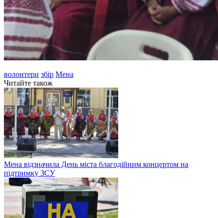
волонтери
збір
Мена
Читайте також
Мена відзначила День міста благодійним концертом на
підтримку ЗСУ