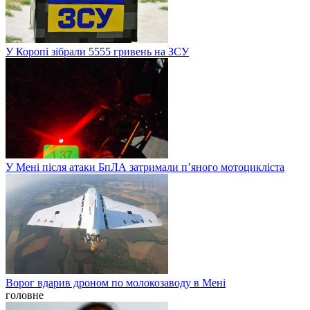
У Коропі зібрали 5555 гривень на ЗСУ
У Мені після атаки БпЛА затримали п’яного мотоцикліста
Ворог вдарив дроном по молокозаводу в Мені
головне