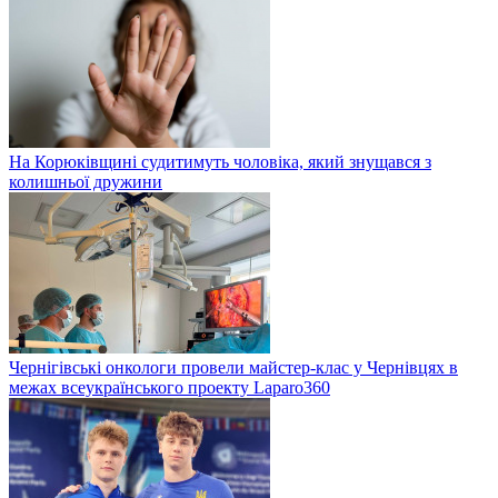
На Корюківщині судитимуть чоловіка, який знущався з
колишньої дружини
Чернігівські онкологи провели майстер-клас у Чернівцях в
межах всеукраїнського проекту Laparo360