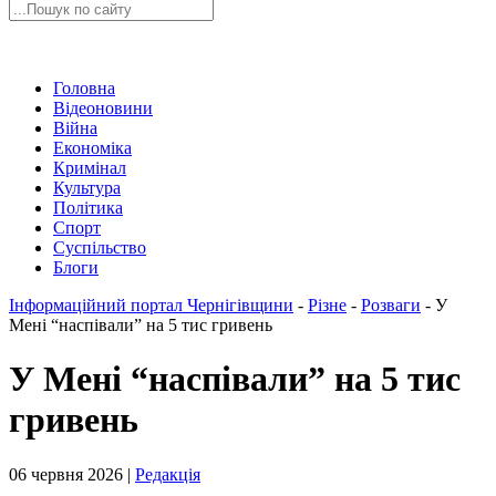
Головна
Відеоновини
Війна
Економіка
Кримінал
Культура
Політика
Спорт
Суспільство
Блоги
Інформаційний портал Чернігівщини
-
Різне
-
Розваги
-
У
Мені “наспівали” на 5 тис гривень
У Мені “наспівали” на 5 тис
гривень
06 червня 2026 |
Редакція