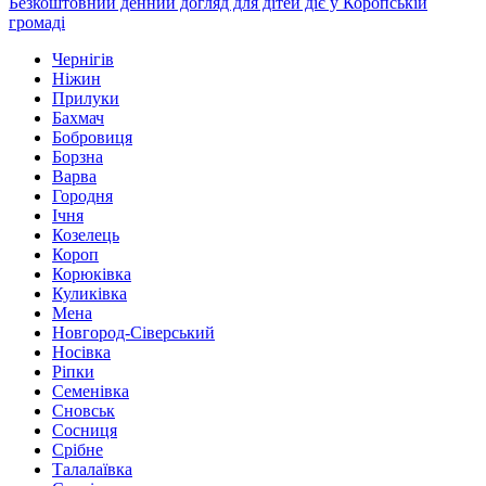
Безкоштовний денний догляд для дітей діє у Коропській
громаді
Чернігів
Ніжин
Прилуки
Бахмач
Бобровиця
Борзна
Варва
Городня
Ічня
Козелець
Короп
Корюківка
Куликівка
Мена
Новгород-Сіверський
Носівка
Ріпки
Семенівка
Сновськ
Сосниця
Срібне
Талалаївка