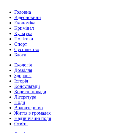
Головна
Відеоновини
Економіка
Кримінал
Культура
Політика
Спорт
Суспільство
Блоги
Екологія
Дозвілля
Здоров'я
Історія
Консультації
Корисні поради
Література
Події
Волонтерство
Життя в громадах
Надзвичайні події
Освіта