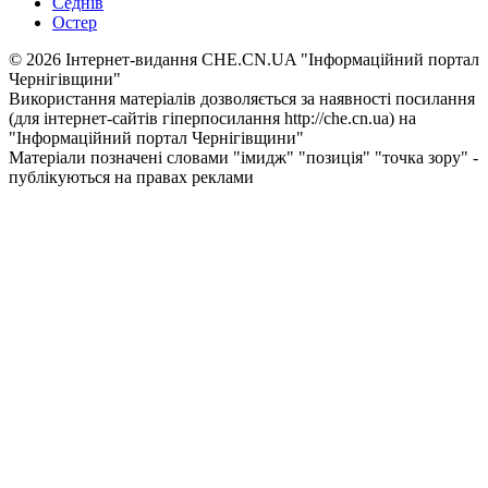
Седнів
Остер
© 2026 Інтернет-видання CHE.CN.UA "Інформаційний портал
Чернiгiвщини"
Використання матеріалів дозволяється за наявності посилання
(для інтернет-сайтів гіперпосилання http://che.cn.ua) на
"Інформаційний портал Чернiгiвщини"
Матеріали позначені словами "імидж" "позиція" "точка зору" -
публікуються на правах реклами