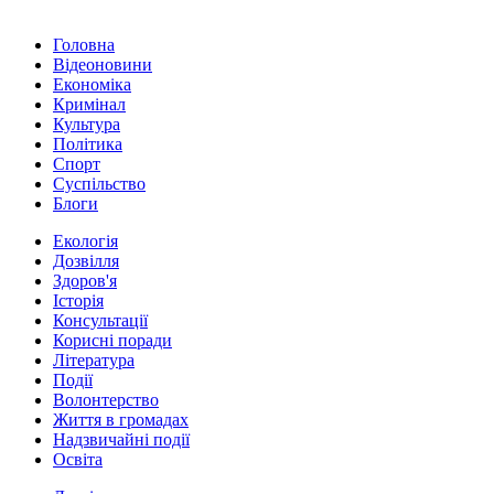
Головна
Відеоновини
Економіка
Кримінал
Культура
Політика
Спорт
Суспільство
Блоги
Екологія
Дозвілля
Здоров'я
Історія
Консультації
Корисні поради
Література
Події
Волонтерство
Життя в громадах
Надзвичайні події
Освіта