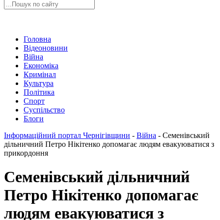
Головна
Відеоновини
Війна
Економіка
Кримінал
Культура
Політика
Спорт
Суспільство
Блоги
Інформаційний портал Чернігівщини
-
Війна
-
Семенівський
дільничний Петро Нікітенко допомагає людям евакуюватися з
прикордоння
Семенівський дільничний
Петро Нікітенко допомагає
людям евакуюватися з