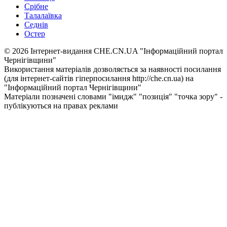
Срібне
Талалаївка
Седнів
Остер
© 2026 Інтернет-видання CHE.CN.UA "Інформаційний портал
Чернiгiвщини"
Використання матеріалів дозволяється за наявності посилання
(для інтернет-сайтів гіперпосилання http://che.cn.ua) на
"Інформаційний портал Чернiгiвщини"
Матеріали позначені словами "імидж" "позиція" "точка зору" -
публікуються на правах реклами