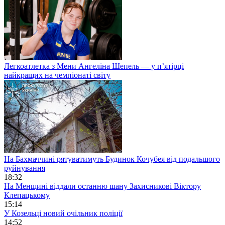
Легкоатлетка з Мени Ангеліна Шепель — у п’ятірці
найкращих на чемпіонаті світу
На Бахмаччині рятуватимуть Будинок Кочубея від подальшого
руйнування
18:32
На Менщині віддали останню шану Захисникові Віктору
Клепацькому
15:14
У Козельці новий очільник поліції
14:52