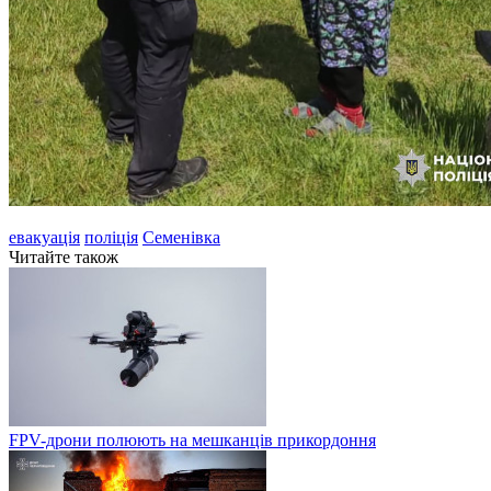
евакуація
поліція
Семенівка
Читайте також
FPV-дрони полюють на мешканців прикордоння