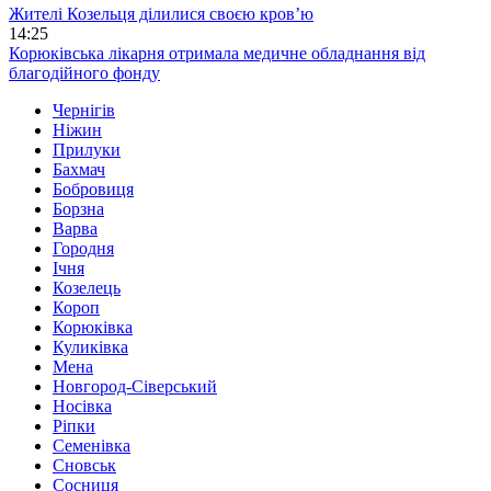
Жителі Козельця ділилися своєю кров’ю
14:25
Корюківська лікарня отримала медичне обладнання від
благодійного фонду
Чернігів
Ніжин
Прилуки
Бахмач
Бобровиця
Борзна
Варва
Городня
Ічня
Козелець
Короп
Корюківка
Куликівка
Мена
Новгород-Сіверський
Носівка
Ріпки
Семенівка
Сновськ
Сосниця