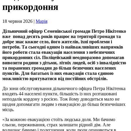
прикордоння
18 червня 2026 |
Марія
Дільничний офіцер Семенівської громади Петро Нікітенко
вже понад десять років працює на території громади та
добре знає кожне село, його жителів, їхні проблеми і
потреби. Та сьогодні одним із найважливіших напрямків
його роботи стала евакуація населення з небезпечних
прикордонних сіл. Поліцейський неодноразово допомагав
вивозити родини з дітьми, літніх людей, осіб з інвалідністю
та поранених громадян до більш безпечних населених
пунктів. Для багатьох із них евакуація стала єдиною
можливістю врятуватися від постійних обстрілів.
До зони обслуговування дільничного офіцеа Петра Нікітенка
входять 44 населені пункти, більшість із них розташовані
неподалік кордону з росією. Тож йому доводиться мало не
щодня допомагати людям з евакуацією до більш безпечніших
місць.
«За кожною евакуацією стоїть людська доля. Ми бачимо
сльози, переживання, страх залишати рідний дім. Але
водночас бачимо і полегшення, коли люди опиняються в