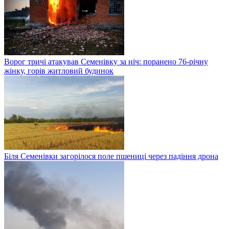
Ворог тричі атакував Семенівку за ніч: поранено 76-річну
жінку, горів житловий будинок
Біля Семенівки загорілося поле пшениці через падіння дрона