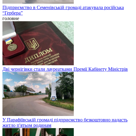
Підприємство в Семенівській громаді атакувала російська
“Гербера”
головне
Дві чернігівки стали лауреатками Премії Кабінету Міністрів
У Парафіївській громаді підприємство безкоштовно надасть
житло п'ятьом родинам