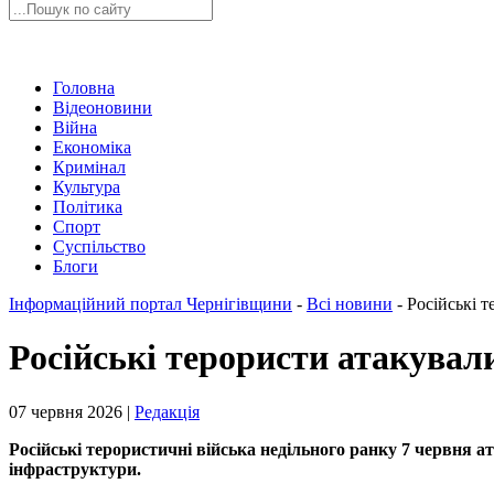
Головна
Відеоновини
Війна
Економіка
Кримінал
Культура
Політика
Спорт
Суспільство
Блоги
Інформаційний портал Чернігівщини
-
Всі новини
-
Російські 
Російські терористи атакува
07 червня 2026 |
Редакція
Російські терористичні війська недільного ранку 7 червня
інфраструктури.