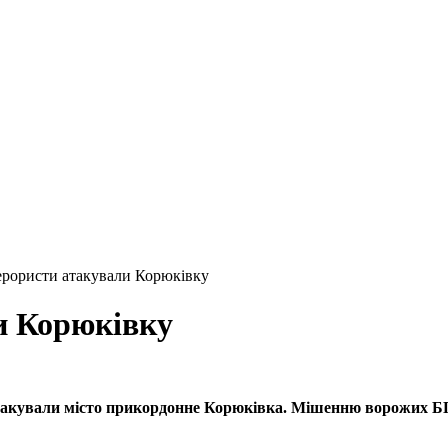
терористи атакували Корюківку
ли Корюківку
 атакували місто прикордонне Корюківка. Мішенню ворожих Б