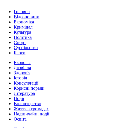
Головна
Відеоновини
Економіка
Кримінал
Культура
Політика
Спорт
Суспільство
Блоги
Екологія
Дозвілля
Здоров'я
Історія
Консультації
Корисні поради
Література
Події
Волонтерство
Життя в громадах
Надзвичайні події
Освіта