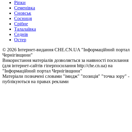
Ріпки
Семенівка
Сновськ
Сосниця
Срібне
Талалаївка
Седнів
Остер
© 2026 Інтернет-видання CHE.CN.UA "Інформаційний портал
Чернiгiвщини"
Використання матеріалів дозволяється за наявності посилання
(для інтернет-сайтів гіперпосилання http://che.cn.ua) на
"Інформаційний портал Чернiгiвщини"
Матеріали позначені словами "імидж" "позиція" "точка зору" -
публікуються на правах реклами