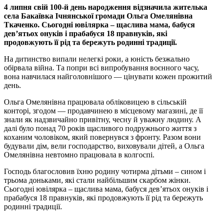
4 липня свій 100-й день народження відзначила жителька
села Бакаївка Ічнянської громади Ольга Омелянівна
Ткаченко. Сьогодні ювілярка – щаслива мама, бабуся
дев’ятьох онуків і прабабуся 18 правнуків, які
продовжують її рід та бережуть родинні традиції.
На дитинство випали нелегкі роки, а юність безжально
обірвала війна. Та попри всі випробування воєнного часу,
вона навчилася найголовнішого — цінувати кожен прожитий
день.
Ольга Омелянівна працювала обліковицею в сільській
конторі, згодом — продавчинею в місцевому магазині, де її
знали як надзвичайно привітну, чесну й уважну людину. А
далі було понад 70 років щасливого подружнього життя з
коханим чоловіком, який повернувся з фронту. Разом вони
будували дім, вели господарство, виховували дітей, а Ольга
Омелянівна невтомно працювала в колгоспі.
Господь благословив їхню родину чотирма дітьми – сином і
трьома доньками, які стали найбільшим скарбом жінки.
Сьогодні ювілярка – щаслива мама, бабуся дев’ятьох онуків і
прабабуся 18 правнуків, які продовжують її рід та бережуть
родинні традиції.