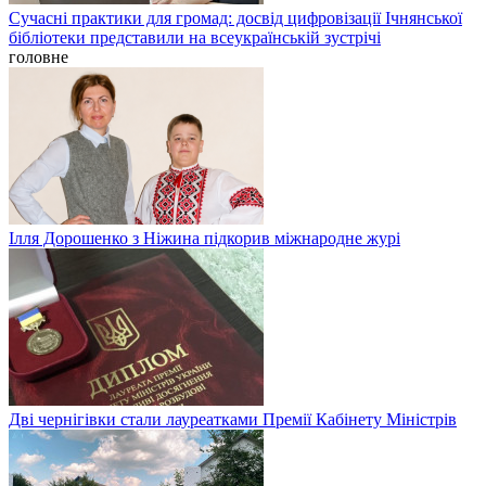
Сучасні практики для громад: досвід цифровізації Ічнянської
бібліотеки представили на всеукраїнській зустрічі
головне
Ілля Дорошенко з Ніжина підкорив міжнародне журі
Дві чернігівки стали лауреатками Премії Кабінету Міністрів