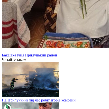
Бакаївка
Ічня
Прилуцький район
Читайте також
На Прилуччині під час робіт згорів комбайн