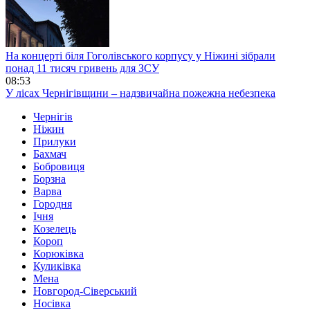
На концерті біля Гоголівського корпусу у Ніжині зібрали
понад 11 тисяч гривень для ЗСУ
08:53
У лісах Чернігівщини – надзвичайна пожежна небезпека
Чернігів
Ніжин
Прилуки
Бахмач
Бобровиця
Борзна
Варва
Городня
Ічня
Козелець
Короп
Корюківка
Куликівка
Мена
Новгород-Сіверський
Носівка