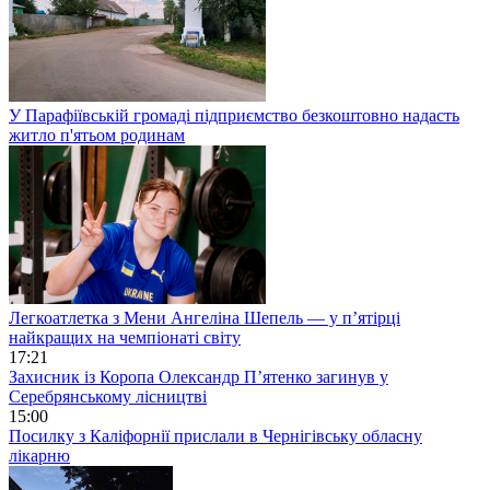
У Парафіївській громаді підприємство безкоштовно надасть
житло п'ятьом родинам
Легкоатлетка з Мени Ангеліна Шепель — у п’ятірці
найкращих на чемпіонаті світу
17:21
Захисник із Коропа Олександр П’ятенко загинув у
Серебрянському лісництві
15:00
Посилку з Каліфорнії прислали в Чернігівську обласну
лікарню