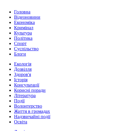
Головна
Відеоновини
Економіка
Кримінал
Культура
Політика
Спорт
Суспільство
Блоги
Екологія
Дозвілля
Здоров'я
Історія
Консультації
Корисні поради
Література
Події
Волонтерство
Життя в громадах
Надзвичайні події
Освіта