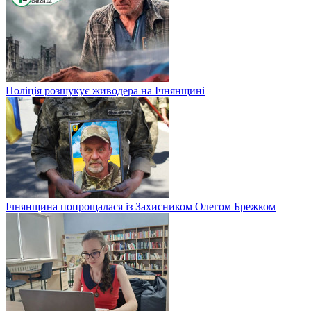
Поліція розшукує живодера на Ічнянщині
Ічнянщина попрощалася із Захисником Олегом Брежком