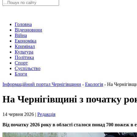
Головна
Відеоновини
Війна
Економіка
Кримінал
Культура
Політика
Спорт
Суспільство
Блоги
Інформаційний портал Чернігівщини
-
Екологія
-
На Чернігівщи
На Чернігівщині з початку ро
14 червня 2026 |
Редакція
Від початку 2026 року в області сталося понад 700 пожеж в 