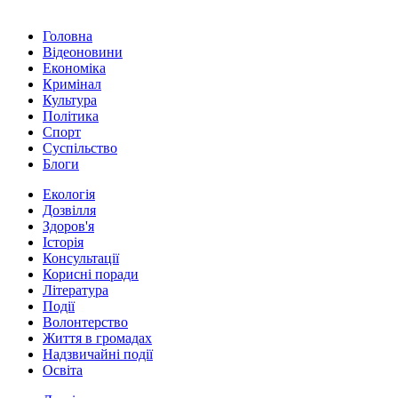
Головна
Відеоновини
Економіка
Кримінал
Культура
Політика
Спорт
Суспільство
Блоги
Екологія
Дозвілля
Здоров'я
Історія
Консультації
Корисні поради
Література
Події
Волонтерство
Життя в громадах
Надзвичайні події
Освіта