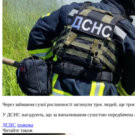
Через займання сухої рослинності загинули троє людей, ще тро
У ДСНС нагадують, що за випалювання сухостою передбачена ад
ДСНС
пожежа
Читайте також