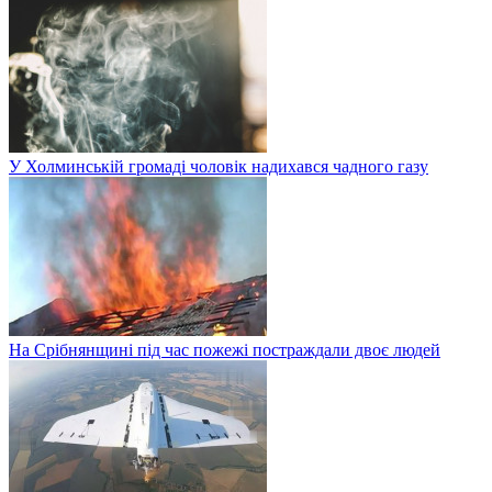
У Холминській громаді чоловік надихався чадного газу
На Срібнянщині під час пожежі постраждали двоє людей