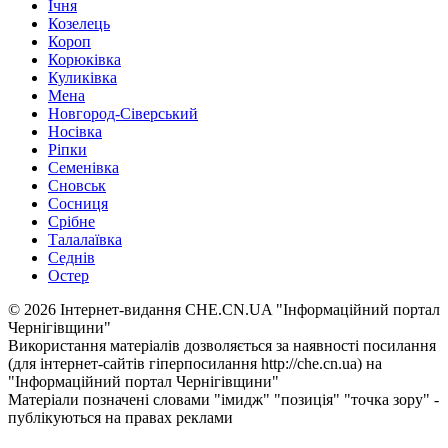
Ічня
Козелець
Короп
Корюківка
Куликівка
Мена
Новгород-Сіверський
Носівка
Ріпки
Семенівка
Сновськ
Сосниця
Срібне
Талалаївка
Седнів
Остер
© 2026 Інтернет-видання CHE.CN.UA "Інформаційний портал
Чернiгiвщини"
Використання матеріалів дозволяється за наявності посилання
(для інтернет-сайтів гіперпосилання http://che.cn.ua) на
"Інформаційний портал Чернiгiвщини"
Матеріали позначені словами "імидж" "позиція" "точка зору" -
публікуються на правах реклами