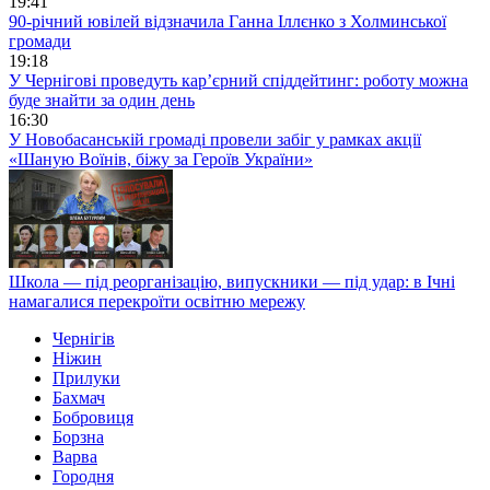
19:41
90-річний ювілей відзначила Ганна Іллєнко з Холминської
громади
19:18
У Чернігові проведуть кар’єрний спіддейтинг: роботу можна
буде знайти за один день
16:30
У Новобасанській громаді провели забіг у рамках акції
«Шаную Воїнів, біжу за Героїв України»
Школа — під реорганізацію, випускники — під удар: в Ічні
намагалися перекроїти освітню мережу
Чернігів
Ніжин
Прилуки
Бахмач
Бобровиця
Борзна
Варва
Городня