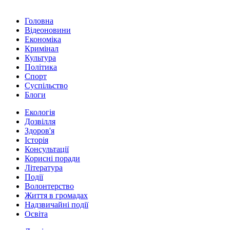
Головна
Відеоновини
Економіка
Кримінал
Культура
Політика
Спорт
Суспільство
Блоги
Екологія
Дозвілля
Здоров'я
Історія
Консультації
Корисні поради
Література
Події
Волонтерство
Життя в громадах
Надзвичайні події
Освіта