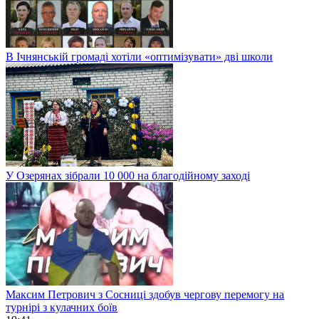
В Ічнянській громаді хотіли «оптимізувати» дві школи
У Озерянах зібрали 10 000 на благодійному заході
Максим Петрович з Сосниці здобув чергову перемогу на
турнірі з кулачних боїв