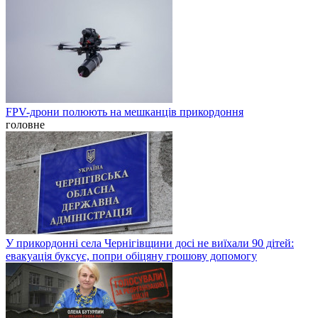
FPV-дрони полюють на мешканців прикордоння
головне
У прикордонні села Чернігівщини досі не виїхали 90 дітей:
евакуація буксує, попри обіцяну грошову допомогу