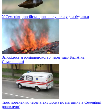
У Семенівці російські дрони влучили у два будинки
Загорілось агропідприємство через удар БпЛА на
Семенівщині
Троє поранених через атаку дрона по магазину в Семенівці
(оновлено)