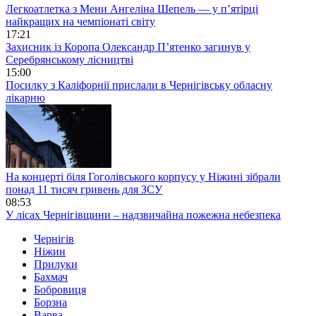
Легкоатлетка з Мени Ангеліна Шепель — у п’ятірці
найкращих на чемпіонаті світу
17:21
Захисник із Коропа Олександр П’ятенко загинув у
Серебрянському лісництві
15:00
Посилку з Каліфорнії прислали в Чернігівську обласну
лікарню
На концерті біля Гоголівського корпусу у Ніжині зібрали
понад 11 тисяч гривень для ЗСУ
08:53
У лісах Чернігівщини – надзвичайна пожежна небезпека
Чернігів
Ніжин
Прилуки
Бахмач
Бобровиця
Борзна
Варва