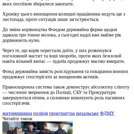
яких поспіхом збиралися закопати.
Хроніку цього винищення колишні працівники ведуть ще з
листопада, проте ситуація лише загострюється.
До зміни керівництва Фондом держмайна ферма щодня
здавала три тонни молока, а сьогодні надої вже майже рік
дорівнюють нулю.
Через те, що корів перестали доїти, у них розвинувся
поголовний мастит та інші хвороби, проти яких безсилий
навіть вільний випас — худоба продовжує масово вмирати.
Фонд держмайна замість розслідування та покарання винних
продовжує спостерігати за знищенням активів.
Правоохоронна система також демонструє абсолютну сліпоту
— численні звернення до Поліції, СБУ та Прокуратури
завершуються нічим, а силовики виконують роль пасивних
спостерігачів.
житомирщина
поліція
прокуратура
рихальське
ФДМУ
Читайте також