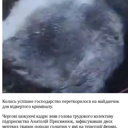
Колись успішне господарство перетворилося на майданчик
для відвертого криміналу.
Чергові шокуючі кадри зняв голова трудового колективу
підприємства Анатолій Присяжнюк, зафіксувавши двох
мертвих тварин породи голштин у ямі на території ферми,