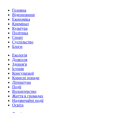
Головна
Відеоновини
Економіка
Кримінал
Культура
Політика
Спорт
Суспільство
Блоги
Екологія
Дозвілля
Здоров'я
Історія
Консультації
Корисні поради
Література
Події
Волонтерство
Життя в громадах
Надзвичайні події
Освіта