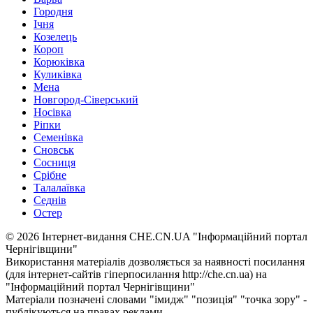
Городня
Ічня
Козелець
Короп
Корюківка
Куликівка
Мена
Новгород-Сіверський
Носівка
Ріпки
Семенівка
Сновськ
Сосниця
Срібне
Талалаївка
Седнів
Остер
© 2026 Інтернет-видання CHE.CN.UA "Інформаційний портал
Чернiгiвщини"
Використання матеріалів дозволяється за наявності посилання
(для інтернет-сайтів гіперпосилання http://che.cn.ua) на
"Інформаційний портал Чернiгiвщини"
Матеріали позначені словами "імидж" "позиція" "точка зору" -
публікуються на правах реклами