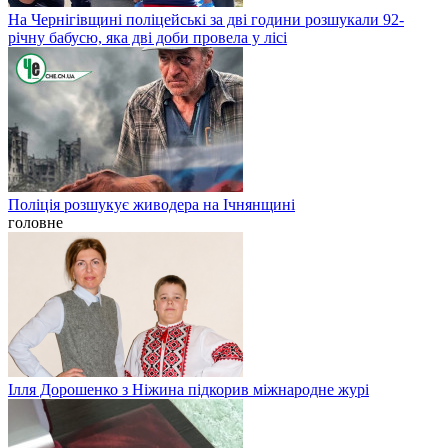
На Чернігівщині поліцейські за дві години розшукали 92-
річну бабусю, яка дві доби провела у лісі
Поліція розшукує живодера на Ічнянщині
головне
Ілля Дорошенко з Ніжина підкорив міжнародне журі