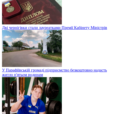
Дві чернігівки стали лауреатками Премії Кабінету Міністрів
У Парафіївській громаді підприємство безкоштовно надасть
житло п'ятьом родинам