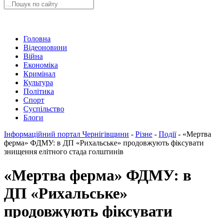
Головна
Відеоновини
Війна
Економіка
Кримінал
Культура
Політика
Спорт
Суспільство
Блоги
Інформаційний портал Чернігівщини
-
Різне
-
Події
-
«Мертва
ферма» ФДМУ: в ДП «Рихальське» продовжують фіксувати
знищення елітного стада голштинів
«Мертва ферма» ФДМУ: в
ДП «Рихальське»
продовжують фіксувати