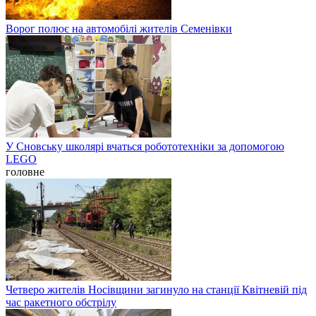
Ворог полює на автомобілі жителів Семенівки
У Сновську школярі вчаться робототехніки за допомогою
LEGO
головне
Четверо жителів Носівщини загинуло на станції Квітневій під
час ракетного обстрілу