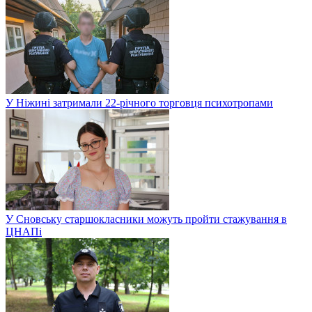
У Ніжині затримали 22-річного торговця психотропами
У Сновську старшокласники можуть пройти стажування в
ЦНАПі