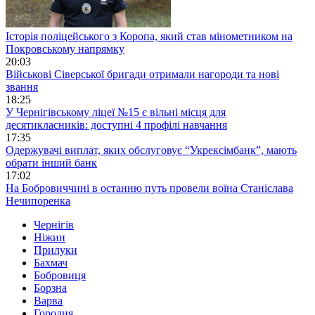
Історія поліцейського з Коропа, який став мінометником на
Покровському напрямку
20:03
Військові Сіверської бригади отримали нагороди та нові
звання
18:25
У Чернігівському ліцеї №15 є вільні місця для
десятикласників: доступні 4 профілі навчання
17:35
Одержувачі виплат, яких обслуговує “Укрексімбанк”, мають
обрати інший банк
17:02
На Бобровиччині в останню путь провели воїна Станіслава
Нечипоренка
Чернігів
Ніжин
Прилуки
Бахмач
Бобровиця
Борзна
Варва
Городня