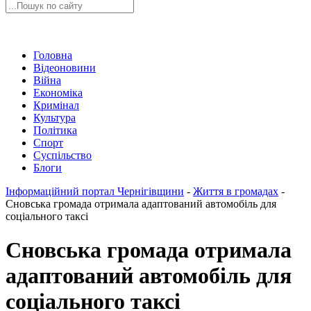
Головна
Відеоновини
Війна
Економіка
Кримінал
Культура
Політика
Спорт
Суспільство
Блоги
Інформаційний портал Чернігівщини
-
Життя в громадах
-
Сновська громада отримала адаптований автомобіль для
соціального таксі
Сновська громада отримала
адаптований автомобіль для
соціального таксі