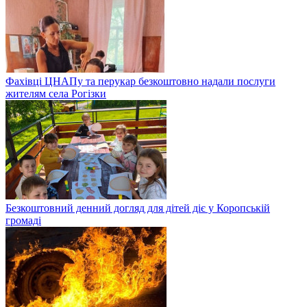
Фахівці ЦНАПу та перукар безкоштовно надали послуги
жителям села Рогізки
Безкоштовний денний догляд для дітей діє у Коропській
громаді