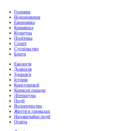
Головна
Відеоновини
Економіка
Кримінал
Культура
Політика
Спорт
Суспільство
Блоги
Екологія
Дозвілля
Здоров'я
Історія
Консультації
Корисні поради
Література
Події
Волонтерство
Життя в громадах
Надзвичайні події
Освіта