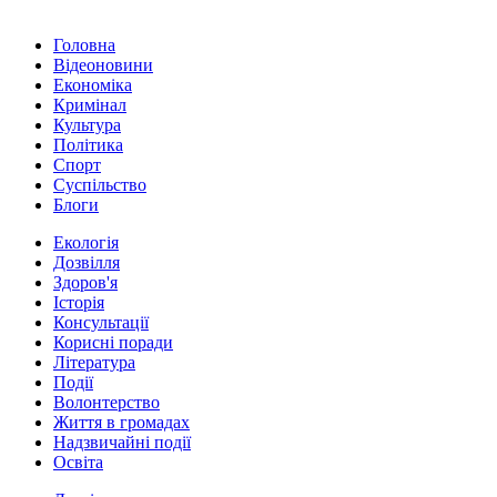
Головна
Відеоновини
Економіка
Кримінал
Культура
Політика
Спорт
Суспільство
Блоги
Екологія
Дозвілля
Здоров'я
Історія
Консультації
Корисні поради
Література
Події
Волонтерство
Життя в громадах
Надзвичайні події
Освіта