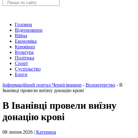
Головна
Відеоновини
Війна
Економіка
Кримінал
Культура
Політика
Спорт
Суспільство
Блоги
Інформаційний портал Чернігівщини
-
Волонтерство
-
В
Іванівці провели виїзну донацію крові
В Іванівці провели виїзну
донацію крові
08 липня 2026 |
Катерина