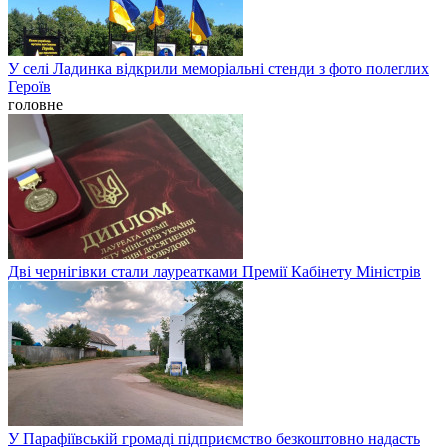
У селі Ладинка відкрили меморіальні стенди з фото полеглих
Героїв
головне
Дві чернігівки стали лауреатками Премії Кабінету Міністрів
У Парафіївській громаді підприємство безкоштовно надасть