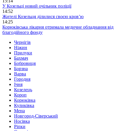
15:14
У Козельці новий очільник поліції
14:52
Жителі Козельця ділилися своєю кров’ю
14:25
Корюківська лікарня отримала медичне обладнання від
благодійного фонду
Чернігів
Ніжин
Прилуки
Бахмач
Бобровиця
Борзна
Варва
Городня
Ічня
Козелець
Короп
Корюківка
Куликівка
Мена
Новгород-Сіверський
Носівка
Ріпки