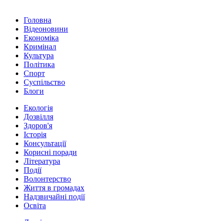
Головна
Відеоновини
Економіка
Кримінал
Культура
Політика
Спорт
Суспільство
Блоги
Екологія
Дозвілля
Здоров'я
Історія
Консультації
Корисні поради
Література
Події
Волонтерство
Життя в громадах
Надзвичайні події
Освіта