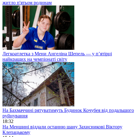
житло п'ятьом родинам
Легкоатлетка з Мени Ангеліна Шепель — у п’ятірці
найкращих на чемпіонаті світу
На Бахмаччині рятуватимуть Будинок Кочубея від подальшого
руйнування
18:32
На Менщині віддали останню шану Захисникові Віктору
Клепацькому