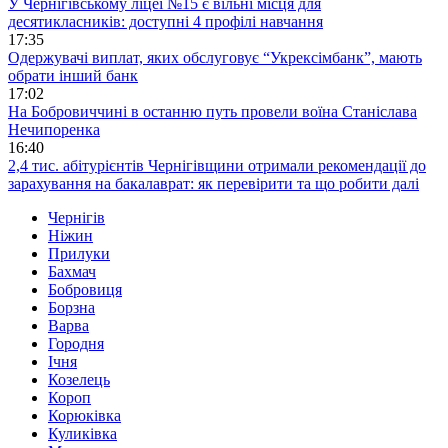
У Чернігівському ліцеї №15 є вільні місця для
десятикласників: доступні 4 профілі навчання
17:35
Одержувачі виплат, яких обслуговує “Укрексімбанк”, мають
обрати інший банк
17:02
На Бобровиччині в останню путь провели воїна Станіслава
Нечипоренка
16:40
2,4 тис. абітурієнтів Чернігівщини отримали рекомендації до
зарахування на бакалаврат: як перевірити та що робити далі
Чернігів
Ніжин
Прилуки
Бахмач
Бобровиця
Борзна
Варва
Городня
Ічня
Козелець
Короп
Корюківка
Куликівка