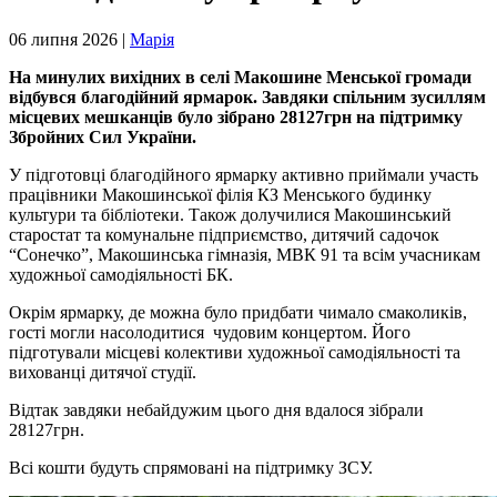
06 липня 2026 |
Марія
На минулих вихідних в селі Макошине Менської громади
відбувся благодійний ярмарок. Завдяки спільним зусиллям
місцевих мешканців було зібрано 28127грн на підтримку
Збройних Сил України.
У підготовці благодійного ярмарку активно приймали участь
працівники Макошинської філія КЗ Менського будинку
культури та бібліотеки. Також долучилися Макошинський
старостат та комунальне підприємство, дитячий садочок
“Сонечко”, Макошинська гімназія, МВК 91 та всім учасникам
художньої самодіяльності БК.
Окрім ярмарку, де можна було придбати чимало смаколиків,
гості могли насолодитися чудовим концертом. Його
підготували місцеві колективи художньої самодіяльності та
вихованці дитячої студії.
Відтак завдяки небайдужим цього дня вдалося зібрали
28127грн.
Всі кошти будуть спрямовані на підтримку ЗСУ.