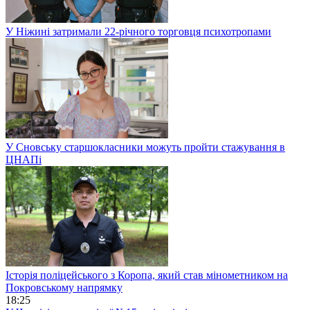
У Ніжині затримали 22-річного торговця психотропами
У Сновську старшокласники можуть пройти стажування в
ЦНАПі
Історія поліцейського з Коропа, який став мінометником на
Покровському напрямку
18:25