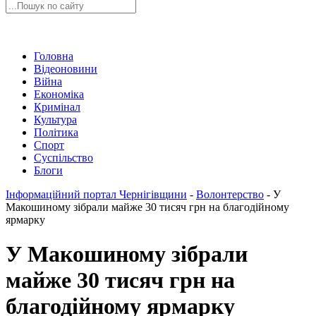
Головна
Відеоновини
Війна
Економіка
Кримінал
Культура
Політика
Спорт
Суспільство
Блоги
Інформаційний портал Чернігівщини
-
Волонтерство
-
У
Макошиному зібрали майже 30 тисяч грн на благодійному
ярмарку
У Макошиному зібрали
майже 30 тисяч грн на
благодійному ярмарку