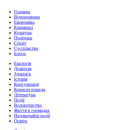
Головна
Відеоновини
Економіка
Кримінал
Культура
Політика
Спорт
Суспільство
Блоги
Екологія
Дозвілля
Здоров'я
Історія
Консультації
Корисні поради
Література
Події
Волонтерство
Життя в громадах
Надзвичайні події
Освіта