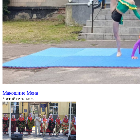
Макошине
Мена
Читайте також