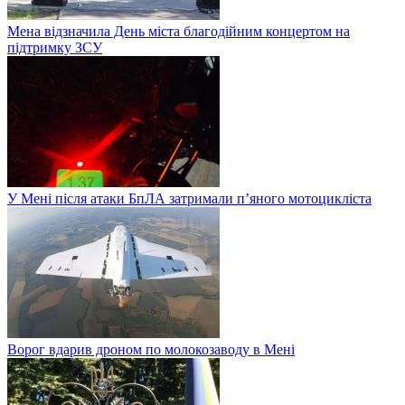
Мена відзначила День міста благодійним концертом на
підтримку ЗСУ
У Мені після атаки БпЛА затримали п’яного мотоцикліста
Ворог вдарив дроном по молокозаводу в Мені