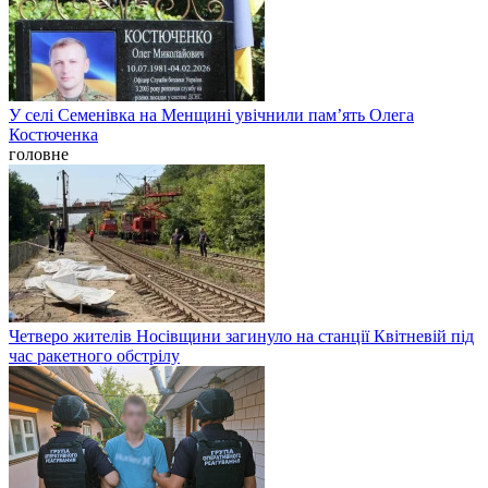
У селі Семенівка на Менщині увічнили пам’ять Олега
Костюченка
головне
Четверо жителів Носівщини загинуло на станції Квітневій під
час ракетного обстрілу