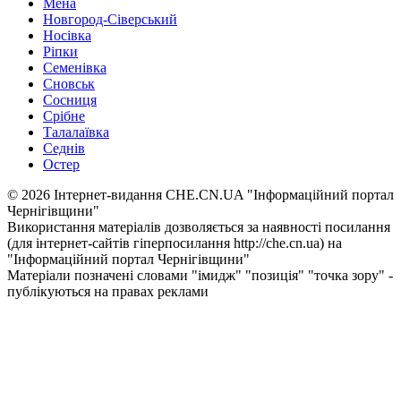
Мена
Новгород-Сіверський
Носівка
Ріпки
Семенівка
Сновськ
Сосниця
Срібне
Талалаївка
Седнів
Остер
© 2026 Інтернет-видання CHE.CN.UA "Інформаційний портал
Чернiгiвщини"
Використання матеріалів дозволяється за наявності посилання
(для інтернет-сайтів гіперпосилання http://che.cn.ua) на
"Інформаційний портал Чернiгiвщини"
Матеріали позначені словами "імидж" "позиція" "точка зору" -
публікуються на правах реклами