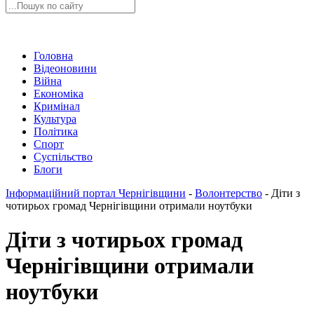
Головна
Відеоновини
Війна
Економіка
Кримінал
Культура
Політика
Спорт
Суспільство
Блоги
Інформаційний портал Чернігівщини
-
Волонтерство
-
Діти з
чотирьох громад Чернігівщини отримали ноутбуки
Діти з чотирьох громад
Чернігівщини отримали
ноутбуки