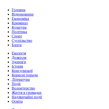
Головна
Відеоновини
Економіка
Кримінал
Культура
Політика
Спорт
Суспільство
Блоги
Екологія
Дозвілля
Здоров'я
Історія
Консультації
Корисні поради
Література
Події
Волонтерство
Життя в громадах
Надзвичайні події
Освіта