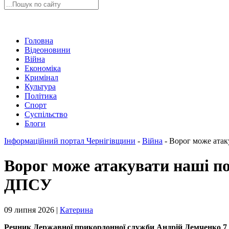
Головна
Відеоновини
Війна
Економіка
Кримінал
Культура
Політика
Спорт
Суспільство
Блоги
Інформаційний портал Чернігівщини
-
Війна
-
Ворог може атак
Ворог може атакувати наші по
ДПСУ
09 липня 2026 |
Катерина
Речник Державної прикордонної служби Андрій Демченко 7 л