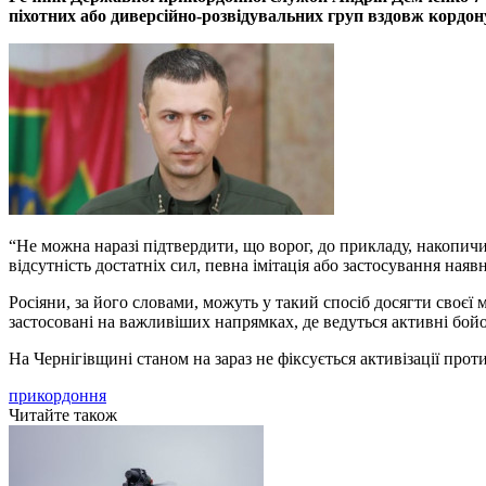
піхотних або диверсійно-розвідувальних груп вздовж кордону
“Не можна наразі підтвердити, що ворог, до прикладу, накопич
відсутність достатніх сил, певна імітація або застосування наяв
Росіяни, за його словами, можуть у такий спосіб досягти своєї 
застосовані на важливіших напрямках, де ведуться активні бойов
На Чернігівщині станом на зараз не фіксується активізації прот
прикордоння
Читайте також