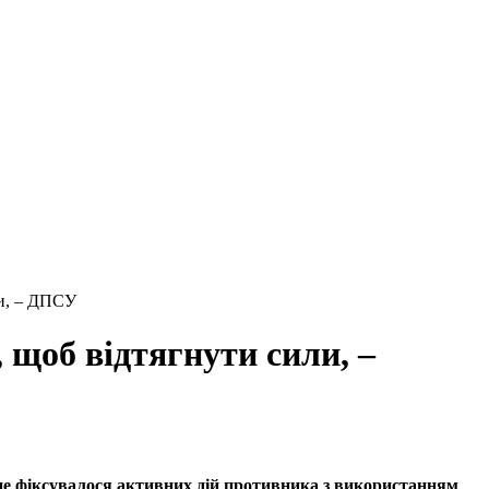
ли, – ДПСУ
 щоб відтягнути сили, –
 не фіксувалося активних дій противника з використанням