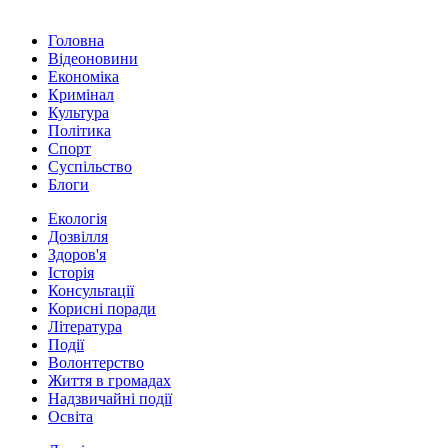
Головна
Відеоновини
Економіка
Кримінал
Культура
Політика
Спорт
Суспільство
Блоги
Екологія
Дозвілля
Здоров'я
Історія
Консультації
Корисні поради
Література
Події
Волонтерство
Життя в громадах
Надзвичайні події
Освіта