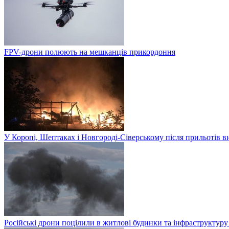
FPV-дрони полюють на мешканців прикордоння
У Коропі, Шептаках і Новгороді-Сіверському після прильотів 
Російські дрони поцілили в житлові будинки та інфраструктур