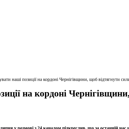
увати наші позиції на кордоні Чернігівщини, щоб відтягнути си
зиції на кордоні Чернігівщини,
ипня у розмові з 24 каналом підкреслив, що за останній час