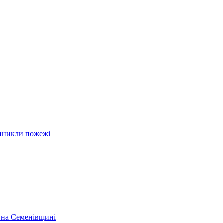
виникли пожежі
у на Семенівщині