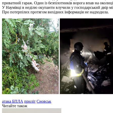
приватний гараж. Один із безпілотників ворога впав на околиц
У Наумівці в неділю окупанти влучили у господарський двір м
Про потерпілих протягом вихідних інформація не надходила.
атака БПЛА
приліт
Сновськ
Читайте також