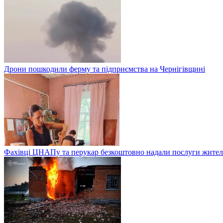
Дрони пошкодили ферму та підприємства на Чернігівщині
Фахівці ЦНАПу та перукар безкоштовно надали послуги жителя