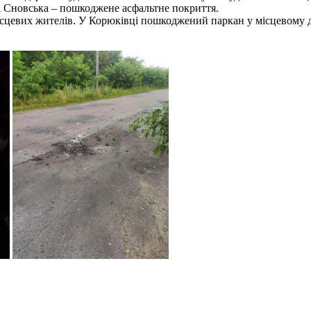
і Сновська – пошкоджене асфальтне покриття.
ісцевих жителів. У Корюківці пошкоджений паркан у місцевому 