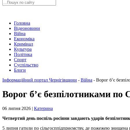
Головна
Відеоновини
Війна
Економіка
Кримінал
Культура
Політика
Спорт
Суспільство
Блоги
Інформаційний портал Чернігівщини
-
Війна
-
Ворог б’є безпі
Ворог б’є безпілотниками по 
06 липня 2026 |
Катерина
Четвертий день поспіль росіяни завдають ударів безпілот
5 липня гатили по сільгосппідприємству, де пожежею знищена г