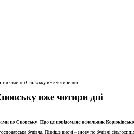
лотниками по Сновську вже чотири дні
Сновську вже чотири дні
никами по Сновську. Про це повідомляє начальник Корюківсь
осподарська будівля. Пізніше вночі – знову по будівлі сільгосп