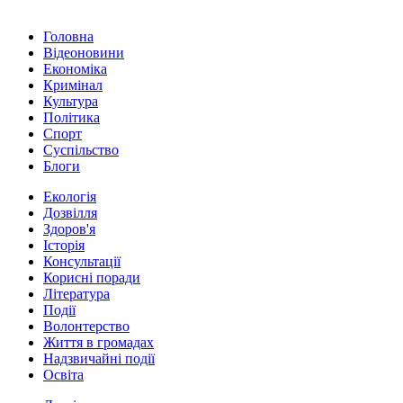
Головна
Відеоновини
Економіка
Кримінал
Культура
Політика
Спорт
Суспільство
Блоги
Екологія
Дозвілля
Здоров'я
Історія
Консультації
Корисні поради
Література
Події
Волонтерство
Життя в громадах
Надзвичайні події
Освіта