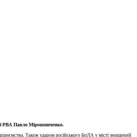
кої РВА Павло Мірошниченко.
підприємства. Також ударом російського БпЛА у місті знищений