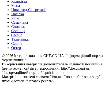
Куликівка
Мена
Новгород-Сіверський
Носівка
Ріпки
Семенівка
Сновськ
Сосниця
Срібне
Талалаївка
Седнів
Остер
© 2026 Інтернет-видання CHE.CN.UA "Інформаційний портал
Чернiгiвщини"
Використання матеріалів дозволяється за наявності посилання
(для інтернет-сайтів гіперпосилання http://che.cn.ua) на
"Інформаційний портал Чернiгiвщини"
Матеріали позначені словами "імидж" "позиція" "точка зору" -
публікуються на правах реклами