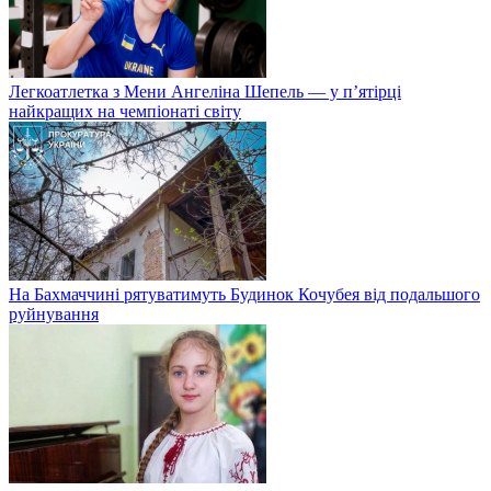
Легкоатлетка з Мени Ангеліна Шепель — у п’ятірці
найкращих на чемпіонаті світу
На Бахмаччині рятуватимуть Будинок Кочубея від подальшого
руйнування