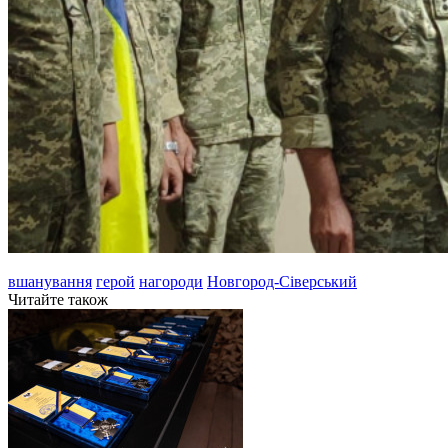
вшанування
герой
нагороди
Новгород-Сіверський
Читайте також