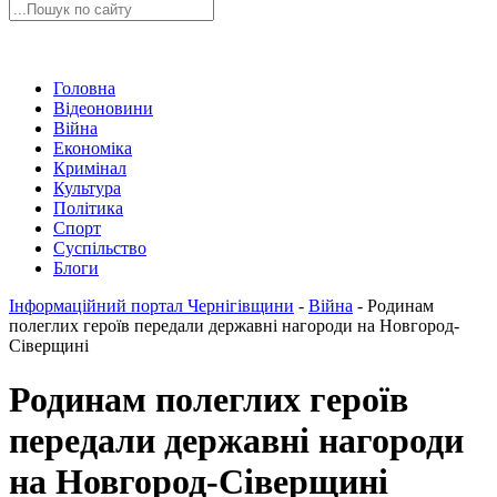
Головна
Відеоновини
Війна
Економіка
Кримінал
Культура
Політика
Спорт
Суспільство
Блоги
Інформаційний портал Чернігівщини
-
Війна
-
Родинам
полеглих героїв передали державні нагороди на Новгород-
Сіверщині
Родинам полеглих героїв
передали державні нагороди
на Новгород-Сіверщині