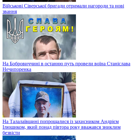
Військові Сіверської бригади отримали нагороди та нові
звання
На Бобровиччині в останню путь провели воїна Станіслава
Нечипоренка
На Талалаївщині попрощалися із захисником Андрієм
Ілюшиком, який понад півтора року вважався зниклим
безвісти