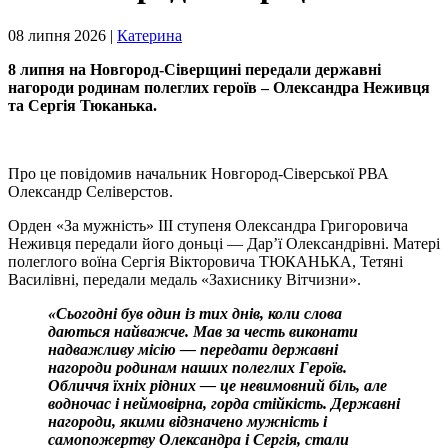
08 липня 2026 |
Катерина
8 липня на Новгород-Сіверщині передали державні
нагороди родинам полеглих героїв – Олександра Неживця
та Сергія Тюканька.
Про це повідомив начальник Новгород-Сіверської РВА
Олександр Селіверстов.
Орден «За мужність» ІІІ ступеня Олександра Григоровича
Неживця передали його доньці — Дар’ї Олександрівні. Матері
полеглого воїна Сергія Вікторовича ТЮКАНЬКА, Тетяні
Василівні, передали медаль «Захиснику Вітчизни».
«Сьогодні був один із тих днів, коли слова
даються найважче. Мав за честь виконати
надважливу місію — передати державні
нагороди родинам наших полеглих Героїв.
Обличчя їхніх рідних — це невимовний біль, але
водночас і неймовірна, горда стійкість. Державні
нагороди, якими відзначено мужність і
самопожертву Олександра і Сергія, стали