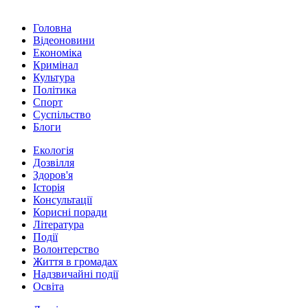
Головна
Відеоновини
Економіка
Кримінал
Культура
Політика
Спорт
Суспільство
Блоги
Екологія
Дозвілля
Здоров'я
Історія
Консультації
Корисні поради
Література
Події
Волонтерство
Життя в громадах
Надзвичайні події
Освіта