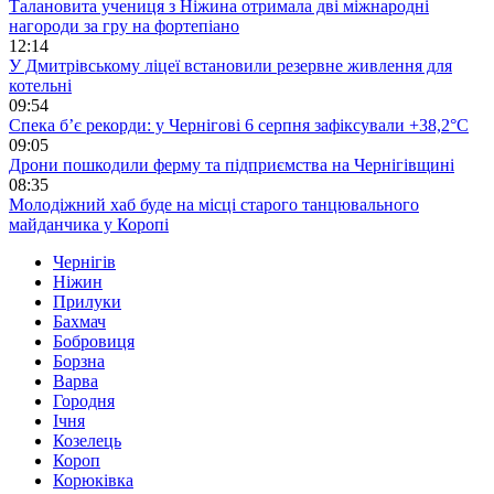
Талановита учениця з Ніжина отримала дві міжнародні
нагороди за гру на фортепіано
12:14
У Дмитрівському ліцеї встановили резервне живлення для
котельні
09:54
Спека б’є рекорди: у Чернігові 6 серпня зафіксували +38,2°С
09:05
Дрони пошкодили ферму та підприємства на Чернігівщині
08:35
Молодіжний хаб буде на місці старого танцювального
майданчика у Коропі
Чернігів
Ніжин
Прилуки
Бахмач
Бобровиця
Борзна
Варва
Городня
Ічня
Козелець
Короп
Корюківка