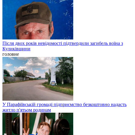
Після двох років невідомості підтвердили загибель воїна з
Куликівщини
головне
У Парафіївській громаді підприємство безкоштовно надасть
житло п'ятьом родинам