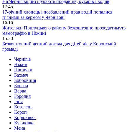
На Чернігівщині шукають продавців, кухарів і водіїв
17:45
17-річний хлопець і позбавлений прав водій попалися
п’яними за кермом у Чернігові
16:16
Жительки Прилуцького району безкоштовно проходитимуть
мамографію в Ніжині
15:20
Безкоштовний денний догляд для дітей діє у Коропській
громаді
Чернігів
Ніжин
Прилуки
Бахмач
Бобровиця
Борзна
Варва
Городня
Ічня
Козелець
Короп
Корюківка
Куликівка
Мена