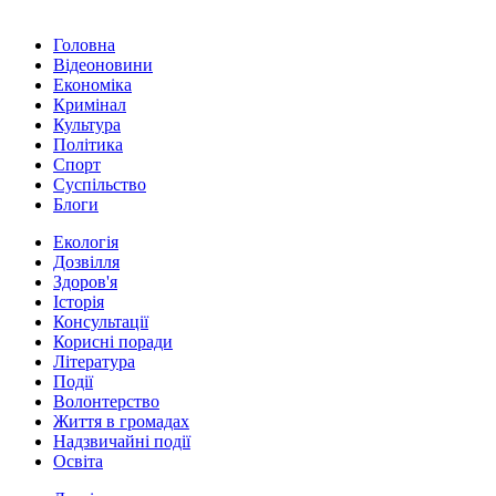
Головна
Відеоновини
Економіка
Кримінал
Культура
Політика
Спорт
Суспільство
Блоги
Екологія
Дозвілля
Здоров'я
Історія
Консультації
Корисні поради
Література
Події
Волонтерство
Життя в громадах
Надзвичайні події
Освіта