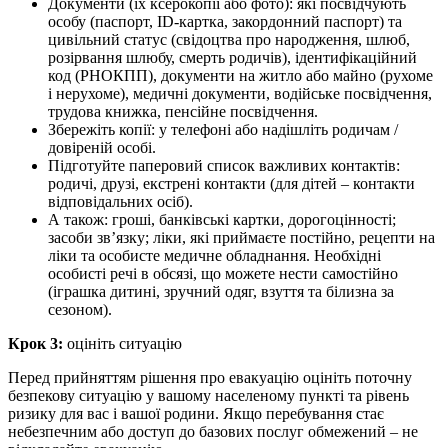
Документи (їх ксерокопії або фото): які посвідчують
особу (паспорт, ID-картка, закордонний паспорт) та
цивільний статус (свідоцтва про народження, шлюб,
розірвання шлюбу, смерть родичів), ідентифікаційний
код (РНОКПП), документи на житло або майно (рухоме
і нерухоме), медичні документи, водійське посвідчення,
трудова книжка, пенсійне посвідчення.
Збережіть копії: у телефоні або надішліть родичам /
довіреній особі.
Підготуйте паперовий список важливих контактів:
родичі, друзі, екстрені контакти (для дітей – контакти
відповідальних осіб).
А також: гроші, банківські картки, дорогоцінності;
засоби зв’язку; ліки, які приймаєте постійно, рецепти на
ліки та особисте медичне обладнання. Необхідні
особисті речі в обсязі, що можете нести самостійно
(іграшка дитині, зручний одяг, взуття та білизна за
сезоном).
Крок 3:
оцініть ситуацію
Перед прийняттям рішення про евакуацію оцініть поточну
безпекову ситуацію у вашому населеному пункті та рівень
ризику для вас і вашої родини. Якщо перебування стає
небезпечним або доступ до базових послуг обмежений – не