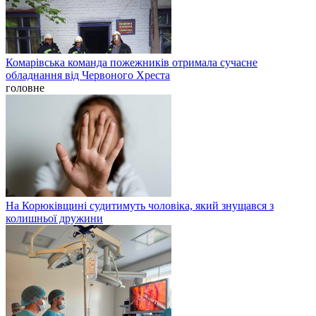
Комарівська команда пожежників отримала сучасне
обладнання від Червоного Хреста
головне
На Корюківщині судитимуть чоловіка, який знущався з
колишньої дружини