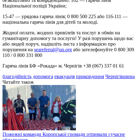
безкоштовно та конфіденційно: 102 — гаряча лінія
Національної поліції України;
15-47 — урядова гаряча лінія; 0 800 500 225 або 116-111 —
національна гаряча лінія для дітей та молоді.
Жодної оплати, жодних привілеїв та послуг в обмін на
гуманітарну допомогу та послуги! У разі порушень щодо вас
або людей поруч, надішліть листа з інформацією про
порушення на
seareferral@un.org
або зателефонуйте 0 800 309
110 / 0 800 331 800
Гаряча лінія БФ «Рокада» м. Чернігів +38 (067) 337 01 61
благодійність
допомога
евакуація
прикордоння
Чернігівщина
Читайте також
Пожежні команди Коропської громади отримали сучасне
обладнання