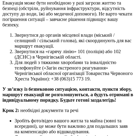
Евакуація може бути необхідною у разі загрози життю та
безпеці (обстріли, руйнування інфраструктури, відсутність
доступу до води, їжі або медичної допомоги). Не варто чекати
погіршення ситуації – завчасне рішення підвищує вашу
безпеку.
Звернутися до органів місцевої влади (міський /
селищний / сільський голова), які скоординують для вас
маршрут евакуації.
Звернутися на «гарячу лінію» 101 (поліція) або 102
(ДСНС) в Чернігівській області.
Для людей з тяжкими хворобами та інвалідністю
телефонуйте («Загін екстреного реагування»
Чернігівської обласної організації Товариства Червоного
Хреста України): +38 (063)15 773 19.
У зв’язку із безпековою ситуацією, контакти, пункти збору,
маршрут евакуації не розголошуються, а будуть отримані в
індивідуальному порядку. Будьте готові заздалегідь!
Крок 2:
необхідні документи та речі
Зробіть фото/відео вашого житла та майна (зовні та
всередині), це може бути важливо для подальших заяв
на компенсацію або відшкодування.