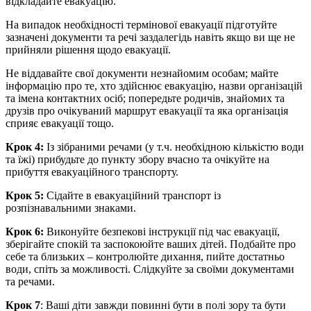
відкладайте евакуацію.
На випадок необхідності термінової евакуації підготуйте
зазначені документи та речі заздалегідь навіть якщо ви ще не
прийняли рішення щодо евакуації.
Не віддавайте свої документи незнайомим особам; майте
інформацію про те, хто здійснює евакуацію, назви організацій
та імена контактних осіб; попередьте родичів, знайомих та
друзів про очікуваний маршрут евакуації та яка організація
сприяє евакуації тощо.
Крок 4:
Із зібраними речами (у т.ч. необхідною кількістю води
та їжі) прибудьте до пункту збору вчасно та очікуйте на
прибуття евакуаційного транспорту.
Крок 5:
Сідайте в евакуаційний транспорт із
розпізнавальними знаками.
Крок 6:
Виконуйте безпекові інструкції під час евакуації,
зберігайте спокій та заспокоюйте ваших дітей. Подбайте про
себе та близьких – контролюйте дихання, пийте достатньо
води, спіть за можливості. Слідкуйте за своїми документами
та речами.
Крок
7
: Ваші діти завжди повинні бути в полі зору та бути