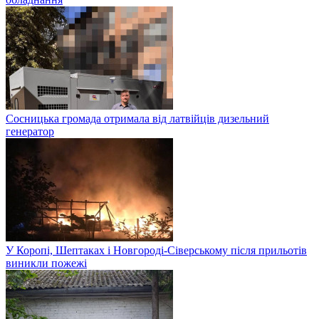
Сосницька громада отримала від латвійців дизельний
генератор
У Коропі, Шептаках і Новгороді-Сіверському після прильотів
виникли пожежі