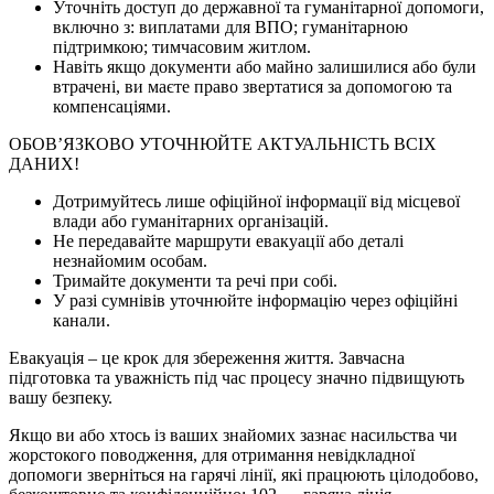
Уточніть доступ до державної та гуманітарної допомоги,
включно з: виплатами для ВПО; гуманітарною
підтримкою; тимчасовим житлом.
Навіть якщо документи або майно залишилися або були
втрачені, ви маєте право звертатися за допомогою та
компенсаціями.
ОБОВ’ЯЗКОВО УТОЧНЮЙТЕ АКТУАЛЬНІСТЬ ВСІХ
ДАНИХ!
Дотримуйтесь лише офіційної інформації від місцевої
влади або гуманітарних організацій.
Не передавайте маршрути евакуації або деталі
незнайомим особам.
Тримайте документи та речі при собі.
У разі сумнівів уточнюйте інформацію через офіційні
канали.
Евакуація – це крок для збереження життя. Завчасна
підготовка та уважність під час процесу значно підвищують
вашу безпеку.
Якщо ви або хтось із ваших знайомих зазнає насильства чи
жорстокого поводження, для отримання невідкладної
допомоги зверніться на гарячі лінії, які працюють цілодобово,