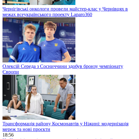
Чернігівські онкологи провели майстер-клас у Чернівцях в
межах всеукраїнського проекту Laparo360
Олексій Середа з Сосниччини здобув бронзу чемпіонату
Європи
Трансформація району Космонавтів у Ніжині: модернізація
мереж та нові проєкти
18:56