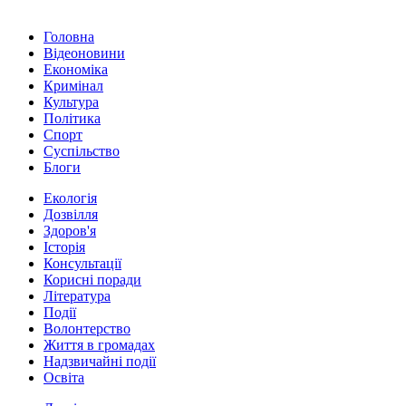
Головна
Відеоновини
Економіка
Кримінал
Культура
Політика
Спорт
Суспільство
Блоги
Екологія
Дозвілля
Здоров'я
Історія
Консультації
Корисні поради
Література
Події
Волонтерство
Життя в громадах
Надзвичайні події
Освіта