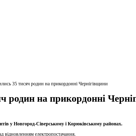
шились 35 тисяч родин на прикордонні Чернігівщини
яч родин на прикордонні Черн
ентів у Новгород-Сіверському і Корюківському районах.
ад відновленням електропостачання.