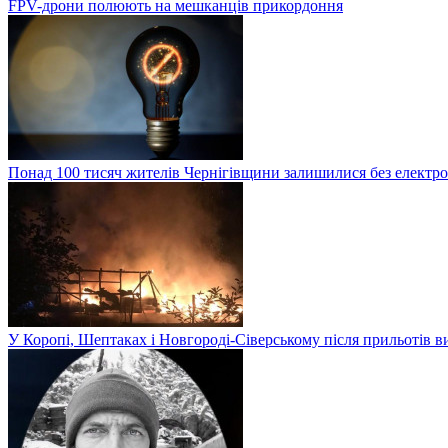
FPV-дрони полюють на мешканців прикордоння
Понад 100 тисяч жителів Чернігівщини залишилися без електр
У Коропі, Шептаках і Новгороді-Сіверському після прильотів 