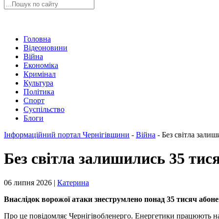
Головна
Відеоновини
Війна
Економіка
Кримінал
Культура
Політика
Спорт
Суспільство
Блоги
Інформаційний портал Чернігівщини
-
Війна
-
Без світла зали
Без світла залишились 35 тис
06 липня 2026 |
Катерина
Внаслідок ворожої атаки знеструмлено понад 35 тисяч абон
Про це повідомляє Чернігівобленерго. Енергетики працюють н