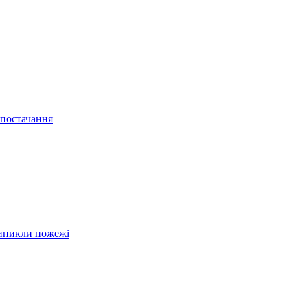
опостачання
виникли пожежі