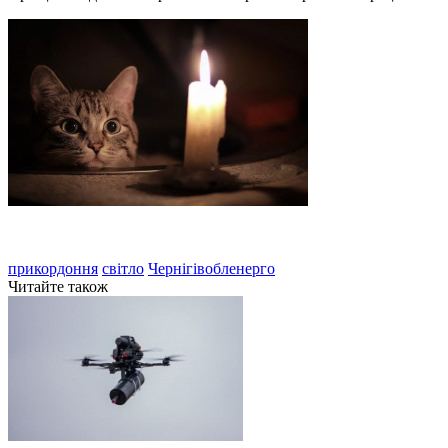
прикордоння
світло
Чернігівобленерго
Читайте також