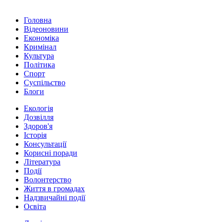
Головна
Відеоновини
Економіка
Кримінал
Культура
Політика
Спорт
Суспільство
Блоги
Екологія
Дозвілля
Здоров'я
Історія
Консультації
Корисні поради
Література
Події
Волонтерство
Життя в громадах
Надзвичайні події
Освіта