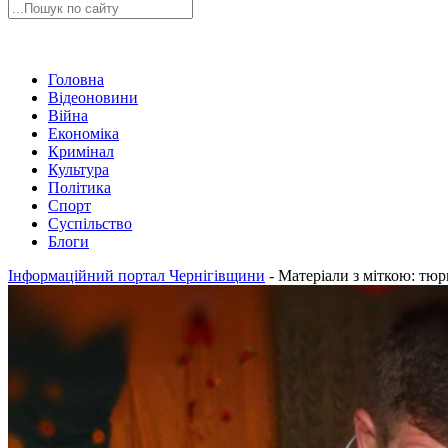
Головна
Відеоновини
Війна
Економіка
Кримінал
Культура
Політика
Спорт
Суспільство
Блоги
Інформаційний портал Чернігівщини
-
Матеріали з міткою: тю