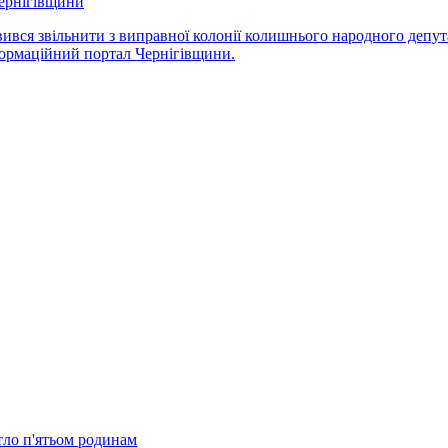
Чернігівщини
ився звільнити з виправної колонії колишнього народного депута
нформаційний портал Чернігівщини.
тло п'ятьом родинам