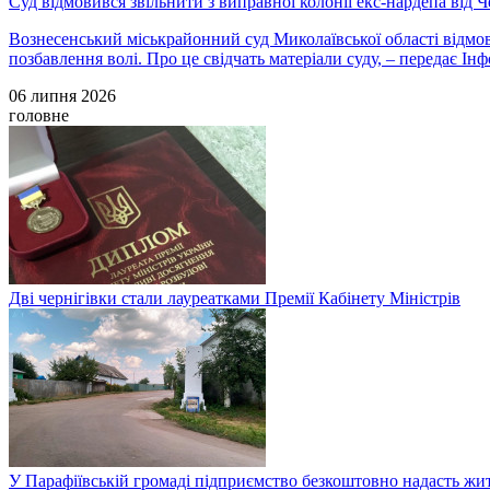
Суд відмовився звільнити з виправної колонії екс-нардепа від 
Вознесенський міськрайонний суд Миколаївської області відмов
позбавлення волі. Про це свідчать матеріали суду, – передає І
06 липня 2026
головне
Дві чернігівки стали лауреатками Премії Кабінету Міністрів
У Парафіївській громаді підприємство безкоштовно надасть жи