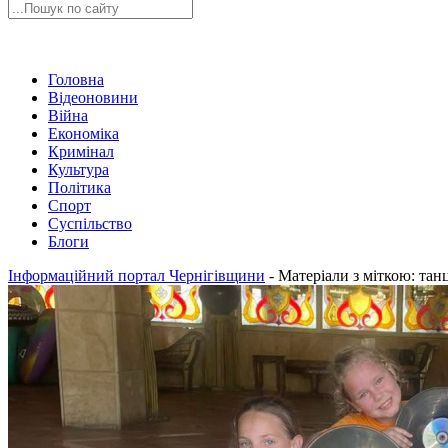
Головна
Відеоновини
Війна
Економіка
Кримінал
Культура
Політика
Спорт
Суспільство
Блоги
Інформаційний портал Чернігівщини
-
Матеріали з міткою: танц