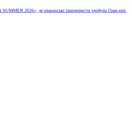
 SUMMER 2026», де ніжинські танцюристи здобули Гран-прі.