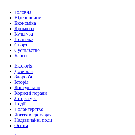
Головна
Відеоновини
Економіка
Кримінал
Культура
Політика
Спорт
Суспільство
Блоги
Екологія
Дозвілля
Здоров'я
Історія
Консультації
Корисні поради
Література
Події
Волонтерство
Життя в громадах
Надзвичайні події
Освіта