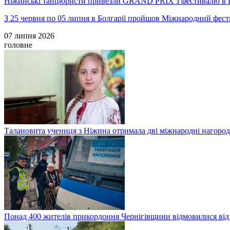
Ніжинські танцюристи привезли GRAND PRIX з фестивалю в Б
З 25 червня по 05 липня в Болгарії пройшов Міжнародний ф
07 липня 2026
головне
Талановита учениця з Ніжина отримала дві міжнародні нагороди
Понад 400 жителів прикордоння Чернігівщини відмовилися від о