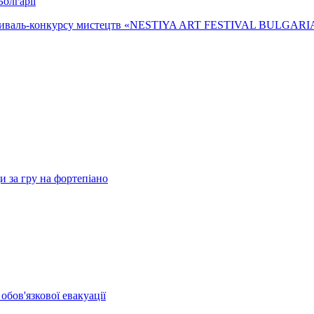
олгарії
естиваль-конкурсу мистецтв «NESTIYA ART FESTIVAL BULGARIA
 за гру на фортепіано
бов'язкової евакуації