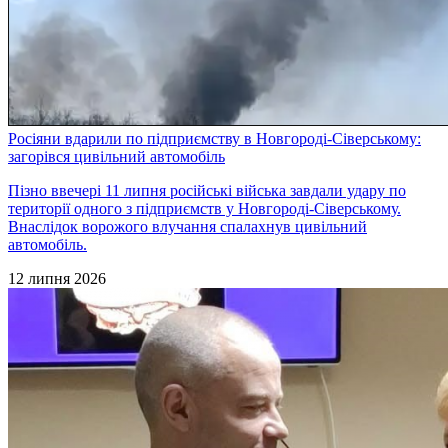
Росіяни вдарили по підприємству в Новгороді-Сіверському:
загорівся цивільний автомобіль
Пізно ввечері 11 липня російські війська завдали удару по
території одного з підприємств у Новгороді-Сіверському.
Внаслідок ворожого влучання спалахнув цивільний
автомобіль.
12 липня 2026