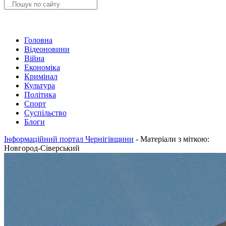
Головна
Відеоновини
Війна
Економіка
Кримінал
Культура
Політика
Спорт
Суспільство
Блоги
Інформаційний портал Чернігівщини
-
Матеріали з міткою:
Новгород-Сіверський