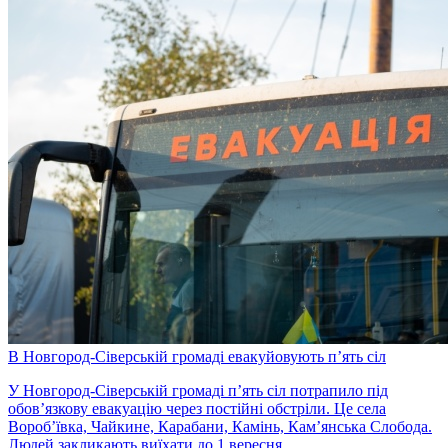
В Новгород-Сіверській громаді евакуйовують п’ять сіл
У Новгород-Сіверській громаді п’ять сіл потрапило під
обов’язкову евакуацію через постійні обстріли. Це села
Вороб’ївка, Чайкине, Карабани, Камінь, Кам’янська Слобода.
Людей закликають виїхати до 1 вересня.