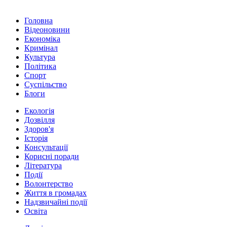
Головна
Відеоновини
Економіка
Кримінал
Культура
Політика
Спорт
Суспільство
Блоги
Екологія
Дозвілля
Здоров'я
Історія
Консультації
Корисні поради
Література
Події
Волонтерство
Життя в громадах
Надзвичайні події
Освіта