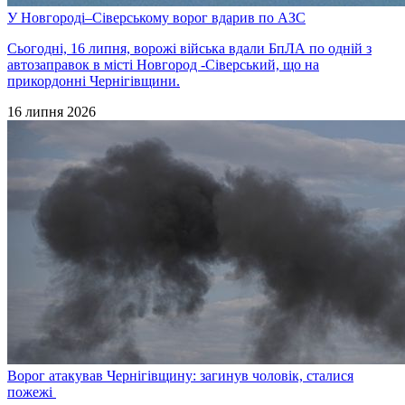
У Новгороді–Сіверському ворог вдарив по АЗС
Сьогодні, 16 липня, ворожі війська вдали БпЛА по одній з
автозаправок в місті Новгород -Сіверський, що на
прикордонні Чернігівщини.
16 липня 2026
Ворог атакував Чернігівщину: загинув чоловік, сталися
пожежі