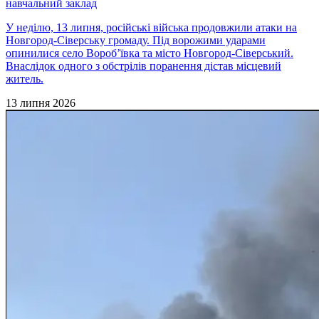
навчальний заклад
У неділю, 13 липня, російські війська продовжили атаки на
Новгород-Сіверську громаду. Під ворожими ударами
опинилися село Вороб’ївка та місто Новгород-Сіверський.
Внаслідок одного з обстрілів поранення дістав місцевий
житель.
13 липня 2026