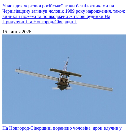
Унаслідок чергової російської атаки безпілотниками на
Чернігівщину загинув чоловік 1989 року народження, також
виникли пожежі та пошкоджено житлові будинки На
Прилуччині та Новгород-Сіверщині.
15 липня 2026
На Новгород-Сіверщині поранено чоловіка, дрон влучив у