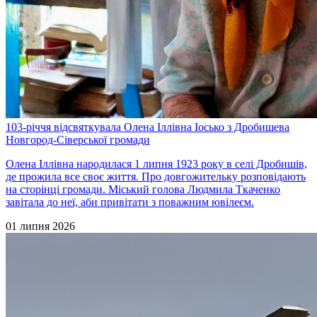
103-річчя відсвяткувала Олена Іллівна Іосько з Дробишева
Новгород-Сіверської громади
Олена Іллівна народилася 1 липня 1923 року в селі Дробишів,
де прожила все своє життя. Про довгожительку розповідають
на сторінці громади. Міський голова Людмила Ткаченко
завітала до неї, аби привітати з поважним ювілеєм.
01 липня 2026