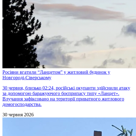
Росіяни вгатили “Ланцетом” у житловий будинок у
Новгороді-Сіверському
30 червня, близько 02:24, російські окупанти здійснили атаку
за допомогою баражуючого боєприпасу типу «Ланцет».
Влучання зафіксовано на території приватного житлового
домогосподарства.
30 червня 2026