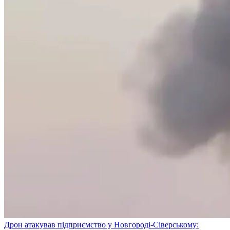
Дрон атакував підприємство у Новгороді-Сіверському: