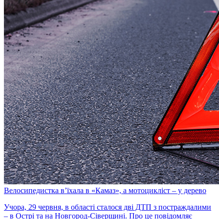
Велосипедистка в’їхала в «Камаз», а мотоцикліст – у дерево
Учора, 29 червня, в області сталося дві ДТП з постраждалими
– в Острі та на Новгород-Сіверщині. Про це повідомляє