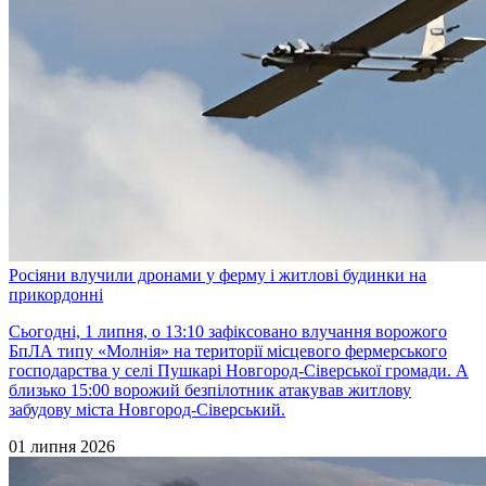
Росіяни влучили дронами у ферму і житлові будинки на
прикордонні
Сьогодні, 1 липня, о 13:10 зафіксовано влучання ворожого
БпЛА типу «Молнія» на території місцевого фермерського
господарства у селі Пушкарі Новгород-Сіверської громади. А
близько 15:00 ворожий безпілотник атакував житлову
забудову міста Новгород-Сіверський.
01 липня 2026