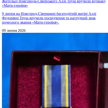
Жительці Новгорода-Сіверського Аллі Труш вручили відзнаку
«Мати-героїня»
9 липня на Новгород-Сіверщині багатодітній матірі Аллі
Федорівні Труш вручили посвідчення та нагрудний знак
почесного звання «Мати-героїня».
09 липня 2026