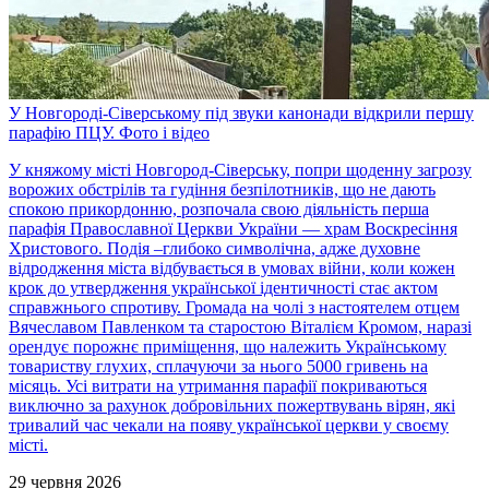
У Новгороді-Сіверському під звуки канонади відкрили першу
парафію ПЦУ. Фото і відео
У княжому місті Новгород-Сіверську, попри щоденну загрозу
ворожих обстрілів та гудіння безпілотників, що не дають
спокою прикордонню, розпочала свою діяльність перша
парафія Православної Церкви України — храм Воскресіння
Христового. Подія –глибоко символічна, адже духовне
відродження міста відбувається в умовах війни, коли кожен
крок до утвердження української ідентичності стає актом
справжнього спротиву. Громада на чолі з настоятелем отцем
Вячеславом Павленком та старостою Віталієм Кромом, наразі
орендує порожнє приміщення, що належить Українському
товариству глухих, сплачуючи за нього 5000 гривень на
місяць. Усі витрати на утримання парафії покриваються
виключно за рахунок добровільних пожертвувань вірян, які
тривалий час чекали на появу української церкви у своєму
місті.
29 червня 2026