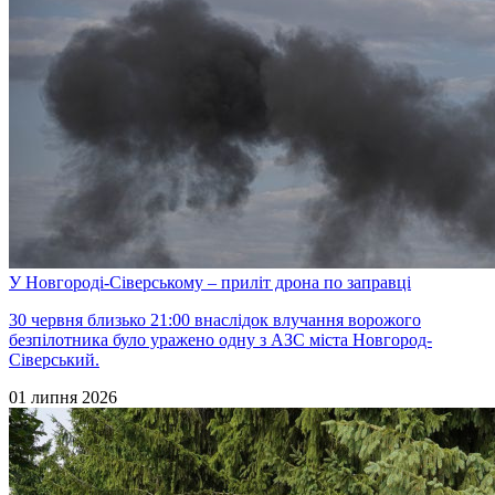
У Новгороді-Сіверському – приліт дрона по заправці
30 червня близько 21:00 внаслідок влучання ворожого
безпілотника було уражено одну з АЗС міста Новгород-
Сіверський.
01 липня 2026