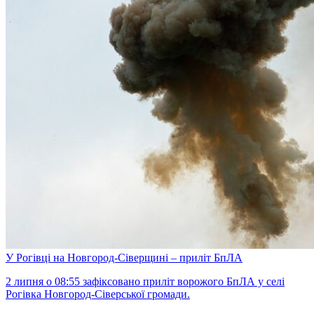
У Рогівці на Новгород-Сіверщині – приліт БпЛА
2 липня о 08:55 зафіксовано приліт ворожого БпЛА у селі
Рогівка Новгород-Сіверської громади.