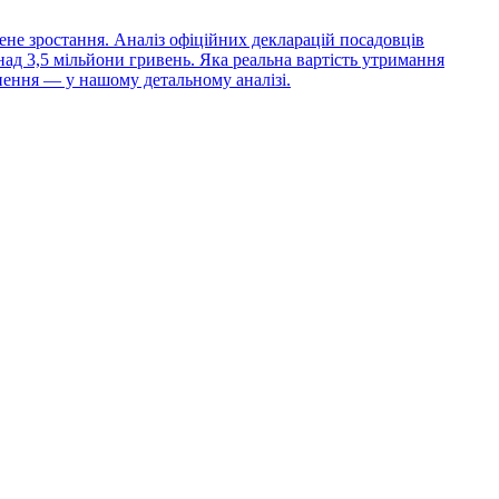
ене зростання. Аналіз офіційних декларацій посадовців
над 3,5 мільйони гривень. Яка реальна вартість утримання
нення — у нашому детальному аналізі.