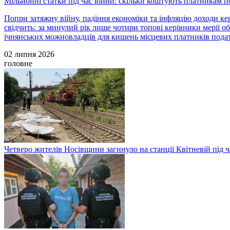
Мільйонні статки під час війни: скільки коштують платникам п
Попри затяжну війну, падіння економіки та інфляцію доходи кер
свідчить: за минулий рік лише чотири топові керівники мерії о
ічнянських можновладців для кишень місцевих платників податк
02 липня 2026
головне
Четверо жителів Носівщини загинуло на станції Квітневій під ч