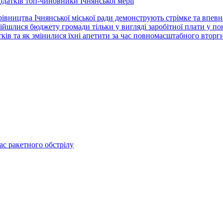
одатків топ-чиновники Ічнянської мерії
івництва Ічнянської міської ради демонструють стрімке та впевн
бійшлися бюджету громади тільки у вигляді заробітної плати у по
ів та як змінилися їхні апетити за час повномасштабного вторг
ас ракетного обстрілу