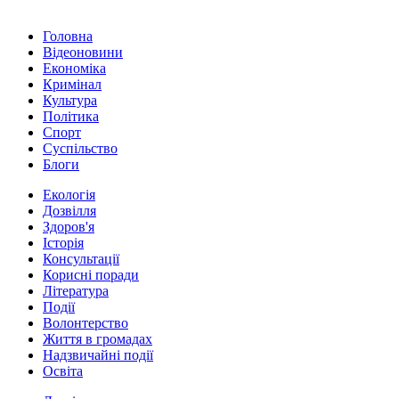
Головна
Відеоновини
Економіка
Кримінал
Культура
Політика
Спорт
Суспільство
Блоги
Екологія
Дозвілля
Здоров'я
Історія
Консультації
Корисні поради
Література
Події
Волонтерство
Життя в громадах
Надзвичайні події
Освіта