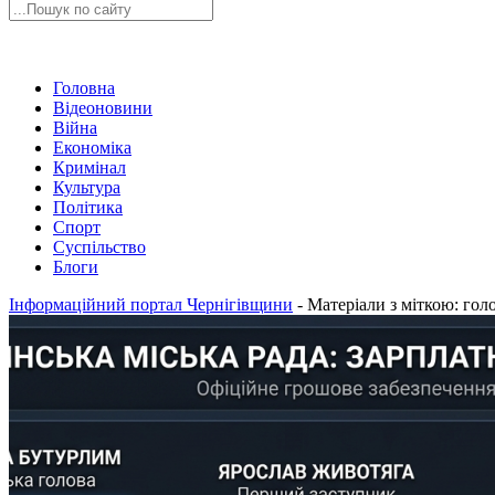
Головна
Відеоновини
Війна
Економіка
Кримінал
Культура
Політика
Спорт
Суспільство
Блоги
Інформаційний портал Чернігівщини
-
Матеріали з міткою: гол