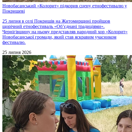
Новобасанський «Колорит» підкорив сцену етнофестивалю у
Покришеві
25 липня в селі Покришів на Житомирщині пройшов
щорічний етнофестиваль «Об’єднані традиціями».
Чернігівщину на ньому представляв народний хор «Колорит»
Новобасанської громади, який став яскравим учасником
фестивалю.
25 липня 2026