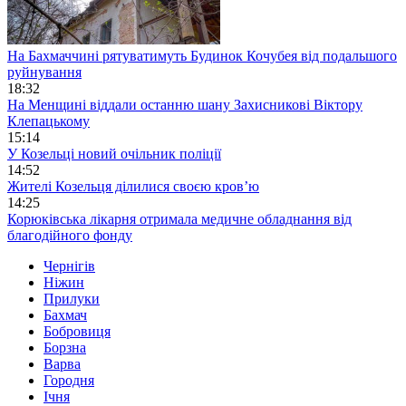
На Бахмаччині рятуватимуть Будинок Кочубея від подальшого
руйнування
18:32
На Менщині віддали останню шану Захисникові Віктору
Клепацькому
15:14
У Козельці новий очільник поліції
14:52
Жителі Козельця ділилися своєю кров’ю
14:25
Корюківська лікарня отримала медичне обладнання від
благодійного фонду
Чернігів
Ніжин
Прилуки
Бахмач
Бобровиця
Борзна
Варва
Городня
Ічня