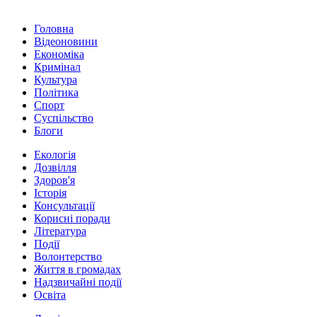
Головна
Відеоновини
Економіка
Кримінал
Культура
Політика
Спорт
Суспільство
Блоги
Екологія
Дозвілля
Здоров'я
Історія
Консультації
Корисні поради
Література
Події
Волонтерство
Життя в громадах
Надзвичайні події
Освіта