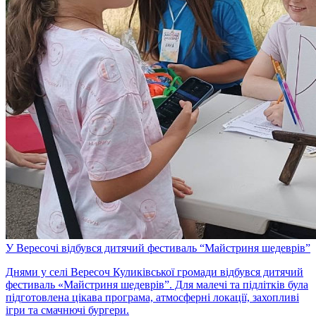
У Вересочі відбувся дитячий фестиваль “Майстриня шедеврів”
Днями у селі Вересоч Куликівської громади відбувся дитячий
фестиваль «Майстриня шедеврів”. Для малечі та підлітків була
підготовлена цікава програма, атмосферні локації, захопливі
ігри та смачнючі бургери.