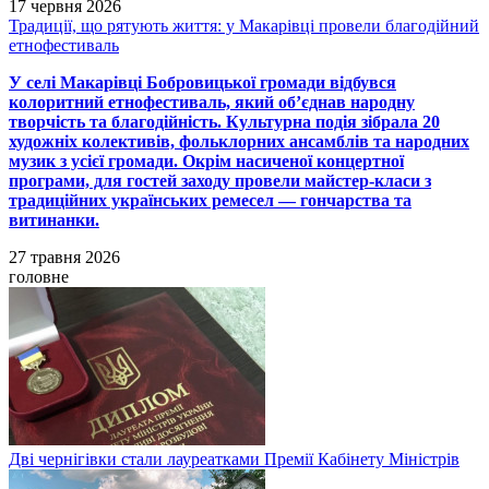
17 червня 2026
Традиції, що рятують життя: у Макарівці провели благодійний
етнофестиваль
У селі Макарівці Бобровицької громади відбувся
колоритний етнофестиваль, який об’єднав народну
творчість та благодійність. Культурна подія зібрала 20
художніх колективів, фольклорних ансамблів та народних
музик з усієї громади. Окрім насиченої концертної
програми, для гостей заходу провели майстер-класи з
традиційних українських ремесел — гончарства та
витинанки.
27 травня 2026
головне
Дві чернігівки стали лауреатками Премії Кабінету Міністрів