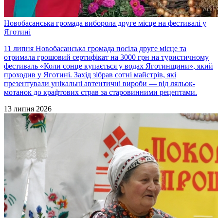
Новобасанська громада виборола друге місце на фестивалі у
Яготині
11 липня Новобасанська громада посіла друге місце та
отримала грошовий сертифікат на 3000 грн на туристичному
фестиваль «Коли сонце купається у водах Яготинщини», який
проходив у Яготині. Захід зібрав сотні майстрів, які
презентували унікальні автентичні вироби — від ляльок-
мотанок до крафтових страв за старовинними рецептами.
13 липня 2026