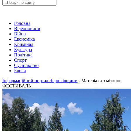
Головна
Відеоновини
Війна
Економіка
Кримінал
Культура
Політика
Спорт
Суспільство
Блоги
Інформаційний портал Чернігівщини
-
Матеріали з міткою:
ФЕСТИВАЛЬ