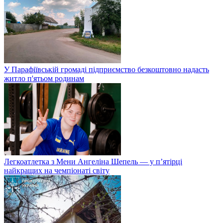
У Парафіївській громаді підприємство безкоштовно надасть
житло п'ятьом родинам
Легкоатлетка з Мени Ангеліна Шепель — у п’ятірці
найкращих на чемпіонаті світу