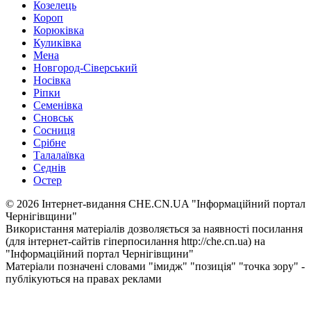
Козелець
Короп
Корюківка
Куликівка
Мена
Новгород-Сіверський
Носівка
Ріпки
Семенівка
Сновськ
Сосниця
Срібне
Талалаївка
Седнів
Остер
© 2026 Інтернет-видання CHE.CN.UA "Інформаційний портал
Чернiгiвщини"
Використання матеріалів дозволяється за наявності посилання
(для інтернет-сайтів гіперпосилання http://che.cn.ua) на
"Інформаційний портал Чернiгiвщини"
Матеріали позначені словами "імидж" "позиція" "точка зору" -
публікуються на правах реклами