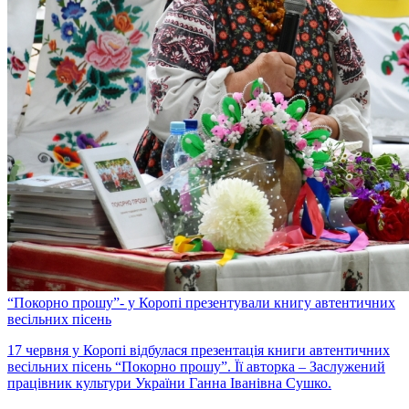
“Покорно прошу”- у Коропі презентували книгу автентичних
весільних пісень
17 червня у Коропі відбулася презентація книги автентичних
весільних пісень “Покорно прошу”. Її авторка – Заслужений
працівник культури України Ганна Іванівна Сушко.