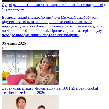
Суд відмовився звільнити з виправної колонії екс-нардепа від
Чернігівщини
Вознесенський міськрайонний суд Миколаївської області
відмовився звільнити з виправної колонії колишнього
народного депутата Анатолія Гунька, якого раніше засудили
до 4 років позбавлення волі. Про це свідчать матеріали суду, –
передає Інформаційний портал Чернігівщини.
06 липня 2026
головне
Дві виховательки з Чернігівщини в ТОП-25 премії Global
Teacher Prize Ukraine 2026