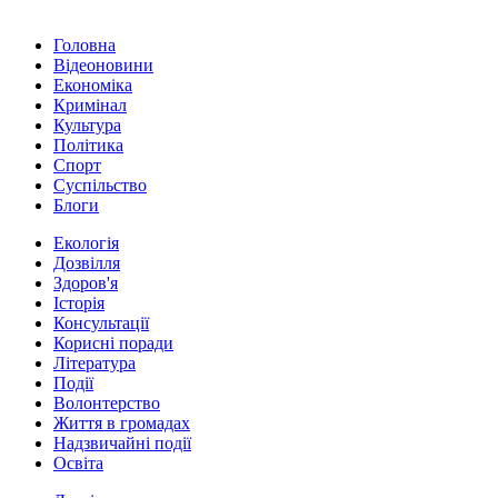
Головна
Відеоновини
Економіка
Кримінал
Культура
Політика
Спорт
Суспільство
Блоги
Екологія
Дозвілля
Здоров'я
Історія
Консультації
Корисні поради
Література
Події
Волонтерство
Життя в громадах
Надзвичайні події
Освіта