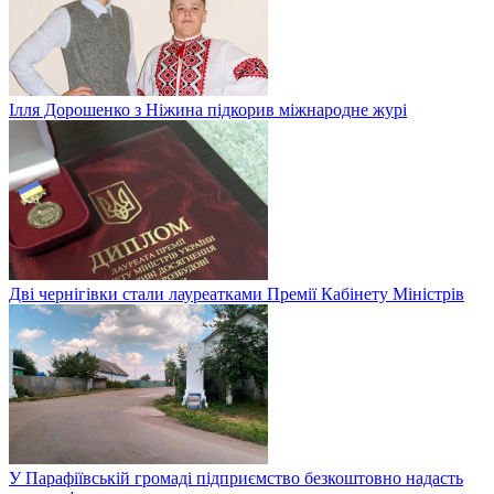
Ілля Дорошенко з Ніжина підкорив міжнародне журі
Дві чернігівки стали лауреатками Премії Кабінету Міністрів
У Парафіївській громаді підприємство безкоштовно надасть