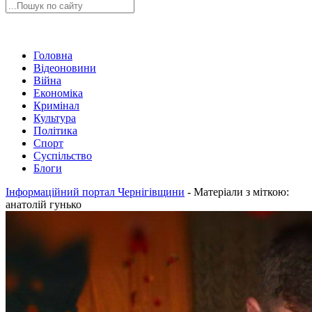
Головна
Відеоновини
Війна
Економіка
Кримінал
Культура
Політика
Спорт
Суспільство
Блоги
Інформаційний портал Чернігівщини
-
Матеріали з міткою:
анатолій гунько