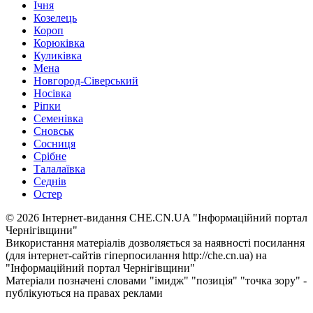
Ічня
Козелець
Короп
Корюківка
Куликівка
Мена
Новгород-Сіверський
Носівка
Ріпки
Семенівка
Сновськ
Сосниця
Срібне
Талалаївка
Седнів
Остер
© 2026 Інтернет-видання CHE.CN.UA "Інформаційний портал
Чернiгiвщини"
Використання матеріалів дозволяється за наявності посилання
(для інтернет-сайтів гіперпосилання http://che.cn.ua) на
"Інформаційний портал Чернiгiвщини"
Матеріали позначені словами "імидж" "позиція" "точка зору" -
публікуються на правах реклами