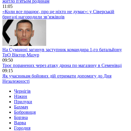
житло п'ятьом родинам
11:05
«Коли все працює, про це ніхто не думає»: у Сіверській
бригаді нагородили зв’язківців
На Сумщині загинув заступник командира 1-го батальйону
ТрО Віктор Мазур
09:50
Троє поранених через атаку дрона по магазину в Семенівці
09:15
Як учасникам бойових дій отримати допомогу до Дня
Незалежності
Чернігів
Ніжин
Прилуки
Бахмач
Бобровиця
Борзна
Варва
Городня