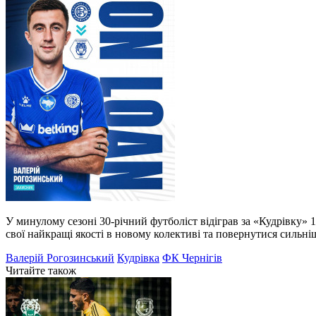
У минулому сезоні 30-річний футболіст відіграв за «Кудрівку»
свої найкращі якості в новому колективі та повернутися сильні
Валерій Рогозинський
Кудрівка
ФК Чернігів
Читайте також