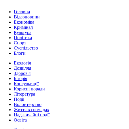
Головна
Відеоновини
Економіка
Кримінал
Культура
Політика
Спорт
Суспільство
Блоги
Екологія
Дозвілля
Здоров'я
Історія
Консультації
Корисні поради
Література
Події
Волонтерство
Життя в громадах
Надзвичайні події
Освіта