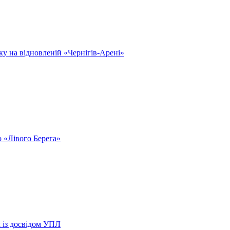
у на відновленій «Чернігів-Арені»
 «Лівого Берега»
 із досвідом УПЛ