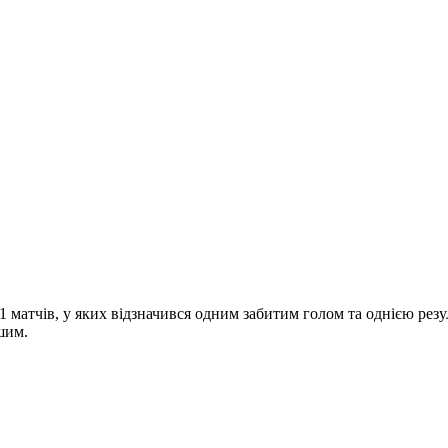
 11 матчів, у яких відзначився одним забитим голом та однією р
шим.