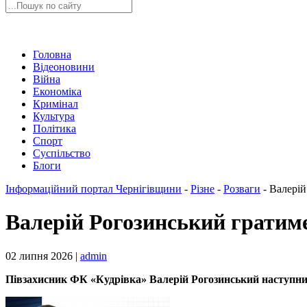
Головна
Відеоновини
Війна
Економіка
Кримінал
Культура
Політика
Спорт
Суспільство
Блоги
Інформаційний портал Чернігівщини
-
Різне
-
Розваги
-
Валерій
Валерій Рогозинський гратиме
02 липня 2026 |
admin
Півзахисник ФК «Кудрівка» Валерій Рогозинський наступний 