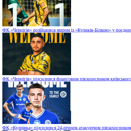
ФК «Чернігів» розійшовся миром із «Куликів-Білкою» у поєдинк
ФК «Чернігів» підсилився фланговим півзахисником київського
ФК «Кудрівка» підсилився 24-річним атакуючим півзахисником