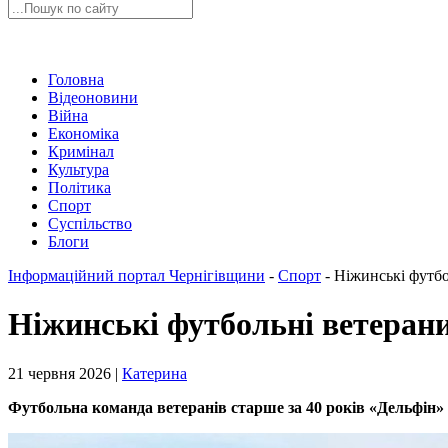
Головна
Відеоновини
Війна
Економіка
Кримінал
Культура
Політика
Спорт
Суспільство
Блоги
Інформаційний портал Чернігівщини
-
Спорт
-
Ніжинські футбо
Ніжинські футбольні ветерани
21 червня 2026 |
Катерина
Футбольна команда ветеранів старше за 40 років «Дельфін» 