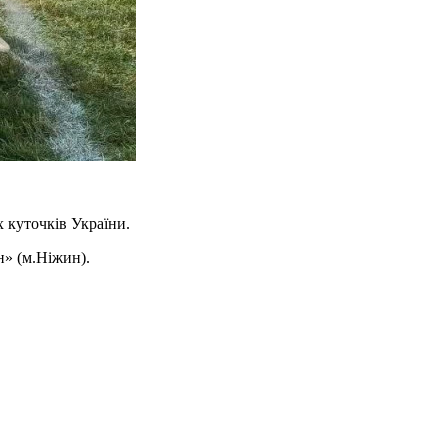
х куточків України.
н» (м.Ніжин).