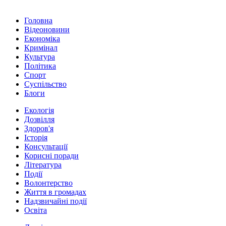
Головна
Відеоновини
Економіка
Кримінал
Культура
Політика
Спорт
Суспільство
Блоги
Екологія
Дозвілля
Здоров'я
Історія
Консультації
Корисні поради
Література
Події
Волонтерство
Життя в громадах
Надзвичайні події
Освіта