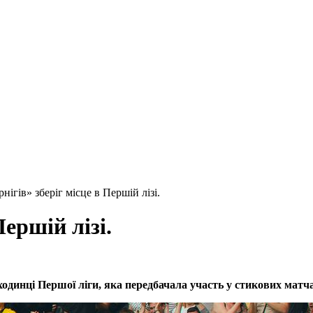
нігів» зберіг місце в Першій лізі.
ершій лізі.
ходинці Першої ліги, яка передбачала участь у стикових матча