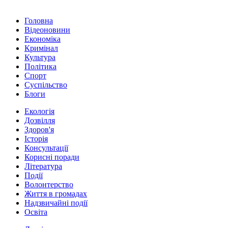
Головна
Відеоновини
Економіка
Кримінал
Культура
Політика
Спорт
Суспільство
Блоги
Екологія
Дозвілля
Здоров'я
Історія
Консультації
Корисні поради
Література
Події
Волонтерство
Життя в громадах
Надзвичайні події
Освіта