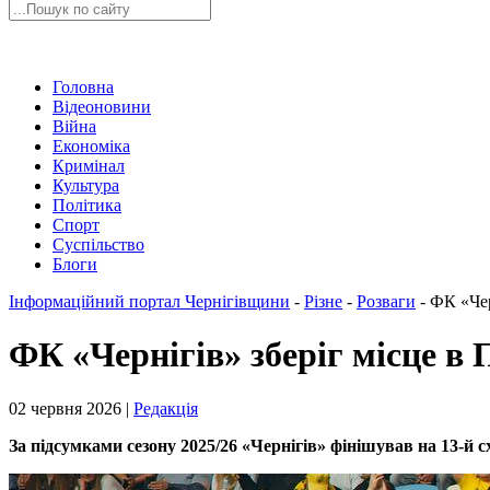
Головна
Відеоновини
Війна
Економіка
Кримінал
Культура
Політика
Спорт
Суспільство
Блоги
Інформаційний портал Чернігівщини
-
Різне
-
Розваги
-
ФК «Чер
ФК «Чернігів» зберіг місце в П
02 червня 2026 |
Редакція
За підсумками сезону 2025/26 «Чернігів» фінішував на 13-й с