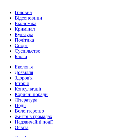
Головна
Відеоновини
Економіка
Кримінал
Культура
Політика
Спорт
Суспільство
Блоги
Екологія
Дозвілля
Здоров'я
Історія
Консультації
Корисні поради
Література
Події
Волонтерство
Життя в громадах
Надзвичайні події
Освіта