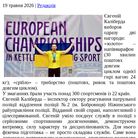
19 травня 2026 |
Редакція
Євгеній
Каліберда
виборов
одразу дві
нагороди:
«золото» –
напівмарафон
(30 хвилин
поштовх
довгим
циклом однієї
гирі вагою 24
кг); «срібло» – триборство (поштовх, ривок та поштовх
довгим циклом).
У змаганнях брали участь понад 300 спортсменів із 22 країн.
Євгеній Каліберда – інспектор сектору реагування патрульної
поліції відділення поліції №2 (м. Бобровиця) Ніжинського
райуправління поліції. Відданий своїй справі, наполегливий і
цілеспрямований. Євгеній уміло поєднує службу в поліції з
серйозними спортивними досягненнями, демонструючи
витримку, силу характеру та дисциплінованість. Для нього
фізична підготовка – не просто складова служби. Саме вона
допомагає витримувати навантаження, оперативно реагувати