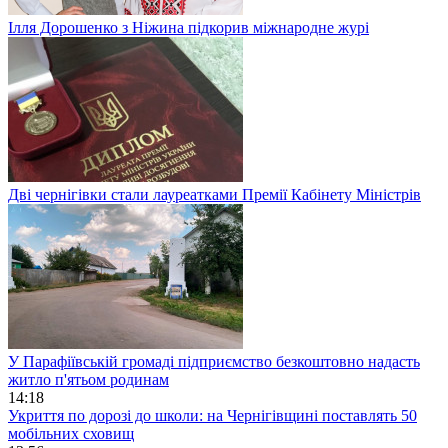
Ілля Дорошенко з Ніжина підкорив міжнародне журі
Дві чернігівки стали лауреатками Премії Кабінету Міністрів
У Парафіївській громаді підприємство безкоштовно надасть
житло п'ятьом родинам
14:18
Укриття по дорозі до школи: на Чернігівщині поставлять 50
мобільних сховищ