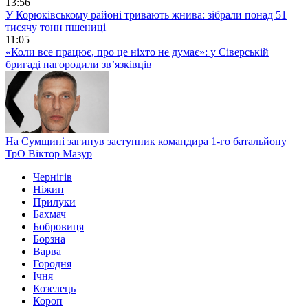
13:56
У Корюківському районі тривають жнива: зібрали понад 51
тисячу тонн пшениці
11:05
«Коли все працює, про це ніхто не думає»: у Сіверській
бригаді нагородили зв’язківців
На Сумщині загинув заступник командира 1-го батальйону
ТрО Віктор Мазур
Чернігів
Ніжин
Прилуки
Бахмач
Бобровиця
Борзна
Варва
Городня
Ічня
Козелець
Короп