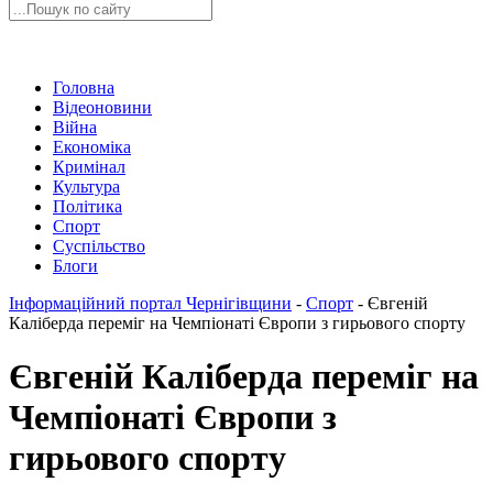
Головна
Відеоновини
Війна
Економіка
Кримінал
Культура
Політика
Спорт
Суспільство
Блоги
Інформаційний портал Чернігівщини
-
Спорт
-
Євгеній
Каліберда переміг на Чемпіонаті Європи з гирьового спорту
Євгеній Каліберда переміг на
Чемпіонаті Європи з
гирьового спорту