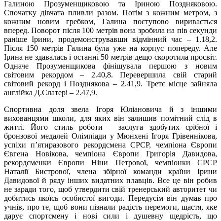
Галиною Прозуменщиковою та Іриною Поздняковою.
Спочатку дівчата пливли разом. Потім з кожним метром, з
кожним новим гребком, Галина поступово виривається
вперед. Поворот після 100 метрів вона зробила на пів секунди
раніше Ірини, продемонструвавши відмінний час – 1.18,2.
Після 150 метрів Галина була уже на корпус попереду. Але
Ірина не здавалась і останні 50 метрів дещо скоротила просвіт.
Одначе Прозуменщикова фінішувала першою з новим
світовим рекордом – 2.40,8. Перевершила свій старий
світовий рекорд і Позднякова – 2.41,9. Третє місце зайняла
англійка Д.Слатері – 2.47,9.
Спортивна доля звела Ігоря Юліановича й з іншими
вихованцями школи, для яких він залишив помітний слід в
житті. Його стиль роботи – заслуга здобутих срібної і
бронзової медалей Олімпіади у Мюнхені Ігоря Грівеннікова,
успіхи п’ятиразового рекордсмена СРСР, чемпіона Європи
Євгена Новікова, чемпіона Європи Григорія Давидова,
рекордсменки Європи Ніни Петрової, чемпіонки СРСР
Наталії Бистрової, члена збірної команди країни Ірини
Давидової й ряду інших видатних плавців. Все це він робив
не заради того, щоб утвердити свій тренерський авторитет чи
добитись якоїсь особистої вигоди. Передусім він думав про
учнів, про те, щоб вони пізнали радість перемоги, щастя, яке
дарує спортсмену і нові сили і душевну щедрість, що