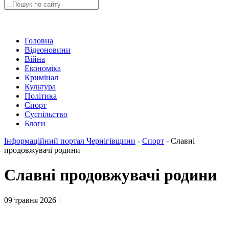
Головна
Відеоновини
Війна
Економіка
Кримінал
Культура
Політика
Спорт
Суспільство
Блоги
Інформаційний портал Чернігівщини
-
Спорт
-
Славні
продовжувачі родини
Славні продовжувачі родини
09 травня 2026 |