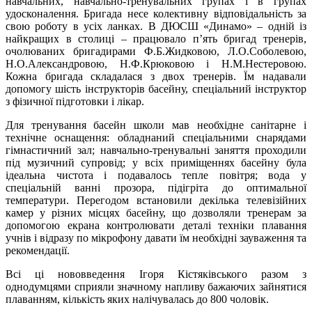
навчальних, навчально-тренувальних групах і в групах
удосконалення. Бригада несе колективну відповідальність за
свою роботу в усіх ланках. В ДЮСШ «Динамо» – одній із
найкращих в столиці – працювало п’ять бригад тренерів,
очолюваних бригадирами Ф.Б.Жидковою, Л.О.Соболевою,
Н.О.Александровою, Н.Ф.Крюковою і Н.М.Нестеровою.
Кожна бригада складалася з двох тренерів. Їм надавали
допомогу шість інструкторів басейну, спеціальний інструктор
з фізичної підготовки і лікар.
Для тренування басейн школи мав необхідне санітарне і
технічне оснащення: обладнаний спеціальними снарядами
гімнастичний зал; навчально-тренувальні заняття проходили
під музичний супровід; у всіх приміщеннях басейну була
ідеальна чистота і подавалось тепле повітря; вода у
спеціальній ванні прозора, підігріта до оптимальної
температури. Перегодом встановили декілька телевізійних
камер у різних місцях басейну, що дозволяли тренерам за
допомогою екрана контролювати деталі техніки плавання
учнів і відразу по мікрофону давати їм необхідні зауваження та
рекомендації.
Всі ці нововведення Ігоря Кістяківського разом з
однодумцями сприяли значному напливу бажаючих зайнятися
плаванням, кількість яких налічувалась до 800 чоловік.