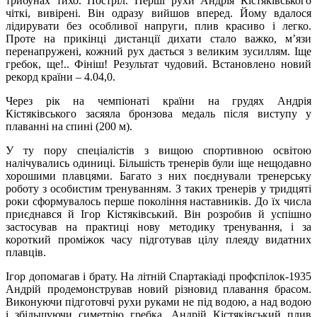
трибунах тихо. Постріл. Перші рухи Андрія Кістяківського
чіткі, вивірені. Він одразу вийшов вперед. Йому вдалося
лідирувати без особливої напруги, плив красиво і легко.
Проте на прикінці дистанції дихати стало важко, м’язи
перенапружені, кожний рух дається з великим зусиллям. Іще
гребок, ще!.. Фініш! Результат чудовий. Встановлено новий
рекорд країни – 4.04,0.
Через рік на чемпіонаті країни на грудях Андрія
Кістяківського засяяла бронзова медаль після виступу у
плаванні на спині (200 м).
У ту пору спеціалістів з вищою спортивною освітою
налічувались одиниці. Більшість тренерів були іще нещодавно
хорошими плавцями. Багато з них поєднували тренерську
роботу з особистим тренуванням. З таких тренерів у тридцяті
роки сформувалось перше покоління наставників. До їх числа
приєднався й Ігор Кістяківський. Він розробив й успішно
застосував на практиці нову методику тренування, і за
короткий проміжок часу підготував цілу плеяду видатних
плавців.
Ігор допомагав і брату. На літній Спартакіаді профспілок-1935
Андрій продемонстрував новий різновид плавання брасом.
Виконуючи підготовчі рухи руками не під водою, а над водою
і збільшуючи симетрію гребка, Андрій Кістяківський плив