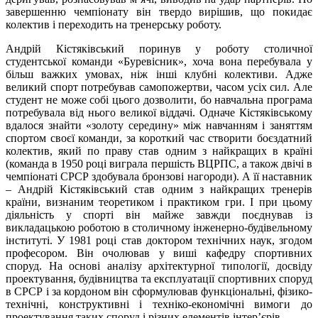
завершенню чемпіонату він твердо вирішив, що покидає
колектив і переходить на тренерську роботу.
Андрій Кістяківський поринув у роботу столичної
студентської команди «Буревісник», хоча вона перебувала у
більш важких умовах, ніж інші клубні колективи. Адже
великий спорт потребував самопожертви, часом усіх сил. Але
студент не може собі цього дозволити, бо навчальна програма
потребувала від нього великої віддачі. Одначе Кістяківському
вдалося знайти «золоту середину» між навчанням і заняттям
спортом своєї команди, за короткий час створити боєздатний
колектив, який по праву став одним з найкращих в країні
(команда в 1950 році виграла першість ВЦРПС, а також двічі в
чемпіонаті СРСР здобувала бронзові нагороди). А її наставник
– Андрій Кістяківський став одним з найкращих тренерів
країни, визнаним теоретиком і практиком гри. І при цьому
діяльність у спорті він майже завжди поєднував із
викладацькою роботою в столичному інженерно-будівельному
інституті. У 1981 році став доктором технічних наук, згодом
професором. Він очолював у виші кафедру спортивних
споруд. На основі аналізу архітектурної типології, досвіду
проектування, будівництва та експлуатації спортивних споруд
в СРСР і за кордоном він сформулював функціональні, фізико-
технічні, конструктивні і техніко-економічні вимоги до
проектування таких споруд і різних елементів інтер’єрів.