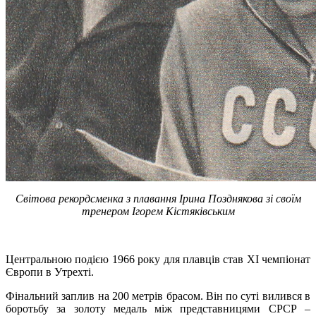
Світова рекордсменка з плавання Ірина Позднякова зі своїм
тренером Ігорем Кістяківським
Центральною подією 1966 року для плавців став XI чемпіонат
Європи в Утрехті.
Фінальний заплив на 200 метрів брасом. Він по суті вилився в
боротьбу за золоту медаль між представницями СРСР –