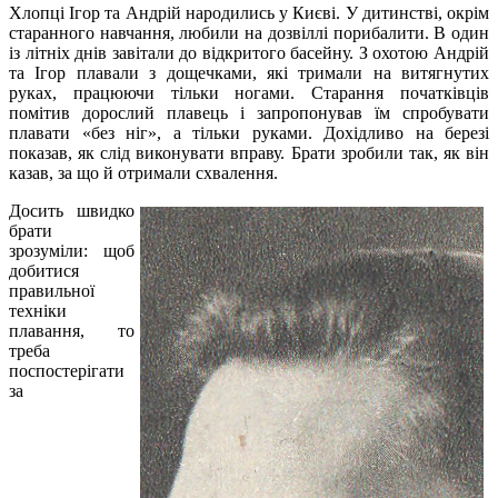
Хлопці Ігор та Андрій народились у Києві. У дитинстві, окрім
старанного навчання, любили на дозвіллі порибалити. В один
із літніх днів завітали до відкритого басейну. З охотою Андрій
та Ігор плавали з дощечками, які тримали на витягнутих
руках, працюючи тільки ногами. Старання початківців
помітив дорослий плавець і запропонував їм спробувати
плавати «без ніг», а тільки руками. Дохідливо на березі
показав, як слід виконувати вправу. Брати зробили так, як він
казав, за що й отримали схвалення.
Досить швидко
брати
зрозуміли: щоб
добитися
правильної
техніки
плавання, то
треба
поспостерігати
за