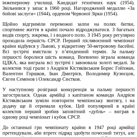
інженерному училищі. Кандидат технічних наук (1954).
Звільнився у запас в 1960 році. Нагороджений медаллю «За
бойові заслуги» (1944), орденом Червоної Зірки (1954).
Щойно відгриміли переможні залпи на полях битви,
спортивне життя в країні почало відроджуватися. З багатьох
видів спорту, зокрема, і з водного поло. З 1945 року регулярно
проходила першість СРСР. Перший післявоєнний чемпіонат
країни відбувся у Львові, у відкритому 50-метровому басейні.
Всі зустрічі вмістили у п’ятиденний термін. За пальму
першості боролися шість команд. Впевнено зіграла команда
ЦДКА, яка виграла всі зустрічі і завоювала золоті медалі. За
колектив тоді грали з Андрієм Кістяківським Борис Гойхман,
Валентин Горшков, Іван Дмитрієв, Володимир Кузнєцов,
Євген Семенов і Олександр Снєтков.
У наступному розіграші конкуренція за пальму першості
загострилася. Однак армійці з капітаном команди Андрієм
Кістяківським зуміли повторити чемпіонську звитягу, і на
додачу ще й отримали кубок. Цей популярний в країні
колектив перший зробив заповітний «дубль» – виграв в
одному році чемпіонат і кубок СРСР.
До останньої гри чемпіонату країни в 1947 році армійці
претендували, аби втретє підряд здобути почесний титул, але