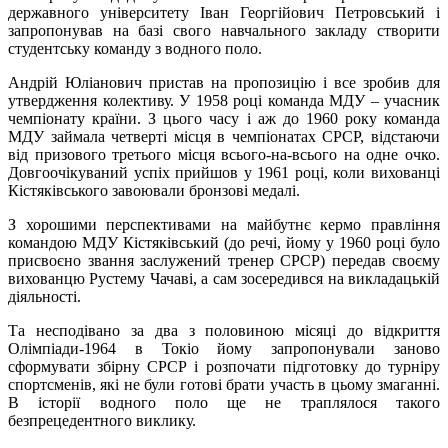
державного університету Іван Георгійович Петровський і
запропонував на базі свого навчального закладу створити
студентську команду з водного поло.
Андрій Юліанович пристав на пропозицію і все зробив для
утвердження колективу. У 1958 році команда МДУ – учасник
чемпіонату країни. З цього часу і аж до 1960 року команда
МДУ займала четверті місця в чемпіонатах СРСР, відстаючи
від призового третього місця всього-на-всього на одне очко.
Довгоочікуваний успіх прийшов у 1961 році, коли вихованці
Кістяківського завоювали бронзові медалі.
З хорошими перспективами на майбутнє кермо правління
командою МДУ Кістяківський (до речі, йому у 1960 році було
присвоєно звання заслужений тренер СРСР) передав своєму
вихованцю Рустему Чачаві, а сам зосередився на викладацькій
діяльності.
Та несподівано за два з половиною місяці до відкриття
Олімпіади-1964 в Токіо йому запропонували заново
сформувати збірну СРСР і розпочати підготовку до турніру
спортсменів, які не були готові брати участь в цьому змаганні.
В історії водного поло ще не траплялося такого
безпрецедентного виклику.