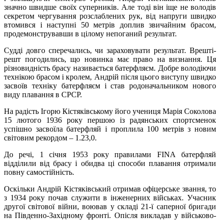
значно швидше своїх суперників. Але тоді він іще не володів
секретом чергування розслаблених рук, від напруги швидко
втомився і наступні 50 метрів доплив звичайним брасом,
продемонструвавши в цілому непоганий результат.
Судді довго сперечались, чи зараховувати результат. Врешті-
решт погодились, що новинка має право на визнання. Ця
різновидність брасу називається батерфляєм. Добре володіючи
технікою брасом і кролем, Андрій після цього виступу швидко
засвоїв техніку батерфляєм і став родоначальником нового
виду плавання в СРСР.
На радість Ігорю Кістяківському його учениця Марія Соколова
15 лютого 1936 року першою із радянських спортсменок
успішно засвоїла батерфляй і проплила 100 метрів з новим
світовим рекордом – 1.23,0.
До речі, 1 січня 1953 року правилами FINА батерфляй
відділили від брасу і обидва ці способи плавання отримали
повну самостійність.
Оскільки Андрій Кістяківський отримав офіцерське звання, то
з 1934 року почав служити в інженерних військах. Учасник
другої світової війни, воював у складі 21-ї саперної бригади
на Південно-Західному фронті. Опісля викладав у військово-