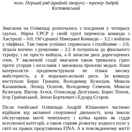
поло. Перший ряд (крайній ліворуч) – тренер Андрій
Кістяківський
Змагання на Олімпіаді розпочались з поєдинків у чотирьох
групах. Збірна СРСР у своїй групі перемогла команди з
Австралії – 6:0, Об’єднаної Німецької Команди – 3:2 і вийшла
у півфінал. Там також успішно справилась з італійцями – 2:0,
зіграла внічию з румунами – 2:2 й потрапила до фінального
турніру; і не просто вийшла, а й запасом двох дорогоцінних
очок. У заключній стадії змагання також трималась гідно
проти угорців і югославів і завоювала бронзові медалі. Наші
ватерполісти продемонстрували не тільки високу
майстерність, а й морально-вольові риси. За команду
виступали Борис Гришин, Володимир Кузнєцов, Микола
Калашніков, Леонід Осипов, Володимир Семенов, Микола
Кузнєцов, Віктор Агеєв, Олександр Долгушин, Борис Попов,
Ігор Грабовський, Зенон Борткевич і Едуард Єгоров.
Після токійської Олімпіади Андрій Юліанович частково
відійшов від активної спортивної діяльності, хоча інколи
обслуговував матчі чемпіонату і кубка країни як суддя
всесоюзної категорії, а також сприяв розвитку водного поло у
світі на правах представника FINA. А в повсякденному житті