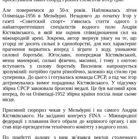
Але повернемося до 50-х років. Наближалась літня
Олімпіада-1956 в Мельбурні. Незадовго до початку Ігор у
газеті «Советский спорт» з’явилась стаття одного з
найавторитетніших спеціалістів водного поло Андрія
Кістяківського, в якій він оцінив співвідношення сил на
міжнародній арені. Зокрема, автор звернув увагу на те, що
угорці не досить сильні в єдиноборстві, для них характерне
прагнення вирватись вперед і зіграти з ходу, уникаючи
силової боротьби. Югослави, попереджав Кістяківський,
менш маневрові, сильні фізично, масивні, і тому з охотою
вступають у силову боротьбу. Висновок напрошується
зрозумілий: потрібно грати різнобічно, залежно від стилю гри
суперника. До цього і готувалась команда СРСР, а під час ігор
дотримувалась вимог порадника Кістяківського. У підсумку
збірна СРСР завоювала бронзові медалі. Це був вагомий крок
вперед, бо на Олімпіаді-1952 збірна країни посіла лише сьоме
місце.
Приємний сюрприз чекав у Мельбурні і на самого Андрія
Кістяківського. На засіданні конгресу FINА – Міжнародної
федерації з плавання його обрали до керівного органу, і він
став віце-президентом технічного комітету з водного поло.
По прибутті додому з ним зв’язався ректор столичного