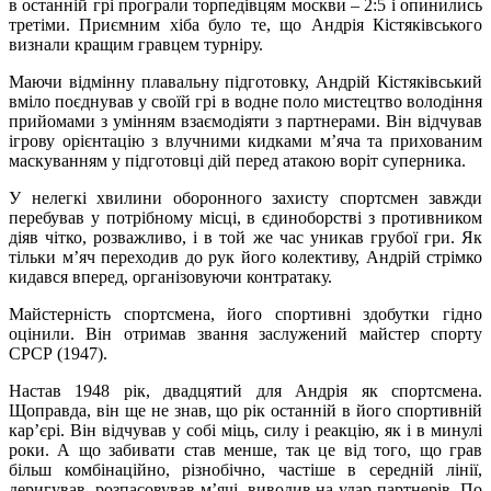
в останній грі програли торпедівцям москви – 2:5 і опинились
третіми. Приємним хіба було те, що Андрія Кістяківського
визнали кращим гравцем турніру.
Маючи відмінну плавальну підготовку, Андрій Кістяківський
вміло поєднував у своїй грі в водне поло мистецтво володіння
прийомами з умінням взаємодіяти з партнерами. Він відчував
ігрову орієнтацію з влучними кидками м’яча та прихованим
маскуванням у підготовці дій перед атакою воріт суперника.
У нелегкі хвилини оборонного захисту спортсмен завжди
перебував у потрібному місці, в єдиноборстві з противником
діяв чітко, розважливо, і в той же час уникав грубої гри. Як
тільки м’яч переходив до рук його колективу, Андрій стрімко
кидався вперед, організовуючи контратаку.
Майстерність спортсмена, його спортивні здобутки гідно
оцінили. Він отримав звання заслужений майстер спорту
СРСР (1947).
Настав 1948 рік, двадцятий для Андрія як спортсмена.
Щоправда, він ще не знав, що рік останній в його спортивній
кар’єрі. Він відчував у собі міць, силу і реакцію, як і в минулі
роки. А що забивати став менше, так це від того, що грав
більш комбінаційно, різнобічно, частіше в середній лінії,
деригував, розпасовував м’ячі, виводив на удар партнерів. По