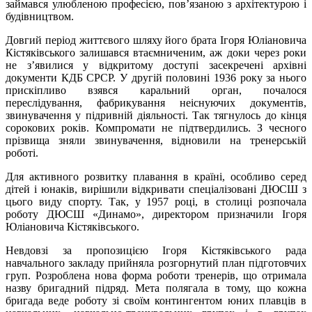
займався улюбленою професією, пов’язаною з архітектурою і
будівництвом.
Довгий період життєвого шляху його брата Ігоря Юліановича
Кістяківського залишався втаємниченим, аж доки через роки
не з’явилися у відкритому доступі засекречені архівні
документи КДБ СРСР. У другій половині 1936 року за нього
прискіпливо взявся каральний орган, почалося
переслідування, фабрикування неіснуючих документів,
звинувачення у підривній діяльності. Так тягнулось до кінця
сорокових років. Компромати не підтвердились. З чесного
прізвища зняли звинувачення, відновили на тренерській
роботі.
Для активного розвитку плавання в країні, особливо серед
дітей і юнаків, вирішили відкривати спеціалізовані ДЮСШ з
цього виду спорту. Так, у 1957 році, в столиці розпочала
роботу ДЮСШ «Динамо», директором призначили Ігоря
Юліановича Кістяківського.
Невдовзі за пропозицією Ігоря Кістяківського рада
навчального закладу прийняла розгорнутий план підготовчих
груп. Розроблена нова форма роботи тренерів, що отримала
назву бригадний підряд. Мета полягала в тому, що кожна
бригада веде роботу зі своїм контингентом юних плавців в