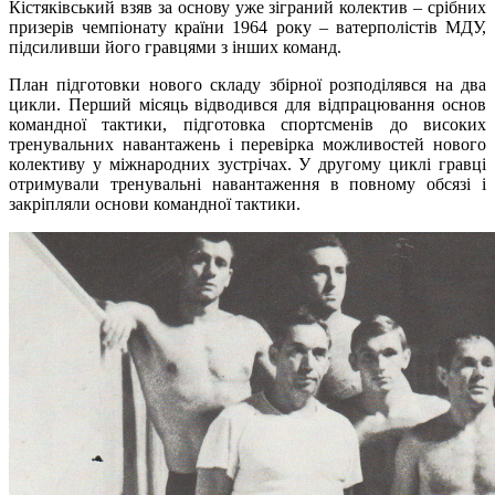
Кістяківський взяв за основу уже зіграний колектив – срібних
призерів чемпіонату країни 1964 року – ватерполістів МДУ,
підсиливши його гравцями з інших команд.
План підготовки нового складу збірної розподілявся на два
цикли. Перший місяць відводився для відпрацювання основ
командної тактики, підготовка спортсменів до високих
тренувальних навантажень і перевірка можливостей нового
колективу у міжнародних зустрічах. У другому циклі гравці
отримували тренувальні навантаження в повному обсязі і
закріпляли основи командної тактики.