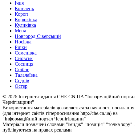
Ічня
Козелець
Короп
Корюківка
Куликівка
Мена
Новгород-Сіверський
Носівка
Ріпки
Семенівка
Сновськ
Сосниця
Срібне
Талалаївка
Седнів
Остер
© 2026 Інтернет-видання CHE.CN.UA "Інформаційний портал
Чернiгiвщини"
Використання матеріалів дозволяється за наявності посилання
(для інтернет-сайтів гіперпосилання http://che.cn.ua) на
"Інформаційний портал Чернiгiвщини"
Матеріали позначені словами "імидж" "позиція" "точка зору" -
публікуються на правах реклами