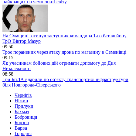
найкращих на чемпіонаті світу
На Сумщині загинув заступник командира 1-го батальйону
ТрО Віктор Мазур
09:50
Троє поранених через атаку дрона по магазину в Семенівці
09:15
Як учасникам бойових дій отримати допомогу до Дня
Незалежності
08:58
Три БпЛА вдарили по об’єкту транспортної інфраструктури
біля Новгорода-Сіверського
Чернігів
Ніжин
Прилуки
Бахмач
Бобровиця
Борзна
Варва
Городня