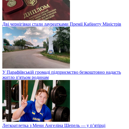
Дві чернігівки стали лауреатками Премії Кабінету Міністрів
У Парафіївській громаді підприємство безкоштовно надасть
житло п'ятьом родинам
Легкоатлетка з Мени Ангеліна Шепель — у п’ятірці