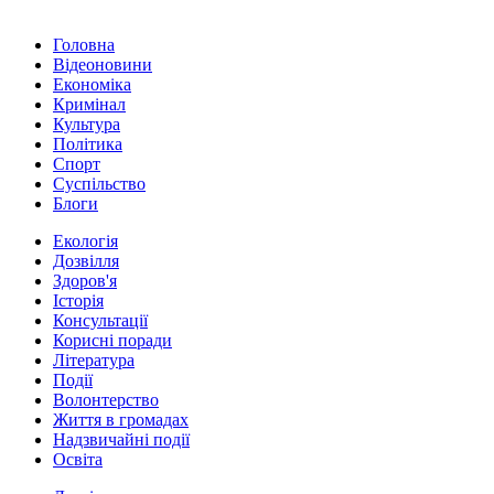
Головна
Відеоновини
Економіка
Кримінал
Культура
Політика
Спорт
Суспільство
Блоги
Екологія
Дозвілля
Здоров'я
Історія
Консультації
Корисні поради
Література
Події
Волонтерство
Життя в громадах
Надзвичайні події
Освіта