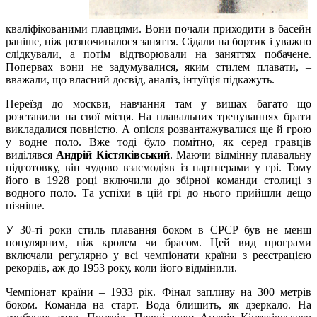
кваліфікованими плавцями. Вони почали приходити в басейн
раніше, ніж розпочиналося заняття. Сідали на бортик і уважно
слідкували, а потім відтворювали на заняттях побачене.
Попервах вони не задумувалися, яким стилем плавати, –
вважали, що власний досвід, аналіз, інтуїція підкажуть.
Переїзд до москви, навчання там у вишах багато що
розставили на свої місця. На плавальних тренуваннях брати
викладалися повністю. А опісля розвантажувалися ще й грою
у водне поло. Вже тоді було помітно, як серед гравців
виділявся
Андрій Кістяківський
. Маючи відмінну плавальну
підготовку, він чудово взаємодіяв із партнерами у грі. Тому
його в 1928 році включили до збірної команди столиці з
водного поло. Та успіхи в цій грі до нього прийшли дещо
пізніше.
У 30-ті роки стиль плавання боком в СРСР був не менш
популярним, ніж кролем чи брасом. Цей вид програми
включали регулярно у всі чемпіонати країни з реєстрацією
рекордів, аж до 1953 року, коли його відмінили.
Чемпіонат країни – 1933 рік. Фінал запливу на 300 метрів
боком. Команда на старт. Вода блищить, як дзеркало. На