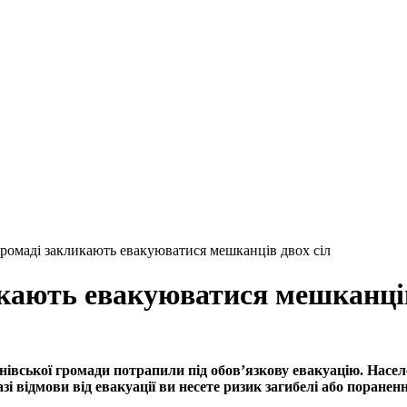
громаді закликають евакуюватися мешканців двох сіл
икають евакуюватися мешканців
івської громади потрапили під обов’язкову евакуацію. Насел
і відмови від евакуації ви несете ризик загибелі або поранен