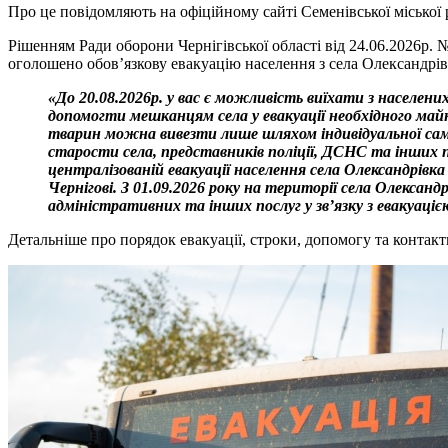
Про це повідомляють на офіційному сайті Семенівської міської 
Рішенням Ради оборони Чернігівської області від 24.06.2026р. №
оголошено обов’язкову евакуацію населення з села Олександрівк
«До 20.08.2026р. у вас є можливість виїхати з населених
допомогти мешканцям села у евакуації необхідного ма
тварин можна вивезти лише шляхом індивідуальної само
старости села, представників поліції, ДСНС та інших п
централізованій евакуації населення села Олександрівка
Чернігові.
З 01.09.2026 року на території села Олександ
адміністративних та інших послуг у зв’язку з евакуаціє
Детальніше про порядок евакуації, строки, допомогу та контак