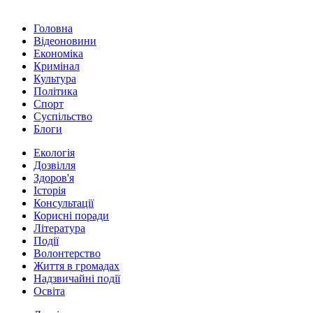
Головна
Відеоновини
Економіка
Кримінал
Культура
Політика
Спорт
Суспільство
Блоги
Екологія
Дозвілля
Здоров'я
Історія
Консультації
Корисні поради
Література
Події
Волонтерство
Життя в громадах
Надзвичайні події
Освіта