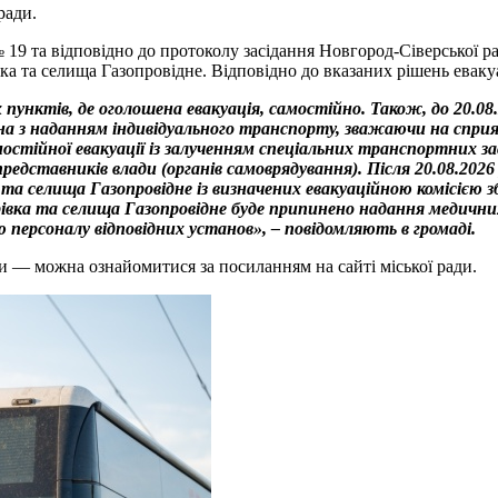
ради.
 19 та відповідно до протоколу засідання Новгород-Сіверської рай
а та селища Газопровідне. Відповідно до вказаних рішень евакуа
 пунктів, де оголошена евакуація, самостійно. Також, до 20.08
йна з наданням індивідуального транспорту, зважаючи на спри
стійної евакуації із залученням спеціальних транспортних за
редставників влади (органів самоврядування).
Після 20.08.2026
 та селища Газопровідне із визначених евакуаційною комісією з
рівка та селища Газопровідне буде припинено надання медичних,
ю персоналу відповідних установ», – повідомляють в громаді.
ти — можна ознайомитися за посиланням на сайті міської ради.