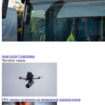
евакуація
Семенівка
Читайте також
FPV-дрони полюють на мешканців прикордоння