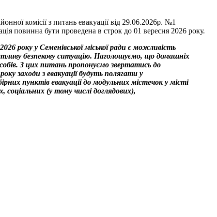
онної комісії з питань евакуації від 29.06.2026р. №1
ція повинна бути проведена в строк до 01 вересня 2026 року.
.2026 року у Семенівської міської ради є можливість
ятливу безпекову ситуацію. Наголошуємо, що домашніх
собів. З цих питань пропонуємо звертатись до
 року заходи з евакуації будуть полягати у
бірних пунктів евакуації до модульних містечок у місті
 соціальних (у тому числі доглядових),