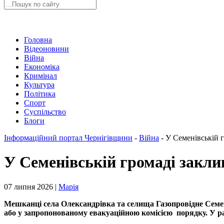
Головна
Відеоновини
Війна
Економіка
Кримінал
Культура
Політика
Спорт
Суспільство
Блоги
Інформаційний портал Чернігівщини
-
Війна
-
У Семенівській 
У Семенівській громаді закл
07 липня 2026 |
Марія
Мешканці села Олександрівка та селища Газопровідне Семен
або у запропонованому евакуаційною комісією порядку. У раз