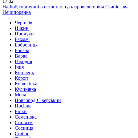
17:02
На Бобровиччині в останню путь провели воїна Станіслава
Нечипоренка
Чернігів
Ніжин
Прилуки
Бахмач
Бобровиця
Борзна
Варва
Городня
Ічня
Козелець
Короп
Корюківка
Куликівка
Мена
Новгород-Сіверський
Носівка
Ріпки
Семенівка
Сновськ
Сосниця
Срібне