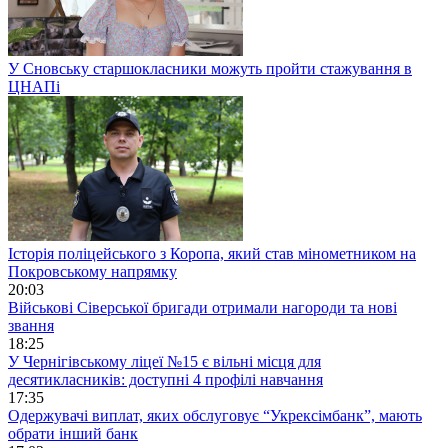
У Сновську старшокласники можуть пройти стажування в
ЦНАПі
Історія поліцейського з Коропа, який став мінометником на
Покровському напрямку
20:03
Військові Сіверської бригади отримали нагороди та нові
звання
18:25
У Чернігівському ліцеї №15 є вільні місця для
десятикласників: доступні 4 профілі навчання
17:35
Одержувачі виплат, яких обслуговує “Укрексімбанк”, мають
обрати інший банк