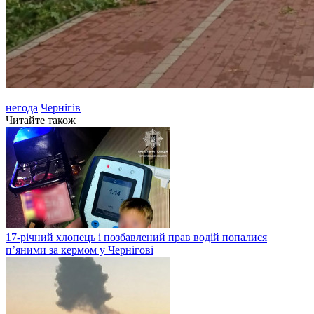
негода
Чернігів
Читайте також
17-річний хлопець і позбавлений прав водій попалися
п’яними за кермом у Чернігові