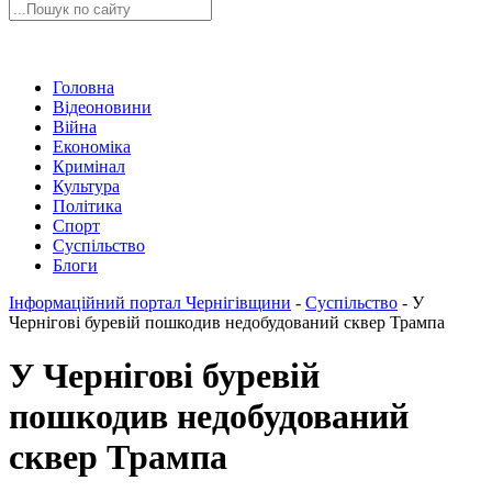
Головна
Відеоновини
Війна
Економіка
Кримінал
Культура
Політика
Спорт
Суспільство
Блоги
Інформаційний портал Чернігівщини
-
Суспільство
-
У
Чернігові буревій пошкодив недобудований сквер Трампа
У Чернігові буревій
пошкодив недобудований
сквер Трампа