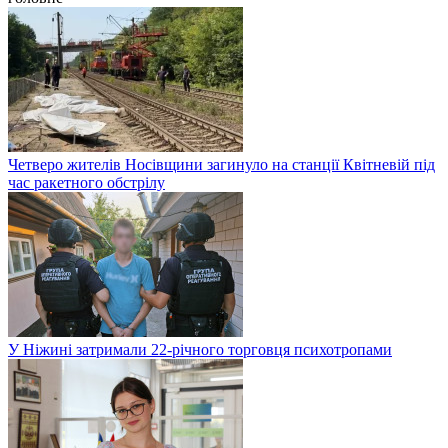
Четверо жителів Носівщини загинуло на станції Квітневій під
час ракетного обстрілу
У Ніжині затримали 22-річного торговця психотропами