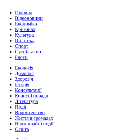
Головна
Відеоновини
Економіка
Кримінал
Культура
Політика
Спорт
Суспільство
Блоги
Екологія
Дозвілля
Здоров'я
Історія
Консультації
Корисні поради
Література
Події
Волонтерство
Життя в громадах
Надзвичайні події
Освіта