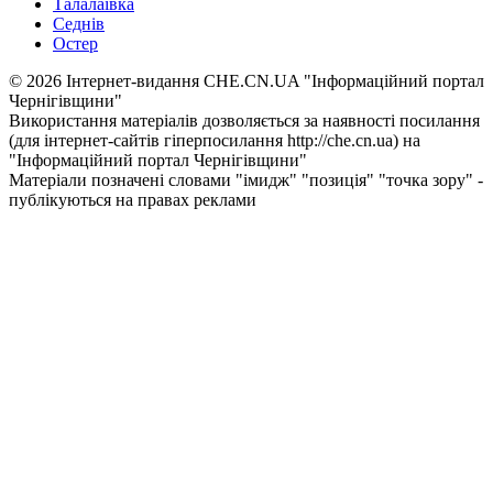
Талалаївка
Седнів
Остер
© 2026 Інтернет-видання CHE.CN.UA "Інформаційний портал
Чернiгiвщини"
Використання матеріалів дозволяється за наявності посилання
(для інтернет-сайтів гіперпосилання http://che.cn.ua) на
"Інформаційний портал Чернiгiвщини"
Матеріали позначені словами "імидж" "позиція" "точка зору" -
публікуються на правах реклами