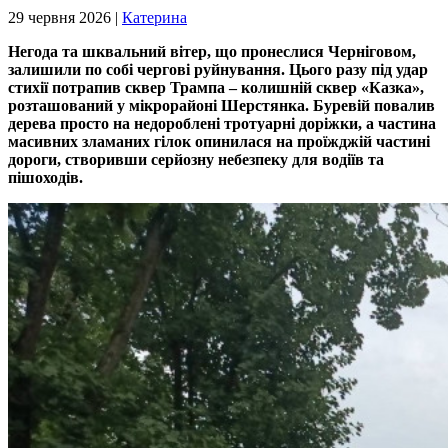
29 червня 2026 |
Катерина
Негода та шквальний вітер, що пронеслися Черніговом,
залишили по собі чергові руйнування. Цього разу під удар
стихії потрапив сквер Трампа – колишній сквер «Казка»,
розташований у мікрорайоні Шерстянка. Буревій повалив
дерева просто на недороблені тротуарні доріжки, а частина
масивних зламаних гілок опинилася на проїжджій частині
дороги, створивши серйозну небезпеку для водіїв та
пішоходів.