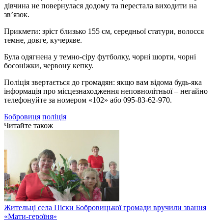
дівчина не повернулася додому та перестала виходити на
зв’язок.
Прикмети: зріст близько 155 см, середньої статури, волосся
темне, довге, кучеряве.
Була одягнена у темно-сіру футболку, чорні шорти, чорні
босоніжки, червону кепку.
Поліція звертається до громадян: якщо вам відома будь-яка
інформація про місцезнаходження неповнолітньої – негайно
телефонуйте за номером «102» або 095-83-62-970.
Бобровиця
поліція
Читайте також
Жительці села Піски Бобровицької громади вручили звання
«Мати-героїня»