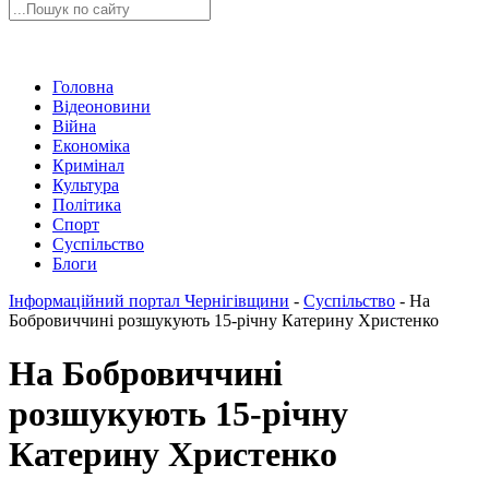
Головна
Відеоновини
Війна
Економіка
Кримінал
Культура
Політика
Спорт
Суспільство
Блоги
Інформаційний портал Чернігівщини
-
Суспільство
-
На
Бобровиччині розшукують 15-річну Катерину Христенко
На Бобровиччині
розшукують 15-річну
Катерину Христенко