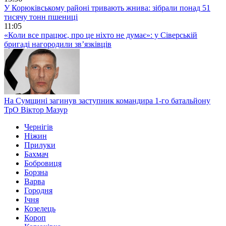
У Корюківському районі тривають жнива: зібрали понад 51
тисячу тонн пшениці
11:05
«Коли все працює, про це ніхто не думає»: у Сіверській
бригаді нагородили зв’язківців
На Сумщині загинув заступник командира 1-го батальйону
ТрО Віктор Мазур
Чернігів
Ніжин
Прилуки
Бахмач
Бобровиця
Борзна
Варва
Городня
Ічня
Козелець
Короп