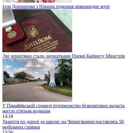
Ілля Дорошенко з Ніжина підкорив міжнародне журі
Дві чернігівки стали лауреатками Премії Кабінету Міністрів
У Парафіївській громаді підприємство безкоштовно надасть
житло п'ятьом родинам
14:18
Укриття по дорозі до школи: на Чернігівщині поставлять 50
мобільних сховищ
13:56