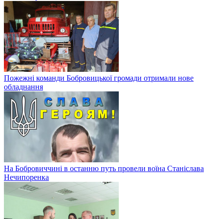
Пожежні команди Бобровицької громади отримали нове
обладнання
На Бобровиччині в останню путь провели воїна Станіслава
Нечипоренка