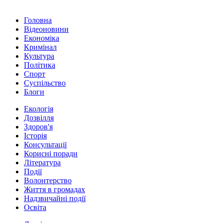
Головна
Відеоновини
Економіка
Кримінал
Культура
Політика
Спорт
Суспільство
Блоги
Екологія
Дозвілля
Здоров'я
Історія
Консультації
Корисні поради
Література
Події
Волонтерство
Життя в громадах
Надзвичайні події
Освіта