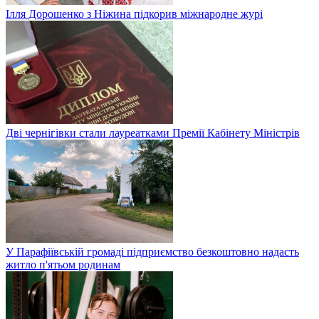
Ілля Дорошенко з Ніжина підкорив міжнародне журі
Дві чернігівки стали лауреатками Премії Кабінету Міністрів
У Парафіївській громаді підприємство безкоштовно надасть
житло п'ятьом родинам