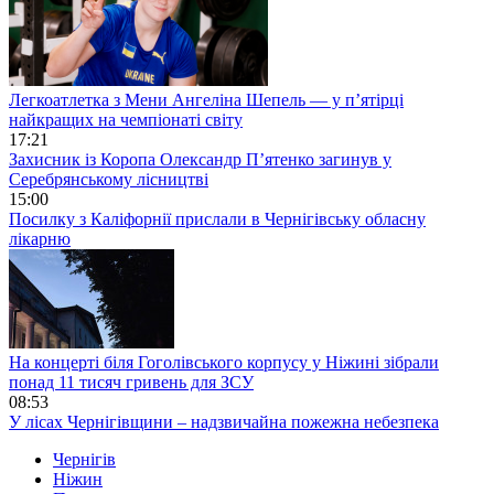
Легкоатлетка з Мени Ангеліна Шепель — у п’ятірці
найкращих на чемпіонаті світу
17:21
Захисник із Коропа Олександр П’ятенко загинув у
Серебрянському лісництві
15:00
Посилку з Каліфорнії прислали в Чернігівську обласну
лікарню
На концерті біля Гоголівського корпусу у Ніжині зібрали
понад 11 тисяч гривень для ЗСУ
08:53
У лісах Чернігівщини – надзвичайна пожежна небезпека
Чернігів
Ніжин