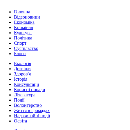
Головна
Відеоновини
Економіка
Кримінал
Культура
Політика
Спорт
Суспільство
Блоги
Екологія
Дозвілля
Здоров'я
Історія
Консультації
Корисні поради
Література
Події
Волонтерство
Життя в громадах
Надзвичайні події
Освіта