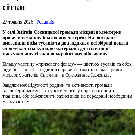
сітки
27 травня 2026 |
Редакція
У селі Змітнів Сосницької громади місцеві волонтерки
провели незвичну благодійну лотерею. На розіграш
виставили вісім гусаків та два індики, а всі зібрані кошти
спрямували на купівлю матеріалів для плетіння
маскувальних сіток для українських військових.
Більшу частину «призового фонду» — шістьох гусаків та обох
індиків — для благодійної справи безплатно надала родина
місцевих жителів Світлани та Олександра Ісаченків.
Завдяки небайдужості родини та активності громади
волонтери зможуть закупити чергову партію основи та
тканини, аби забезпечити захисників на передовій необхідним
маскуванням.