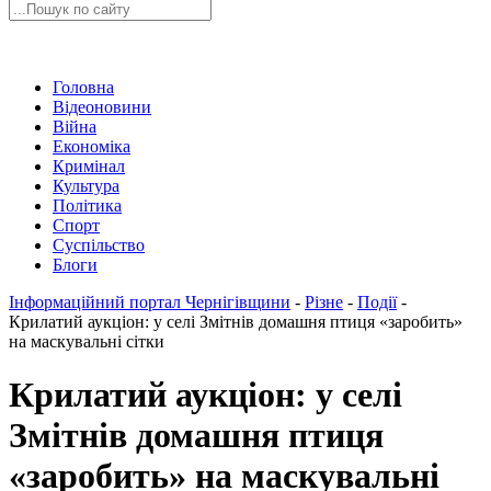
Головна
Відеоновини
Війна
Економіка
Кримінал
Культура
Політика
Спорт
Суспільство
Блоги
Інформаційний портал Чернігівщини
-
Різне
-
Події
-
Крилатий аукціон: у селі Змітнів домашня птиця «заробить»
на маскувальні сітки
Крилатий аукціон: у селі
Змітнів домашня птиця
«заробить» на маскувальні