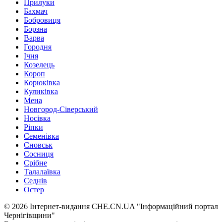
Прилуки
Бахмач
Бобровиця
Борзна
Варва
Городня
Ічня
Козелець
Короп
Корюківка
Куликівка
Мена
Новгород-Сіверський
Носівка
Ріпки
Семенівка
Сновськ
Сосниця
Срібне
Талалаївка
Седнів
Остер
© 2026 Інтернет-видання CHE.CN.UA "Інформаційний портал
Чернiгiвщини"