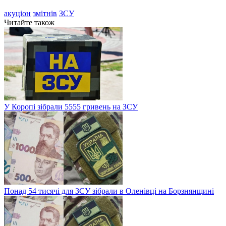
акуціон
змітнів
ЗСУ
Читайте також
У Коропі зібрали 5555 гривень на ЗСУ
Понад 54 тисячі для ЗСУ зібрали в Оленівці на Борзнянщині