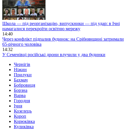
Школа — під реорганізацію, випускники — під удар: в Ічні
намагалися перекроїти освітню мережу
14:40
Через конфлікт підпалив будинок: на Срібнянщині затримали
65-річного чоловіка
14:32
У Семенівці російські дрони влучили у два будинки
Чернігів
Ніжин
Прилуки
Бахмач
Бобровиця
Борзна
Варва
Городня
Ічня
Козелець
Короп
Корюківка
Куликівка