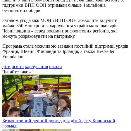
підтримки ВПП ООН отримали більше 4 мільйонів
безоплатних обідів.
Загалом угода між МОН і ВПП ООН дозволить залучити
майже 350 млн грн для харчування українських школярів.
Чернігівщина – серед восьми прифронтових регіонів, які
можуть розраховувати на підтримку.
Програма стала можливою завдяки постійній підтримці урядів
Франції, Швеції, Фінляндії та Ірландії, а також Bestseller
Foundation.
діти
освіта
харчування
школи
Читайте також
Безкоштовний денний догляд для дітей діє у Коропській
громаді