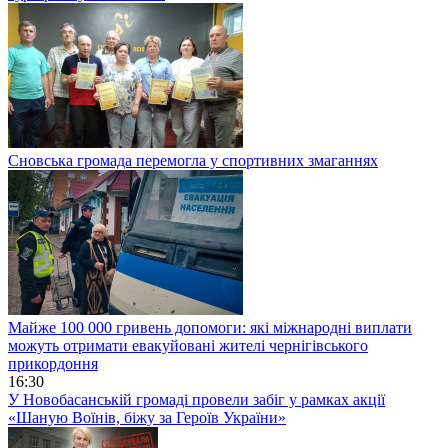
Сновська громада перемогла у спортивних змаганнях
Майже 100 000 гривень допомоги: які міжнародні виплати
можуть отримати евакуйовані жителі чернігівського
прикордоння
16:30
У Новобасанській громаді провели забіг у рамках акції
«Шаную Воїнів, біжу за Героїв України»