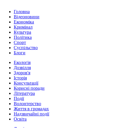
Головна
Відеоновини
Економіка
Кримінал
Культура
Політика
Спорт
Суспільство
Блоги
Екологія
Дозвілля
Здоров'я
Історія
Консультації
Корисні поради
Література
Події
Волонтерство
Життя в громадах
Надзвичайні події
Освіта