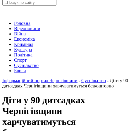
Головна
Відеоновини
Війна
Економіка
Кримінал
Культура
Політика
Спорт
Суспільство
Блоги
Інформаційний портал Чернігівщини
-
Суспільство
-
Діти у 90
дитсадках Чернігівщини харчуватимуться безкоштовно
Діти у 90 дитсадках
Чернігівщини
харчуватимуться