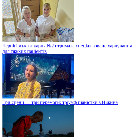
Чернігівська лікарня №2 отримала спеціалізоване харчування
для тяжких пацієнтів
Три сцени — три перемоги: тріумф піаністки з Ніжина