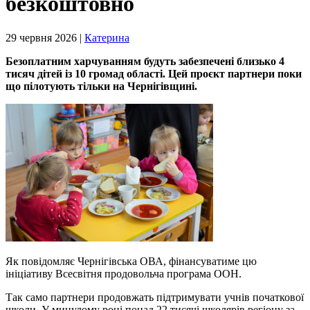
безкоштовно
29 червня 2026 |
Катерина
Безоплатним харчуванням будуть забезпечені близько 4
тисяч дітей із 10 громад області. Цей проєкт партнери поки
що пілотують тільки на Чернігівщині.
Як повідомляє Чернігівська ОВА, фінансуватиме цю
ініціативу Всесвітня продовольча програма ООН.
Так само партнери продовжать підтримувати учнів початкової
школи. У минулому році понад 22 тисячі школярів регіону за