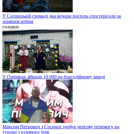
У Сосницькій громаді два вечори поспіль спостерігали за
зоряним небом
головне
У Озерянах зібрали 10 000 на благодійному заході
Максим Петрович з Сосниці здобув чергову перемогу на
турнірі з кулачних боїв