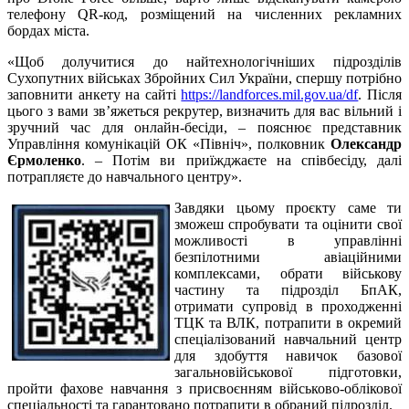
телефону QR-код, розміщений на численних рекламних
бордах міста.
«Щоб долучитися до найтехнологічніших підрозділів
Сухопутних військах Збройних Сил України, спершу потрібно
заповнити анкету на сайті
https://landforces.mil.gov.ua/df
. Після
цього з вами зв’яжеться рекрутер, визначить для вас вільний і
зручний час для онлайн-бесіди, – пояснює представник
Управління комунікацій ОК «Північ», полковник
Олександр
Єрмоленко
. – Потім ви приїжджаєте на співбесіду, далі
потрапляєте до навчального центру».
Завдяки цьому проєкту саме ти
зможеш спробувати та оцінити свої
можливості в управлінні
безпілотними авіаційними
комплексами, обрати військову
частину та підрозділ БпАК,
отримати супровід в проходженні
ТЦК та ВЛК, потрапити в окремий
спеціалізований навчальний центр
для здобуття навичок базової
загальновійськової підготовки,
пройти фахове навчання з присвоєнням військово-облікової
спеціальності та гарантовано потрапити в обраний підрозділ.