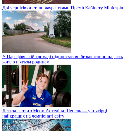
Дві чернігівки стали лауреатками Премії Кабінету Міністрів
У Парафіївській громаді підприємство безкоштовно надасть
житло п'ятьом родинам
Легкоатлетка з Мени Ангеліна Шепель — у п’ятірці
найкращих на чемпіонаті світу