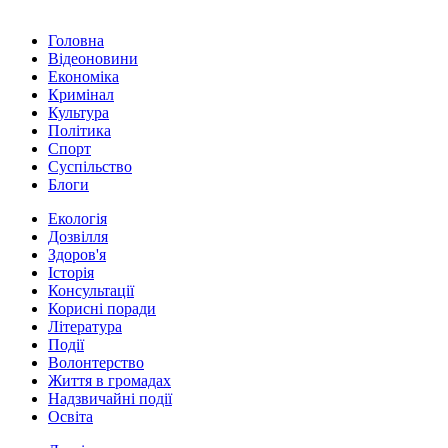
Головна
Відеоновини
Економіка
Кримінал
Культура
Політика
Спорт
Суспільство
Блоги
Екологія
Дозвілля
Здоров'я
Історія
Консультації
Корисні поради
Література
Події
Волонтерство
Життя в громадах
Надзвичайні події
Освіта