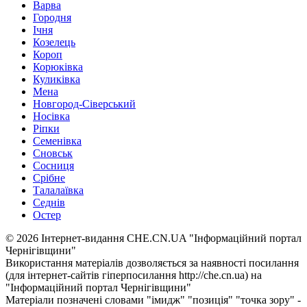
Варва
Городня
Ічня
Козелець
Короп
Корюківка
Куликівка
Мена
Новгород-Сіверський
Носівка
Ріпки
Семенівка
Сновськ
Сосниця
Срібне
Талалаївка
Седнів
Остер
© 2026 Інтернет-видання CHE.CN.UA "Інформаційний портал
Чернiгiвщини"
Використання матеріалів дозволяється за наявності посилання
(для інтернет-сайтів гіперпосилання http://che.cn.ua) на
"Інформаційний портал Чернiгiвщини"
Матеріали позначені словами "імидж" "позиція" "точка зору" -