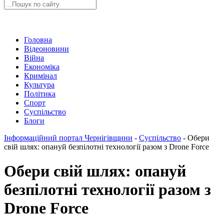
Головна
Відеоновини
Війна
Економіка
Кримінал
Культура
Політика
Спорт
Суспільство
Блоги
Інформаційний портал Чернігівщини
-
Суспільство
-
Обери
свій шлях: опануй безпілотні технології разом з Drone Force
Обери свій шлях: опануй
безпілотні технології разом з
Drone Force