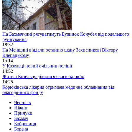
На Бахмаччині рятуватимуть Будинок Кочубея від подальшого
руйнування
18:32
На Менщині віддали останню шану Захисникові Віктору
Клепацькому
15:14
У Козельці новий очільник поліції
14:52
Жителі Козельця ділилися своєю кров’ю
14:25
Корюківська лікарня отримала медичне обладнання від
благодійного фонду
Чернігів
Ніжин
Прилуки
Бахмач
Бобровиця
Борзна