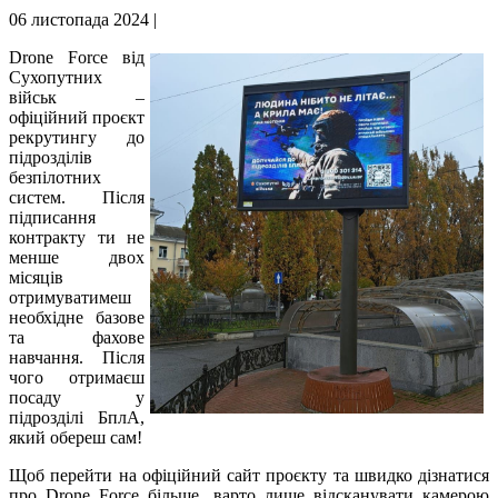
06 листопада 2024 |
Drone Force від
Сухопутних
військ –
офіційний проєкт
рекрутингу до
підрозділів
безпілотних
систем. Після
підписання
контракту ти не
менше двох
місяців
отримуватимеш
необхідне базове
та фахове
навчання. Після
чого отримаєш
посаду у
підрозділі БплА,
який обереш сам!
Щоб перейти на офіційний сайт проєкту та швидко дізнатися
про Drone Force більше, варто лише відсканувати камерою