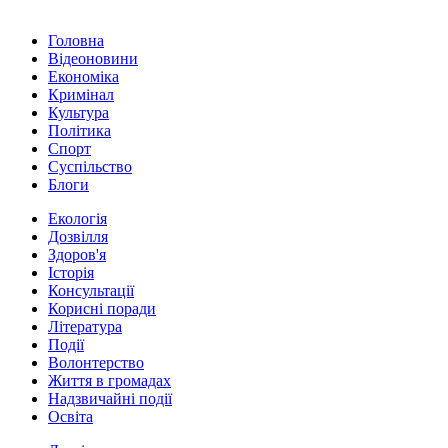
Головна
Відеоновини
Економіка
Кримінал
Культура
Політика
Спорт
Суспільство
Блоги
Екологія
Дозвілля
Здоров'я
Історія
Консультації
Корисні поради
Література
Події
Волонтерство
Життя в громадах
Надзвичайні події
Освіта