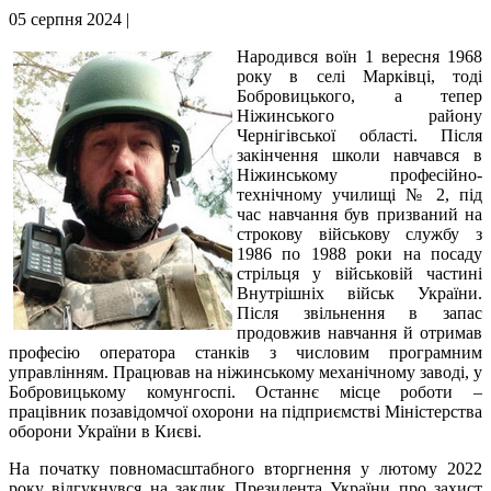
05 серпня 2024 |
Народився воїн 1 вересня 1968
року в селі Марківці, тоді
Бобровицького, а тепер
Ніжинського району
Чернігівської області. Після
закінчення школи навчався в
Ніжинському професійно-
технічному училищі № 2, під
час навчання був призваний на
строкову військову службу з
1986 по 1988 роки на посаду
стрільця у військовій частині
Внутрішніх військ України.
Після звільнення в запас
продовжив навчання й отримав
професію оператора станків з числовим програмним
управлінням. Працював на ніжинському механічному заводі, у
Бобровицькому комунгоспі. Останнє місце роботи –
працівник позавідомчої охорони на підприємстві Міністерства
оборони України в Києві.
На початку повномасштабного вторгнення у лютому 2022
року відгукнувся на заклик Президента України про захист