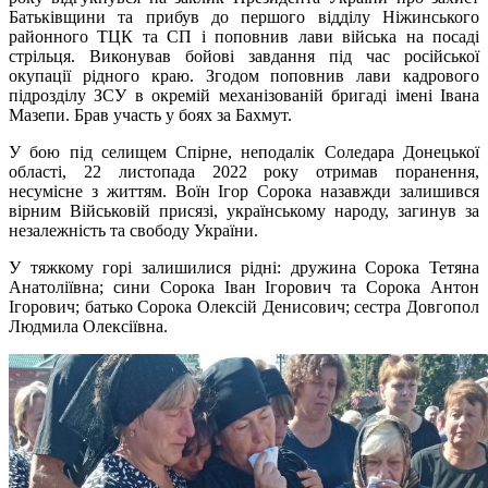
Батьківщини та прибув до першого відділу Ніжинського
районного ТЦК та СП і поповнив лави війська на посаді
стрільця. Виконував бойові завдання під час російської
окупації рідного краю. Згодом поповнив лави кадрового
підрозділу ЗСУ в окремій механізованій бригаді імені Івана
Мазепи. Брав участь у боях за Бахмут.
У бою під селищем Спірне, неподалік Соледара Донецької
області, 22 листопада 2022 року отримав поранення,
несумісне з життям. Воїн Ігор Сорока назавжди залишився
вірним Військовій присязі, українському народу, загинув за
незалежність та свободу України.
У тяжкому горі залишилися рідні: дружина Сорока Тетяна
Анатоліївна; сини Сорока Іван Ігорович та Сорока Антон
Ігорович; батько Сорока Олексій Денисович; сестра Довгопол
Людмила Олексіївна.