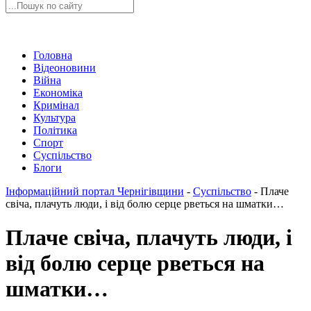
Головна
Відеоновини
Війна
Економіка
Кримінал
Культура
Політика
Спорт
Суспільство
Блоги
Інформаційний портал Чернігівщини
-
Суспільство
-
Плаче
свіча, плачуть люди, і від болю серце рветься на шматки…
Плаче свіча, плачуть люди, і
від болю серце рветься на
шматки…