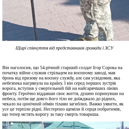
Щирі співчуття від представників громади і ЗСУ
Він наголосив, що 54-річний старший солдат Ігор Сорока на
початку війни служив стрільцем на воєнному заводі, мав
бронь від призову на воєнну службу, але сам усвідомив, яка
небезпека нагрянула на країну. І він серед перших зустрів
ворога, вступив у смертельний бій на найгарячіших лініях
фронту. Героїчно віддавши своє життя, душею поринувши на
небеса, потім ще довго його тіло не доїжджало до рідних,
чекало на цинічний обмін тілами загиблих. Важко уявити, як
усе це терпіли рідні. Нестерпно щеміли й серця побратимів,
що тепер мстять ворогу за таку смерть товариша.