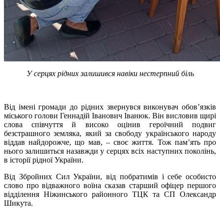
У серцях рідних залишився навіки нестерпний біль
Від імені громади до рідних звернувся виконувач обов’язків
міського голови Геннадій Іванович Іванюк. Він висловив щирі
слова співчуття й високо оцінив героїчний подвиг
безстрашного земляка, який за свободу українського народу
віддав найдорожче, що мав, – своє життя. Тож пам’ять про
нього залишиться назавжди у серцях всіх наступних поколінь,
в історії рідної України.
Від Збройних Сил України, від побратимів і себе особисто
слово про відважного воїна сказав старший офіцер першого
відділення Ніжинського районного ТЦК та СП Олександр
Шикута.