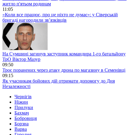
житло п'ятьом родинам
11:05
«Коли все працює, про це ніхто не думає»: у Сіверській
бригаді нагородили зв’язківців
На Сумщині загинув заступник командира 1-го батальйону
ТрО Віктор Мазур
09:50
Троє поранених через атаку дрона по магазину в Семенівці
09:15
Як учасникам бойових дій отримати допомогу до Дня
Незалежності
Чернігів
Ніжин
Прилуки
Бахмач
Бобровиця
Борзна
Варва
Городня