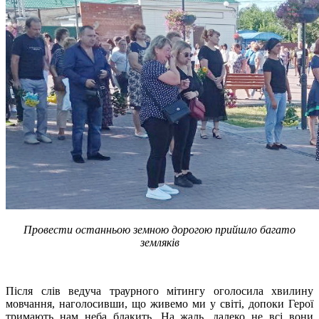
Провести останньою земною дорогою прийшло багато
земляків
Після слів ведуча траурного мітингу оголосила хвилину
мовчання, наголосивши, що живемо ми у світі, допоки Герої
тримають нам неба блакить. На жаль, далеко не всі вони