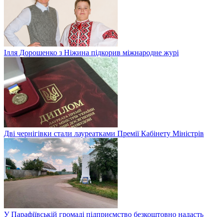
Ілля Дорошенко з Ніжина підкорив міжнародне журі
Дві чернігівки стали лауреатками Премії Кабінету Міністрів
У Парафіївській громаді підприємство безкоштовно надасть