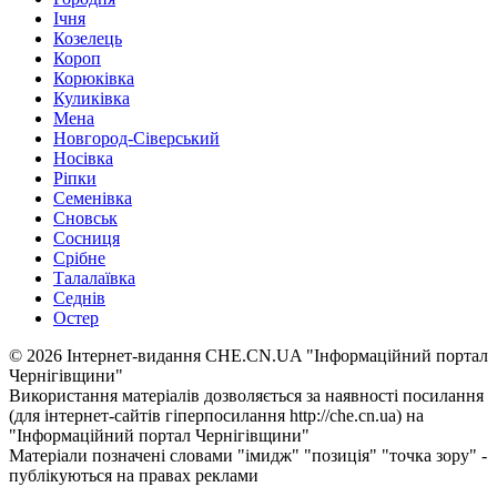
Ічня
Козелець
Короп
Корюківка
Куликівка
Мена
Новгород-Сіверський
Носівка
Ріпки
Семенівка
Сновськ
Сосниця
Срібне
Талалаївка
Седнів
Остер
© 2026 Інтернет-видання CHE.CN.UA "Інформаційний портал
Чернiгiвщини"
Використання матеріалів дозволяється за наявності посилання
(для інтернет-сайтів гіперпосилання http://che.cn.ua) на
"Інформаційний портал Чернiгiвщини"
Матеріали позначені словами "імидж" "позиція" "точка зору" -
публікуються на правах реклами