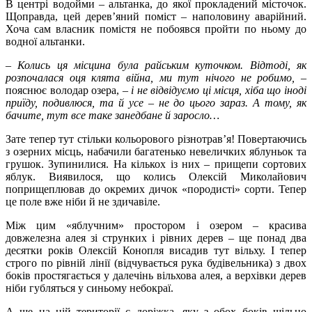
В центрі водойми – альтанка, до якої прокладений місточок.
Щоправда, цей дерев’яний поміст – наполовину аварійний.
Хоча сам власник помістя не побоявся пройти по ньому до
водної альтанки.
–
Колись ця місцина була райським куточком. Відтоді, як
розпочалася оця клята війна, ми тут нічого не робимо,
–
пояснює володар озера,
–
і не відвідуємо ці місця, хіба що іноді
приїду, подивлюся, та й усе
–
не до цього зараз. А тому, як
бачите, тут все таке занедбане й заросло…
Зате тепер тут стільки кольорового різнотрав’я! Повертаючись
з озерних місць, набачили багатенько невеличких яблуньок та
грушок. Зупинилися. На кількох із них – прищепи сортових
яблук. Виявилося, що колись Олексій Миколайович
поприщеплював до окремих дичок «породисті» сорти. Тепер
це поле вже ніби й не здичавіле.
Між цим «яблучним» простором і озером – красива
довжелезна алея зі струнких і рівних дерев – ще понад два
десятки років Олексій Конопля висадив тут вільху. І тепер
строго по рівній лінії (відчувається рука будівельника) з двох
боків простягається у далечінь вільхова алея, а верхівки дерев
ніби губляться у синьому небокраї.
А ще на цій території є доріжка, яку з обох боків щільно