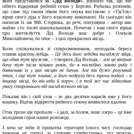
який представився як
«Дід Володя»
. Вийшло так, що він
нібито відкривав рибний сезон у Березні. Рибалка розповів,
що саме під таким ніком його онука виставляє у «ТікТок»
вірші свого діда у його власному виконанні. На сьогодні він
написав їх аж 988. Сторінка, до речі, популярна – автор має
майже сто тисяч шанувальників. Почитав і нам свого вірша
про життя-буття. Дід Володя знає добре і Олексія
Миколайовича, бо обоє – з цих прекрасних місць.
Коли спілкувалися зі співрозмовником, неподалік берега
плавав красень-лебідь.
–
Це десь його лебідка висиджує яйця,
що один тут кружляє,
–
говорить Дід Володя, –
але це вперше
бачу тут після кількох років, бо я постійно ловлю рибу і
давненько їх у цих місцях не бачив. Але він дуже розумний
птах, і оце тут плаває, а його подруга десь трохи подалі
–
в
іншому місці, бо він ніби й поруч, і в той же час відволікає
увагу стороннього від насидженого місця.
Показав він і свій улов – зо два десятки карасів вже у його
кошику. Відтак відкриття рибного сезону виявилося вдалим.
Отак трохи ще проїхали – і далі, за полем, інше озеро – це вже
володіння героя нашої розповіді.
І хоча це ніби й приватна територія (свого часу господар
викопав це озеро), за словами співбесідника, тут можуть