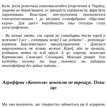
Коли росія розпочала повномасштабне вторгнення в Україну,
зокрема на Чернігівщину, то діяльність підприємств, фірм була
паралізована. Внаслідок знеструмлення припинилося
електропостачання і до місцевої птахофабрики «Щасливе
курча». Для цього виробництва така ситуація стала
катастрофічною.
–
Ви тільки уявіть: сім сараїв по сімнадцять тисяч курей в
кожному! І все
–
електрики нема! І що робити?
– розповідає
керівник Березнянського заводоуправління.
–
Довелося
викручуватися, як тільки можна. Курей, аби не пропали,
роздавали людям по всій окрузі. А це, зокрема, жителям
Корюківської, Сновської, Сосницької, Менської громад. Усю
необхідну техніку та іншу допомогу ми надавали
птахофабриці без зайвих питань…
Агрофірма «Конопля» коноплю не вирощує. Поки
що
Ми вже вказували, що товариство займається ще й аграрною