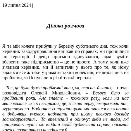
19 липня 2024 |
Ділова розмова
Я та мій колега прибули у Березну суботнього дня, тож коли
керівник заводоуправління від’їхав по справах, ми пройшлися
по території. І дещо приємно здивувалися, адже зуміти
зберегти таке підприємство – це не просто. А тому, коли вже
з’явився керівник, ми й запитали у нього про те, як йому
вдалося все ж таки утримати такий колектив, не дивлячись на
проблеми, які існували в різні тяжкі періоди.
–
Так, це були дуже проблемні часи, як, власне, й зараз,
– почав
розповідати Олексій Миколайович. –
Всього було за
пройдешні роки. Але знаєте
–
кожного разу, коли на нас
звалювалися якісь негаразди, це, в свою чергу, зміцнювало нас,
згуртовувало. Водночас із труднощами ми вчилися виживати
в будь-яких умовах, набувати при цьому певного досвіду
господарювання… Та впевнений в одному: якби не люди, які
працюють тут і які віддані своїй будівельній справі, досягти
чогось позитивного не вдалося б.