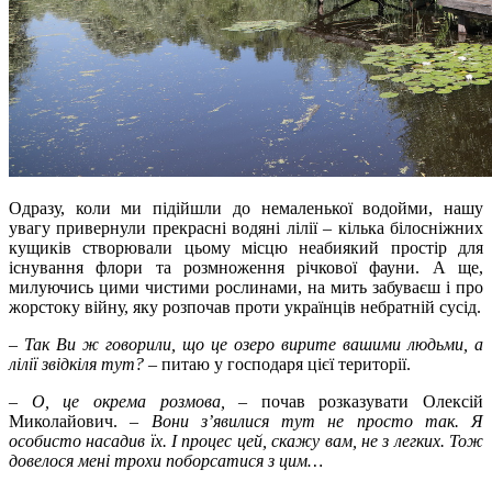
Одразу, коли ми підійшли до немаленької водойми, нашу
увагу привернули прекрасні водяні лілії – кілька білосніжних
кущиків створювали цьому місцю неабиякий простір для
існування флори та розмноження річкової фауни. А ще,
милуючись цими чистими рослинами, на мить забуваєш і про
жорстоку війну, яку розпочав проти українців небратній сусід.
–
Так Ви ж говорили, що це озеро вирите вашими людьми, а
лілії звідкіля тут?
– питаю у господаря цієї території.
–
О, це окрема розмова,
–
почав розказувати Олексій
Миколайович. –
Вони з’явилися тут не просто так. Я
особисто насадив їх. І процес цей, скажу вам, не з легких. Тож
довелося мені трохи поборсатися з цим…