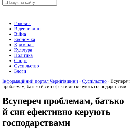
Головна
Відеоновини
Війна
Економіка
Кримінал
Культура
Політика
Спорт
Суспільство
Блоги
Інформаційний портал Чернігівщини
-
Суспільство
-
Всупереч
проблемам, батько й син ефективно керують господарствами
Всупереч проблемам, батько
й син ефективно керують
господарствами