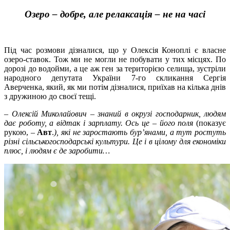
Озеро
–
добре, але релаксація
–
не на часі
Під час розмови дізналися, що у Олексія Коноплі є власне
озеро-ставок. Тож ми не могли не побувати у тих місцях. По
дорозі до водойми, а це аж ген за територією селища, зустріли
народного депутата України 7-го скликання Сергія
Аверченка, який, як ми потім дізналися, приїхав на кілька днів
з дружиною до своєї тещі.
–
Олексій Миколайович
–
знаний в окрузі господарник, людям
дає роботу, а відтак і зарплату. Ось це
–
його поля
(показує
рукою, –
Авт
.
), які не заростають бур’янами, а тут ростуть
різні сільськогосподарські культури. Це і в цілому для економіки
плюс, і людям є де заробити…