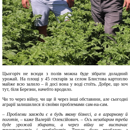
Цьогоріч не всюди з полів можна буде зібрати доладний
урожай. На площі у 45 гектарів за селом Блистова картоплю
майже всю залило – й досі вона у воді стоїть. Добре, що хоч
тут, біля Березни, начебто вродило.
Чи то через війну, чи ще й через інші обставини, але сьогодні
аграрії залишилися зі своїми проблемами сам-на-сам.
–
Проблеми завжди є в будь якому бізнесі, а в аграрному й
поготів,
– каже Валерій Олексійович.
–
Ось незабаром треба
буде урожай збирати, а через війну не вистачає
трактористів і комбайнерів. Також були проблеми з