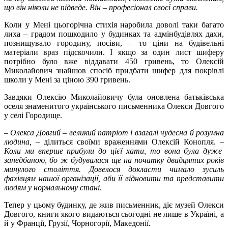
що він ніколи не підведе. Він
–
професіонал своєї справи.
Коли у Мені цьогорічна стихія наробила доволі таки багато
лиха – градом пошкодило у будинках та адмінбудівлях дахи,
познищувало городину, посіви, – то ціни на будівельні
матеріали враз підскочили. І якщо за один лист шиферу
потрібно було вже віддавати 450 гривень, то Олексій
Миколайович знайшов спосіб придбати шифер для покрівлі
школи у Мені за ціною 390 гривень.
Завдяки Олексію Миколайовичу була оновлена батьківська
оселя знаменитого українського письменника Олекси Довгого
у селі Городище.
–
Олекса Довгий
–
великий патріот і взагалі чудесна й розумна
людина,
– ділиться своїми враженнями Олексій Конопля.
–
Коли ми вперше прибули до цієї хати, то вона була дуже
занедбаною, бо ж будувалася ще на початку двадцятих років
минулого століття. Довелося докласти чимало зусиль
фахівцям нашої організації, аби її відновити та представити
людям у нормальному стані
.
Тепер у цьому будинку, де жив письменник, діє музей Олекси
Довгого, книги якого видаються сьогодні не лише в Україні, а
й у Франції, Грузії, Чорногорії, Македонії.