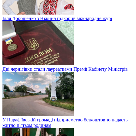
Ілля Дорошенко з Ніжина підкорив міжнародне журі
Дві чернігівки стали лауреатками Премії Кабінету Міністрів
У Парафіївській громаді підприємство безкоштовно надасть
житло п'ятьом родинам