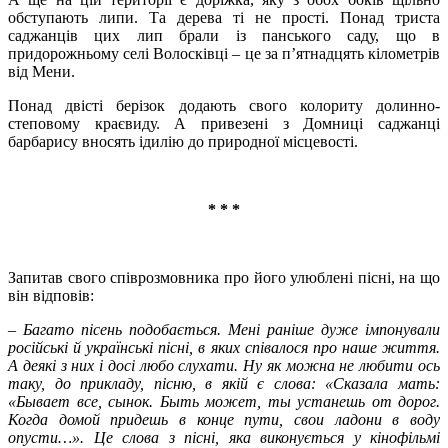
обступають липи. Та дерева ті не прості. Понад триста
саджанців цих лип брали із панського саду, що в
придорожньому селі Волосківці – це за п’ятнадцять кілометрів
від Мени.
Понад двісті берізок додають свого колориту долинно-
степовому краєвиду. А привезені з Домниці саджанці
барбарису вносять ідилію до природної місцевості.
* * *
Запитав свого співрозмовника про його улюблені пісні, на що
він відповів:
–
Багато пісень подобається. Мені раніше дуже імпонували
російські й українські пісні, в яких співалося про наше життя.
А деякі з них і досі любо слухати. Ну як можна не любити ось
таку, до прикладу, пісню, в якій є слова: «Сказала мать:
«Б
ы
вает все
, сынок. Быть может, ты устанешь от дорог.
Когда домой придешь в конце пути, свои ладони в воду
опусти…». Це слова з пісні, яка виконується у кінофільмі