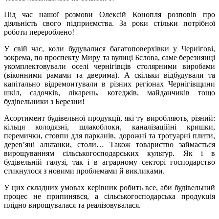
Під час нашої розмови Олексій Конопля розповів про
діяльність свого підприємства. За роки стільки потрібної
роботи перероблено!
У свій час, коли будувалися багатоповерхівки у Чернігові,
зокрема, по проспекту Миру та вулиці Бєлова, саме березнянці
укомплектовували оселі чернігівців столярними виробами
(віконними рамами та дверима). А скільки відбудували та
капітально відремонтували в різних регіонах Чернігівщини
шкіл, садочків, лікарень, котеджів, майданчиків тощо
будівельники з Березни!
Асортимент будівельної продукції, які ту виробляють, різний:
кільця колодязні, шлакоблоки, каналізаційні кришки,
перемички, стовпи для парканів, дорожні та тротуарні плити,
дерев’яні альтанки, столи… Також товариство займається
вирощуванням сільськогосподарських культур. Як і в
будівельній галузі, так і в аграрному секторі господарство
стикнулося з новими проблемами й викликами.
У цих складних умовах керівник робить все, аби будівельний
процес не припинявся, а сільськогосподарська продукція
плідно вирощувалася та реалізовувалася.