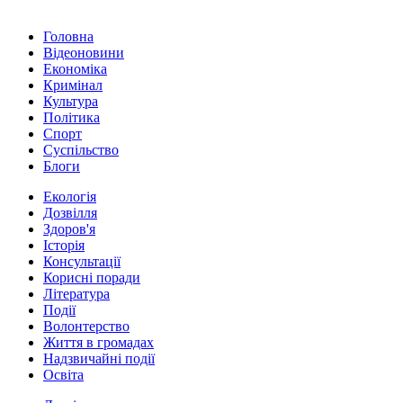
Головна
Відеоновини
Економіка
Кримінал
Культура
Політика
Спорт
Суспільство
Блоги
Екологія
Дозвілля
Здоров'я
Історія
Консультації
Корисні поради
Література
Події
Волонтерство
Життя в громадах
Надзвичайні події
Освіта