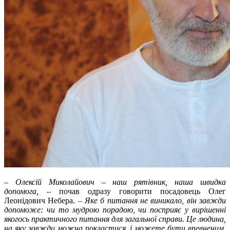
–
Олексій Миколайович
–
наш рятівник,
наша швидка
допомога,
– почав одразу говорити посадовець Олег
Леонідович Небера. –
Яке б питання не виникало, він завжди
допоможе: чи то мудрою порадою, чи посприяє у вирішенні
якогось практичного питання для загальної справи. Це людина,
на яку завжди можна покластися, і можете бути впевненим,