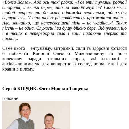
«Волга-Волга». Або ось такі рядки: «Где эти туманы родной
стороны, и ветки берез, что на заводи гнутся? Сюда мы с
тобой непременно должны однажды вернуться, однажды
вернуться». У тих піснях розповідається про життя наше…
Але, звичайно, що неперевершені пісні
–
це українські. Таких
пісень
–
не одна. Слухаєш і за душу дійсно бере. Відчуваєш, що
і в піснях є непереборна сила і вони надають енергію та
наснагу.
Саме цього – ентузіазму, витримки, сили та здоров’я хотілося
б побажати Коноплі Олексію Миколайовичу та його
колективу заради загальних справ, які сьогодні є
архіважливими як для конкретного господарства, так і для
країни в цілому.
Сергій КОРДИК. Фото Миколи Тищенка
головне