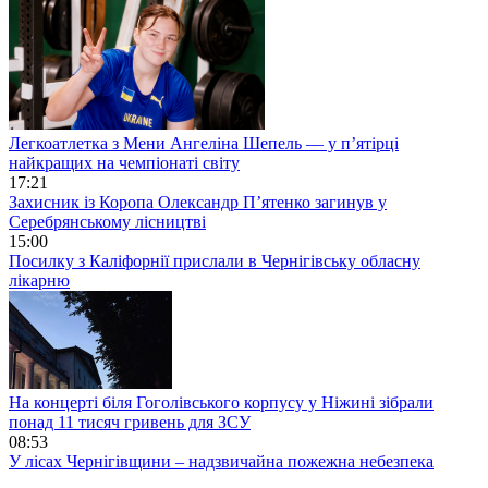
Легкоатлетка з Мени Ангеліна Шепель — у п’ятірці
найкращих на чемпіонаті світу
17:21
Захисник із Коропа Олександр П’ятенко загинув у
Серебрянському лісництві
15:00
Посилку з Каліфорнії прислали в Чернігівську обласну
лікарню
На концерті біля Гоголівського корпусу у Ніжині зібрали
понад 11 тисяч гривень для ЗСУ
08:53
У лісах Чернігівщини – надзвичайна пожежна небезпека