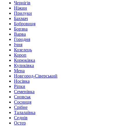
Чернігів
Ніжин
Прилуки
Бахмач
Бобровиця
Борзна
Варва
Городня
Ічня
Козелець
Короп
Корюківка
Куликівка
Мена
Новгород-Сіверський
Носівка
Ріпки
Семенівка
Сновськ
Сосниця
Срібне
Талалаївка
Седнів
Остер