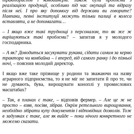
реалізацією продукції, особливо під час окупації та відразу
після неї. І про яку допомогу від держави ви говорите?
Навпаки, певні інституції можуть тільки палиці в колеса
вставляти, а не допомагати…
–
І якщо вже такі труднощі з персоналом, то як же ж
вирішуються такі проблеми?
– запитав я у молодого
господарника.
–
А як? Доводиться засукувати рукава, сідати самим за кермо
трактора чи комбайна – і вперед, від самого ранку і до пізньої
ночі,
– пояснив молодий директор.
І якщо вже таке прізвище у родини та зважаючи на назву
аграрного підприємства, то я не міг не запитати й про те, чи
не думають, бува, вирощувати коноплі у промислових
масштабах?
–
Так, в планах є таке,
– відповів фермер.
–
Але це ж не
просто
–
взяв, посіяв, зібрав. Окрім ретельного вирощування,
необхідно зібрати купу документів і відповідних дозволів. Тож
в задумках є таке, але як вийде
–
поки нічого конкретного не
можемо сказати.