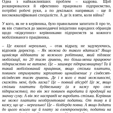
Одна з найважливіших проблем – кадрова. Щоб
розширювалося й ефективно працювало підприємство,
потрібні робочі руки, а по декількох напрямках – ще й
висококваліфіковані спеціалісти. А де їх взяти, коли війна?
У кого, як не в керівника, було правильним запитати й про те,
як він ставиться до законодавчої ініціативи народних обранців
щодо «відкупних» керівниками підприємств за кожного
мобілізованого працівника.
–
Це взагалі нереально,
– отак відразу, не задумуючись,
відповів директор. –
Як можна до такого вдатися? Якщо
щомісяця віддавати за кожного робітника, який підлягає
мобілізації, по 20 тисяч гривень, то більш-менш працююче
підприємство не витягне. Це
–
зашморг підприємництву! Та й
такий мобілізований працівник, якщо стільки платити,
повинен отримувати зарплатню щонайменше у сімдесят-
вісімдесят тисяч гривень. Де і в кого є такі можливості,
скажіть мені, будь ласка? Це
–
повний абсурд! Це ж, якщо
стільки платити будівельнику (а я кажу про своє
підприємство), то він же повинен виробити й продукції на
значну суму. А він же насправді не виробить стільки. Керівник
не може платити необґрунтовані податки. От тому я й
кажу, що це
–
нереально! Це
–
біліберда повна. А якщо додати
до цього всього ще й плату за електроенергію, податки на