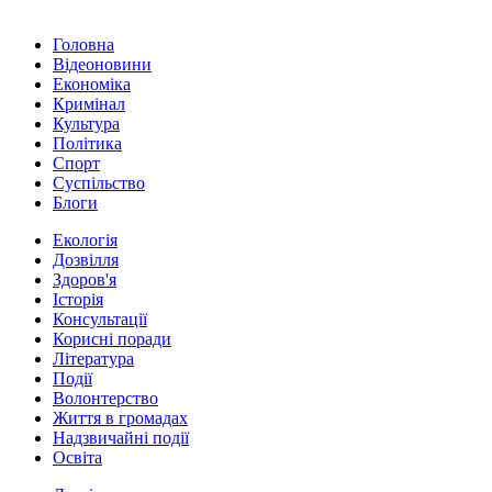
Головна
Відеоновини
Економіка
Кримінал
Культура
Політика
Спорт
Суспільство
Блоги
Екологія
Дозвілля
Здоров'я
Історія
Консультації
Корисні поради
Література
Події
Волонтерство
Життя в громадах
Надзвичайні події
Освіта