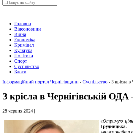
Головна
Відеоновини
Війна
Економіка
Кримінал
Культура
Політика
Спорт
Суспільство
Блоги
Інформаційний портал Чернігівщини
-
Суспільство
-
З крісла в
З крісла в Чернігівській ОДА 
28 червня 2024 |
«Отримую цінні
Грудницька
.
– 
зможу знайти ві