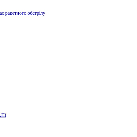
ас ракетного обстрілу
АПі