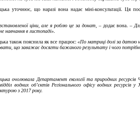
цька уточнює, що наразі вона надає міні-консультації. Ця п
встановленої ціни, але я роблю це за донат, –
додає вона.
– Дл
е навчання в листопаді».
цька також пояснила як все працює:
«По матриці долі за датою н
вати, що заважає досягти бажаного результату і чого потрібно 
цька очолювала Департамент екології та природних ресурсів Ч
ідділ водних об’єктів Регіонального офісу водних ресурсів у
уктурою з 2017 року.