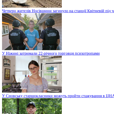
Четверо жителів Носівщини загинуло на станції Квітневій під ч
У Ніжині затримали 22-річного торговця психотропами
У Сновську старшокласники можуть пройти стажування в ЦН