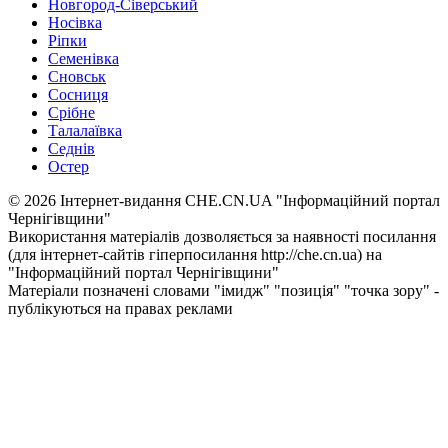
Новгород-Сіверський
Носівка
Ріпки
Семенівка
Сновськ
Сосниця
Срібне
Талалаївка
Седнів
Остер
© 2026 Інтернет-видання CHE.CN.UA "Інформаційний портал
Чернiгiвщини"
Використання матеріалів дозволяється за наявності посилання
(для інтернет-сайтів гіперпосилання http://che.cn.ua) на
"Інформаційний портал Чернiгiвщини"
Матеріали позначені словами "імидж" "позиція" "точка зору" -
публікуються на правах реклами