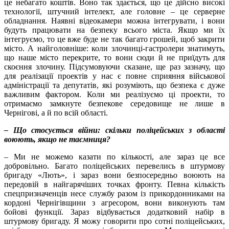
це небагато коштів. Воно так здається, що це дійсно високі
технології, штучний інтелект, але головне – це серверне
обладнання. Наявні відеокамери можна інтегрувати, і вони
будуть працювати на безпеку всього міста. Якщо ми їх
інтегруємо, то це вже буде не так багато грошей, щоб закрити
місто. А найголовніше: коли злочинці-гастролери знатимуть,
що наше місто перекрите, то вони сюди й не приїдуть для
скоєння злочину. Підсумовуючи сказане, ще раз зазначу, що
для реалізації проектів у нас є повне сприяння військової
адміністрації та депутатів, які розуміють, що безпека є дуже
важливим фактором. Коли ми реалізуємо ці проекти, то
отримаємо замкнуте безпекове середовище не лише в
Чернігові, а й по всій області.
– Що стосується війни: скільки поліцейських з області
воюють, якщо не таємниця?
– Ми не можемо казати по кількості, але зараз це все
добровільно. Багато поліцейських перевелись в штурмову
бригаду «Лють», і зараз вони безпосередньо воюють на
передовій в найгарячіших точках фронту. Певна кількість
спецпризначенців несе службу разом із прикордонниками на
кордоні Чернігівщини з агресором, вони виконують там
бойові функції. Зараз відбувається додатковий набір в
штурмову бригаду. Я можу говорити про сотні поліцейських,