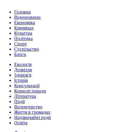
Головна
Відеоновини
Економіка
Кримінал
Культура
Політика
Спорт
Суспільство
Блоги
Екологія
Дозвілля
Здоров'я
Історія
Консультації
Корисні поради
Література
Події
Волонтерство
Життя в громадах
Надзвичайні події
Освіта