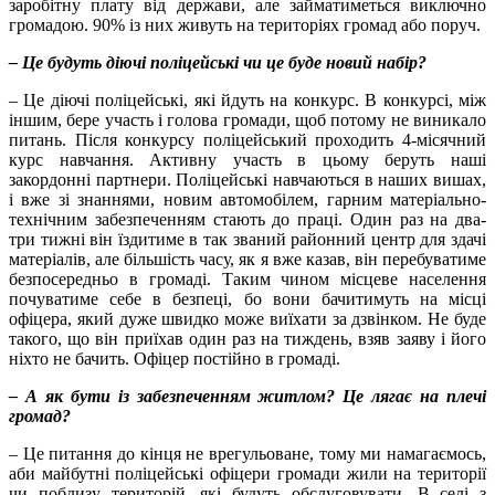
заробітну плату від держави, але займатиметься виключно
громадою. 90% із них живуть на територіях громад або поруч.
– Це будуть діючі поліцейські чи це буде новий набір?
– Це діючі поліцейські, які йдуть на конкурс. В конкурсі, між
іншим, бере участь і голова громади, щоб потому не виникало
питань. Після конкурсу поліцейський проходить 4-місячний
курс навчання. Активну участь в цьому беруть наші
закордонні партнери. Поліцейські навчаються в наших вишах,
і вже зі знаннями, новим автомобілем, гарним матеріально-
технічним забезпеченням стають до праці. Один раз на два-
три тижні він їздитиме в так званий районний центр для здачі
матеріалів, але більшість часу, як я вже казав, він перебуватиме
безпосередньо в громаді. Таким чином місцеве населення
почуватиме себе в безпеці, бо вони бачитимуть на місці
офіцера, який дуже швидко може виїхати за дзвінком. Не буде
такого, що він приїхав один раз на тиждень, взяв заяву і його
ніхто не бачить. Офіцер постійно в громаді.
– А як бути із забезпеченням житлом? Це лягає на плечі
громад?
– Це питання до кінця не врегульоване, тому ми намагаємось,
аби майбутні поліцейські офіцери громади жили на території
чи поблизу територій, які будуть обслуговувати. В селі з