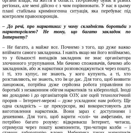
органи влади, на життя в області. По-різному буває в різних
регіонах, але мені дійсно є з чим порівнювати. У нас в цьому
плані стабільна криміногенна ситуація, яка перебуває під
контролем правоохоронців.
– До речі, про наркотики: у чому складність боротьби з
наркоторгівлею? Не тому, що багато закладок по
Інтернету?
– Не багато, а майже все. Почнемо з того, що дуже важко
впіймати самого закладника. І навіть якщо ми його впіймаємо,
то у більшості випадків закладник не знає організатора
злочинного угрупування. Ми бачимо споживачів, бачимо або
закладників, або ж наркотики розповсюджуються через пошту,
і ті, хто купує, не знають, у кого купують, а ті, хто
розставляють, не знають, хто їм це дає. Для того, щоб виявити
ланцюжок, потрібна дуже серйозна робота управління по
боротьбі з незаконним обігом наркотиків та кіберполіції. Іноді
ми доходимо і до організаторів ОЗУ, але оцей технологічний
прорив – Інтернет-мережі – дуже ускладнює нам роботу. Ще
одна складність – це прекурсори, які використовують для
виготовлення наркотиків. Вони зараз є доступними і
дешевими. Для того, щоб варити «солі» чи амфетамін, не
потрібно багато розуму: відкриваєш Інтернет, читаєш,
отримуєш через пошту компоненти, три-чотири колби – і
ставиш лабораторію вдома. Небезпека таких наркотиків