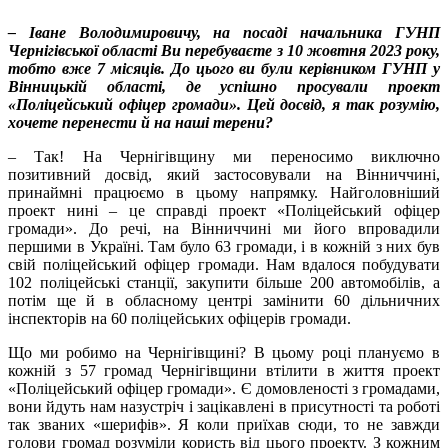
– Іване Володимировичу, на посаді начальника ГУНП
Чернігівської області Ви перебуваєте з 10 жовтня 2023 року,
тобто вже 7 місяців. До цього ви були керівником ГУНП у
Вінницькій області, де успішно просували проект
«Поліцейський офіцер громади». Цей досвід, я так розумію,
хочете перенести й на наші терени?
– Так! На Чернігівщину ми переносимо виключно
позитивний досвід, який застосовували на Вінниччині,
принаймні працюємо в цьому напрямку. Найголовніший
проект нині – це справді проект «Поліцейський офіцер
громади». До речі, на Вінниччині ми його впровадили
першими в Україні. Там було 63 громади, і в кожній з них був
свій поліцейський офіцер громади. Нам вдалося побудувати
102 поліцейські станції, закупити більше 200 автомобілів, а
потім ще й в обласному центрі замінити 60 дільничних
інспекторів на 60 поліцейських офіцерів громади.
Що ми робимо на Чернігівщині? В цьому році плануємо в
кожній з 57 громад Чернігівщини втілити в життя проект
«Поліцейський офіцер громади». Є домовленості з громадами,
вони йдуть нам назустріч і зацікавлені в присутності та роботі
так званих «шерифів». Я коли приїхав сюди, то не завжди
голови громад розуміли користь від цього проекту. З кожним