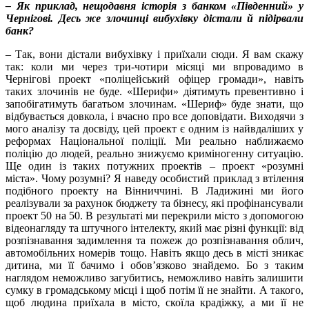
– Як приклад, нещодавня історія з банком «Південний» у
Чернігові. Десь же злочинці вибухівку дістали й підірвали
банк?
– Так, вони дістали вибухівку і приїхали сюди. Я вам скажу
так: коли ми через три-чотири місяці ми впровадимо в
Чернігові проект «поліцейський офіцер громади», навіть
таких злочинів не буде. «Шерифи» діятимуть превентивно і
запобігатимуть багатьом злочинам. «Шериф» буде знати, що
відбувається довкола, і вчасно про все доповідати. Виходячи з
мого аналізу та досвіду, цей проект є одним із найвдаліших у
реформах Національної поліції. Ми реально наближаємо
поліцію до людей, реально знижуємо криміногенну ситуацію.
Ще один із таких потужних проектів – проект «розумні
міста». Чому розумні? Я наведу особистий приклад з втілення
подібного проекту на Вінниччині. В Ладижині ми його
реалізували за рахунок бюджету та бізнесу, які профінансували
проект 50 на 50. В результаті ми перекрили місто з допомогою
відеонагляду та штучного інтелекту, який має різні функції: від
розпізнавання задимлення та пожеж до розпізнавання облич,
автомобільних номерів тощо. Навіть якщо десь в місті зникає
дитина, ми її бачимо і обов’язково знайдемо. Бо з таким
наглядом неможливо загубитись, неможливо навіть залишити
сумку в громадському місці і щоб потім її не знайти. А такого,
щоб людина приїхала в місто, скоїла крадіжку, а ми її не