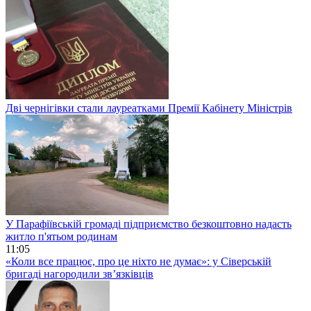
Дві чернігівки стали лауреатками Премії Кабінету Міністрів
У Парафіївській громаді підприємство безкоштовно надасть
житло п'ятьом родинам
11:05
«Коли все працює, про це ніхто не думає»: у Сіверській
бригаді нагородили зв’язківців