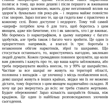
полягає в тому, що вони дешеві і після першого ж вживання
роблять людину залежною, мають дуже негативний вплив на
здоров’я. буквально пів року-рік – і людина майже повністю
стає хворою. Зараз погано те, що ця гидота вже є практично в
кожному селі. Воно доступне і недороге. Тому той самий
«шериф» потрібен хоча б для того, щоб боротись з цим
явищем, адже він бачитиме, хто і як завозить, хто і де вживає.
Ми боремось із наркотрафіком, в цьому напрямку є багато
здобутків, але треба також і багато чого зробити. Це один із
пріоритетних напрямків, а взагалі їх три: боротьба з
незаконним обігом наркотиків, зброї та шахраями. Що
стосується останнього, то, користуючись нагодою, закликаю
людей думати. Кожен громадянин повинен зрозуміти, що коли
вам дзвонять і кажуть про те, що ваша карта заблокована, або
треба перерахувати якийсь внесок, то у 99% це шахрайство.
Частіше за все шахраї не живуть на території області,
половина з випадків – це злочинці з місць позбавлення волі,
деякі шахраї живуть в інших країнах, звідки ми їх не можемо
дістати, тому боротися з цим явищем надзвичайно складно. Я
хочу ще раз звернутись до всіх: не треба ставати жертвами.
Будьте обережними! Зараз кількість шахрайств більша, ніж
крадіжок. Це один із найбільш розповсюджених злочинів
сьогодення.