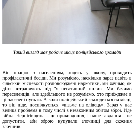
Такий вигляд має робоче місце поліцейського громади
Він працює з населенням, ходить у школу, проводить
профілактичні бесіди. Ми розуміємо, наскільки зараз навіть в
сільській місцевості розповсюджені наркотики, ми бачимо, як
діти потрапляють під їх негативний вплив. Ми бачимо
переселенців, але здебільшого не розуміємо, хто приїжджає в
ці населені пункти. А коли поліцейський знаходиться на місці,
то він піде, поспілкується, «візьме на олівець». Зараз у нас
велика проблема в тому числі з незаконним обігом зброї. Йде
війна. Чернігівщина – це прикордоння, і наше завдання – не
допустити, аби зброю купували злочинці для скоєння
злочинів.