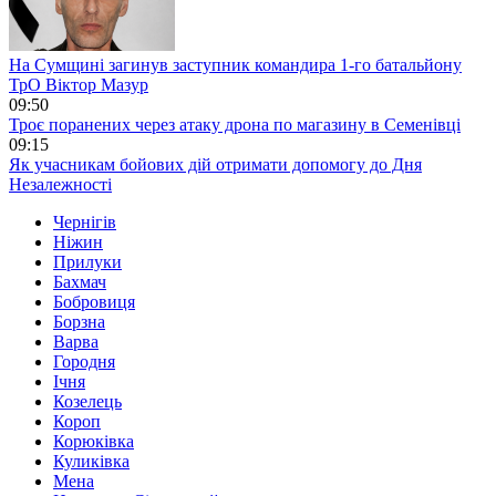
На Сумщині загинув заступник командира 1-го батальйону
ТрО Віктор Мазур
09:50
Троє поранених через атаку дрона по магазину в Семенівці
09:15
Як учасникам бойових дій отримати допомогу до Дня
Незалежності
Чернігів
Ніжин
Прилуки
Бахмач
Бобровиця
Борзна
Варва
Городня
Ічня
Козелець
Короп
Корюківка
Куликівка
Мена