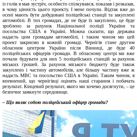
із голів я мав зустріч, особисто спілкувався, показав і розказав,
в чому цінність цього проекту. І мене почули. Відтак вже до
осені мають бути добудовані поліцейські станції та закуплені
автомобілі. В тих громадах, де не буде їх закуплено, це буде
зроблено за рахунок Національної поліції України та
посольства США в Україні. Можна сказати, що держава
надасть цим громадам автомобілі, і таким чином ми цей
проект закриємо в кожній громаді. Чернігів стане другим
обласним центром України після Вінниці, де буде 40
поліцейських офіцерів громади. В обласному центрі ми вже
почали будувати для них 5 поліцейських станцій за рахунок
міських грошей. За рахунок міського бюджету буде також
закуплено і частину автомобілів, але більшу частину вже ж
надасть МВС та посольство США в Україні. Таким чином, я
впевнений, що чернігівці оцінять наші старання і побачать
результат. Кінцевий результат, якого ми хочемо досягнути, – це
безпечне замкнуте середовище.
– Що являє собою поліцейський офіцер громади?