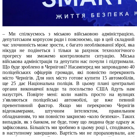
– Ми спілкуємось з міською військовою адміністрацією,
депутатським корпусом ради і пояснюємо, що в цей складний
час злочинність може зрости, є багато необлікованої зброї, яка
нікуди не подінеться і тільки за рахунок технологічного
прогресу ми зможемо контролювати ситуацію. Міська
військова адміністрація та депутати нас почули і підтримали.
Що буде зроблено в Чернігові? Насамперед ми запровадимо 40
поліцейських офіцерів громади, які повністю перекриють
місто Чернігів. Для них місто готове купити 15 автомобілів,
ще 25 дає Національна поліція. В цьому плані центральні
органи виконавчої влади та посольство США йдуть нам
назустріч. Повірте мені: коли навіть просто на вулицях
з’являються поліцейські автомобілі, це вже певний
превентивний фактор. Якщо ми перекриємо Чернігів
відеокамерами, штучним інтелектом, правильним
обладнанням, то ми повністю закриємо «коло безпеки». Таких
випадків, як з банком, не буде, тому що людина буде одразу ж
зафіксована. Більшість ми зробимо в цьому році і, сподіваюсь,
в наступному завершимо. Вартість ми не прораховували, але