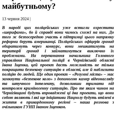
майбутньому?
13 червня 2024 |
В народі цих поліцейських уже встигли охрестити
«шерифами», бо й справді вони чимось схожі на них. До
того ж безпосередню участь в підтримці цього напрямку
реформи беруть американці. Поліцейських офіцерів громад
обиратимуть через конкурс, вони мешкатимуть на
території громад і займатимуться виключно їх
проблемами. На переконання начальника Головного
управління Національної поліції в Чернігівській області
Івана Іщенка, цей проект дасть можливість не тільки
покращити безпекову ситуацію в області, але й наблизити
поліцію до людей. Ще один проект – «Розумні міста» – має
замкнути «безпекове коло» з допомогою камер відеонагляду
та штучного інтелекту, дозволивши тримати під
контролем криміногенну ситуацію. Про те яким чином на
Чернігівщині будуть впроваджені ці два проекти, що вони
собою являють і які ще ініціативи Нацполу будуть втілені в
життя в прикордонному регіоні – наша розмова з
очільником ГУНП Іваном Іщенком.