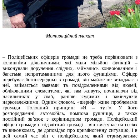
Мотиваційний плакат
– Поліцейських офіцерів громади не треба порівнювати з
колишніми дільничними, які мали мільйон функцій –
виконували доручення слідчих, займались конвоюванням і
багатьма непритаманними для нього функціями. Офіцер
перебуває безпосередньо в громаді, він майже не виїжджає з
неї, займається заявами та повідомленнями від людей,
облікованими елементами, які там живуть, починаючи від
насильників у сім’ї, раніше судимих і закінчуючи
наркозалежними. Одним словом, «шериф» живе проблемами
громади. Головний принцип: «Я – тут!». У його
розпорядженні: автомобіль, помпова рушниця, а також
постійний зв’язок з керівництвом громади. Поліцейський
офіцер громади є підзвітний громаді – він виступає на сесіях
та виконкомах, де доповідає про криміногенну ситуацію, і в
цей самий час він є поліцейським, який отримуватиме