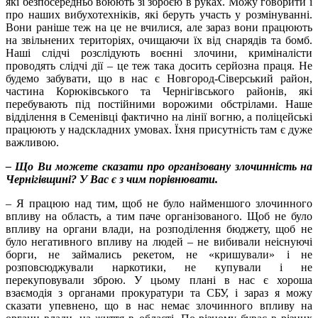
які безпосередньо воюють зі зброєю в руках. Можу говорити і
про наших вибухотехніків, які беруть участь у розмінуванні.
Вони раніше теж на це не вчилися, але зараз вони працюють
на звільнених територіях, очищаючи їх від снарядів та бомб.
Наші слідчі розслідують воєнні злочини, криміналісти
проводять слідчі дії – це теж така досить серйозна праця. Не
будемо забувати, що в нас є Новгород-Сіверський район,
частина Корюківського та Чернігівського районів, які
перебувають під постійними ворожими обстрілами. Наше
відділення в Семенівці фактично на лінії вогню, а поліцейські
працюють у надскладних умовах. Їхня присутність там є дуже
важливою.
– Що Ви можете сказати про організовану злочинність на
Чернігівщині? У Вас є з чим порівнювати.
– Я працюю над тим, щоб не було найменшого злочинного
впливу на область, а тим паче організованого. Щоб не було
впливу на органи влади, на розподілення бюджету, щоб не
було негативного впливу на людей – не вибивали неіснуючі
борги, не займались рекетом, не «кришували» і не
розповсюджували наркотики, не купували і не
перекуповували зброю. У цьому плані в нас є хороша
взаємодія з органами прокуратури та СБУ, і зараз я можу
сказати упевнено, що в нас немає злочинного впливу на