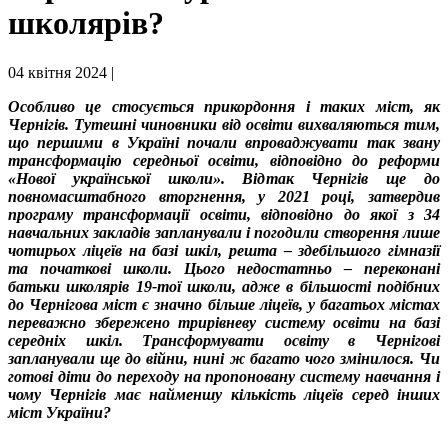
школярів?
04 квітня 2024 |
Особливо це стосується прикордоння і таких міст, як
Чернігів. Тутешні чиновники від освіти вихваляються тим,
що першими в Україні почали впроваджувати так звану
трансформацію середньої освіти, відповідно до реформи
«Нової української школи». Відтак Чернігів ще до
повномасштабного вторгнення, у 2021 році, затвердив
програму трансформації освіти, відповідно до якої з 34
навчальних закладів запланували і погодили створення лише
чотирьох ліцеїв на базі шкіл, решта – здебільшого гімназії
та початкові школи. Цього недостатньо – переконані
батьки школярів 19-тої школи, адже в більшості подібних
до Чернігова міст є значно більше ліцеїв, у багатьох містах
переважно збережено трирівневу систему освіти на базі
середніх шкіл. Трансформувати освіту в Чернігові
запланували ще до війни, нині ж багато чого змінилося. Чи
готові діти до переходу на пропоновану систему навчання і
чому Чернігів має найменшу кількість ліцеїв серед інших
міст України?