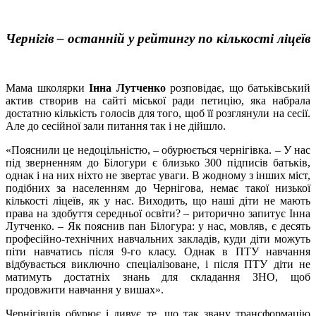
Чернігів – останній у рейтингу по кількості ліцеїв
Мама школярки
Інна Лутченко
розповідає, що батьківський
актив створив на сайті міської ради петицію, яка набрала
достатню кількість голосів для того, щоб її розглянули на сесії.
Але до сесійної зали питання так і не дійшло.
«Пояснили це недоцільністю, – обурюється чернігівка. – У нас
під зверненням до Білогури є близько 300 підписів батьків,
однак і на них ніхто не звертає уваги. В жодному з інших міст,
подібних за населенням до Чернігова, немає такої низької
кількості ліцеїв, як у нас. Виходить, що наші діти не мають
права на здобуття середньої освіти? – риторично запитує Інна
Лутченко. – Як пояснив пан Білогура: у нас, мовляв, є десять
професійно-технічних навчальних закладів, куди діти можуть
піти навчатись після 9-го класу. Однак в ПТУ навчання
відбувається виключно спеціалізоване, і після ПТУ діти не
матимуть достатніх знань для складання ЗНО, щоб
продовжити навчання у вишах».
Чернігівців обурює і дивує те, що так звану трансформацію