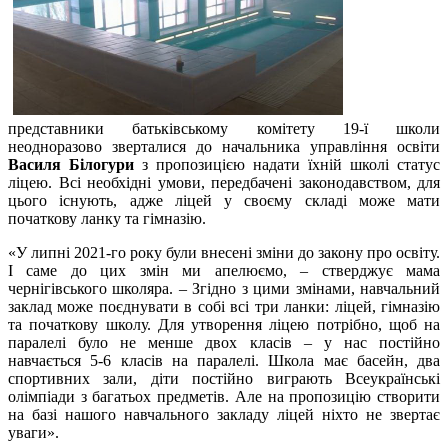
представники батьківському комітету 19-ї школи
неодноразово зверталися до начальника управління освіти
Василя Білогури
з пропозицією надати їхній школі статус
ліцею. Всі необхідні умови, передбачені законодавством, для
цього існують, адже ліцей у своєму складі може мати
початкову ланку та гімназію.
«У липні 2021-го року були внесені зміни до закону про освіту.
І саме до цих змін ми апелюємо, – стверджує мама
чернігівського школяра. – Згідно з цими змінами, навчальний
заклад може поєднувати в собі всі три ланки: ліцей, гімназію
та початкову школу. Для утворення ліцею потрібно, щоб на
паралелі було не менше двох класів – у нас постійно
навчається 5-6 класів на паралелі. Школа має басейн, два
спортивних зали, діти постійно виграють Всеукраїнські
олімпіади з багатьох предметів. Але на пропозицію створити
на базі нашого навчального закладу ліцей ніхто не звертає
уваги».