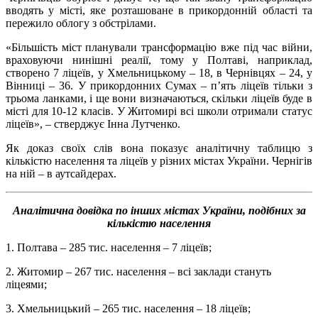
вводять у місті, яке розташоване в прикордонній області та
пережило облогу з обстрілами.
«Більшість міст планували трансформацію вже під час війни,
враховуючи нинішні реалії, тому у Полтаві, наприклад,
створено 7 ліцеїв, у Хмельницькому – 18, в Чернівцях – 24, у
Вінниці – 36. У прикордонних Сумах – п’ять ліцеїв тільки з
трьома ланками, і ще вони визначаються, скільки ліцеїв буде в
місті для 10-12 класів. У Житомирі всі школи отримали статус
ліцеїв», – стверджує Інна Лутченко.
Як доказ своїх слів вона показує аналітичну таблицю з
кількістю населення та ліцеїв у різних містах України. Чернігів
на ній – в аутсайдерах.
Аналітична довідка по інших містах України, подібних за
кількістю населення
1. Полтава – 285 тис. населення – 7 ліцеїв;
2. Житомир – 267 тис. населення – всі заклади стануть
ліцеями;
3. Хмельницький – 265 тис. населення – 18 ліцеїв;