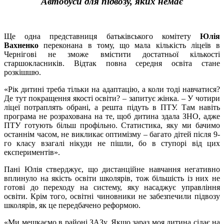
Автобуси для підвозу, яких немає
Ще одна представниця батьківського комітету
Юлія
Вахненко
переконана в тому, що мала кількість ліцеїв в
Чернігові не зможе вмістити достатньої кількості
старшокласників. Відтак повна середня освіта стане
розкішшю.
«Рік дитині треба тільки на адаптацію, а коли тоді навчатися?
Де тут покращення якості освіти? – запитує жінка. – У чотири
ліцеї потраплять обрані, а решта підуть в ПТУ. Там навіть
програма не розрахована на те, щоб дитина здала ЗНО, адже
ПТУ готують більш профільно. Статистика, яку ми бачимо
останнім часом, не викликає оптимізму – багато дітей після 9-
го класу взагалі нікуди не пішли, бо в ступорі від цих
експериментів».
Пані Юлія стверджує, що дистанційне навчання негативно
вплинуло на якість освіти школярів, тож більшість із них не
готові до переходу на систему, яку насаджує управління
освіти. Крім того, освітні чиновники не забезпечили підвозу
школярів, як це передбачено реформою.
«Ми мешкаємо в районі ЗАЗу. Якщо зараз моя дитина сідає на