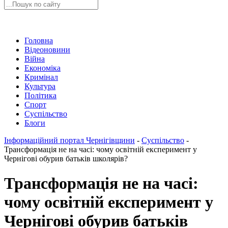
Головна
Відеоновини
Війна
Економіка
Кримінал
Культура
Політика
Спорт
Суспільство
Блоги
Інформаційний портал Чернігівщини
-
Суспільство
-
Трансформація не на часі: чому освітній експеримент у
Чернігові обурив батьків школярів?
Трансформація не на часі:
чому освітній експеримент у
Чернігові обурив батьків