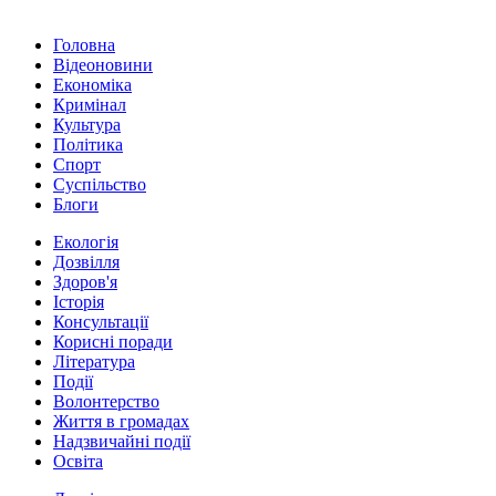
Головна
Відеоновини
Економіка
Кримінал
Культура
Політика
Спорт
Суспільство
Блоги
Екологія
Дозвілля
Здоров'я
Історія
Консультації
Корисні поради
Література
Події
Волонтерство
Життя в громадах
Надзвичайні події
Освіта