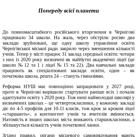
Попереду всієї планети
До повномасштабного російського вторгнення в Чернігові
працювало 34 школи. На жаль, через обстріли росіян два
заклади зруйновані, ще одну школу управління освіти
Чернігівської міської ради закрило через зменшення кількості
учнів. Тепер у місті працює 31 заклад середньої освіти: чотири
з них із 2020 року визначені як майбутні академічні ліцеї (це
школи № 12 та 1 і ліцеї № 15 та 22). Два навчальні заклади
працюють як спеціалізовані заклади освіти, один – як
початкова школа, решта 24 – стануть гімназіями.
Реформа НУШ має повноцінно запрацювати у 2027 році,
проте в Чернігові вирішили стартувати раніше всіх і почали
адаптувати освіту з 2020 року. Тож нині наймолодші школярі у
визначених школах – це четвертокласники, у кожному закладі
діє по 4-5 профілів для 10-11 класів, тож крок за кроком ліцеї
«старшають», а контингент учнів та вчителів змінюється.
Натомість в інших школах міста зникають старшокласники, а
збільшується кількість учнів початкової ланки.
Згідно правил, органи місцевого самоврядування мають