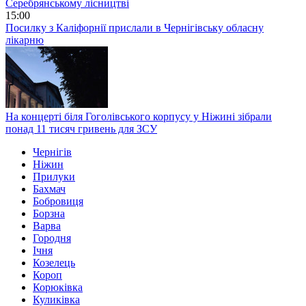
Серебрянському лісництві
15:00
Посилку з Каліфорнії прислали в Чернігівську обласну
лікарню
На концерті біля Гоголівського корпусу у Ніжині зібрали
понад 11 тисяч гривень для ЗСУ
Чернігів
Ніжин
Прилуки
Бахмач
Бобровиця
Борзна
Варва
Городня
Ічня
Козелець
Короп
Корюківка
Куликівка