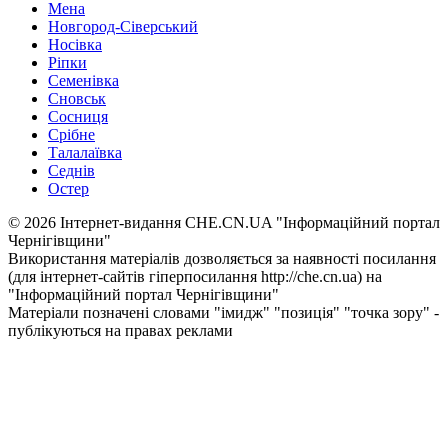
Мена
Новгород-Сіверський
Носівка
Ріпки
Семенівка
Сновськ
Сосниця
Срібне
Талалаївка
Седнів
Остер
© 2026 Інтернет-видання CHE.CN.UA "Інформаційний портал
Чернiгiвщини"
Використання матеріалів дозволяється за наявності посилання
(для інтернет-сайтів гіперпосилання http://che.cn.ua) на
"Інформаційний портал Чернiгiвщини"
Матеріали позначені словами "імидж" "позиція" "точка зору" -
публікуються на правах реклами