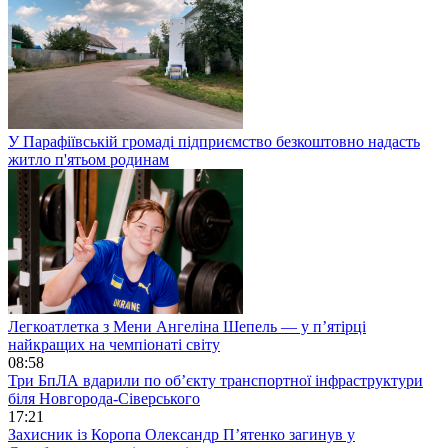
У Парафіївській громаді підприємство безкоштовно надасть
житло п'ятьом родинам
Легкоатлетка з Мени Ангеліна Шепель — у п’ятірці
найкращих на чемпіонаті світу
08:58
Три БпЛА вдарили по об’єкту транспортної інфраструктури
біля Новгорода-Сіверського
17:21
Захисник із Коропа Олександр П’ятенко загинув у