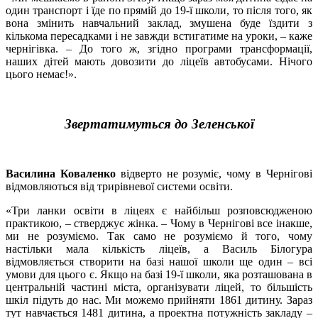
один транспорт і їде по прямій до 19-ї школи, то після того, як
вона змінить навчальний заклад, змушена буде їздити з
кількома пересадками і не завжди встигатиме на уроки, – каже
чернігівка. – До того ж, згідно програми трансформації,
наших дітей мають довозити до ліцеїв автобусами. Нічого
цього немає!».
Звертатимуться до Зеленської
Василина Коваленко
відверто не розуміє, чому в Чернігові
відмовляються від трирівневої системи освіти.
«Три ланки освіти в ліцеях є найбільш розповсюдженою
практикою, – стверджує жінка. – Чому в Чернігові все інакше,
ми не розуміємо. Так само не розуміємо й того, чому
настільки мала кількість ліцеїв, а Василь Білогура
відмовляється створити на базі нашої школи ще один – всі
умови для цього є. Якщо на базі 19-ї школи, яка розташована в
центральній частині міста, організувати ліцей, то більшість
шкіл підуть до нас. Ми можемо прийняти 1861 дитину. Зараз
тут навчається 1481 дитина, а проектна потужність закладу –