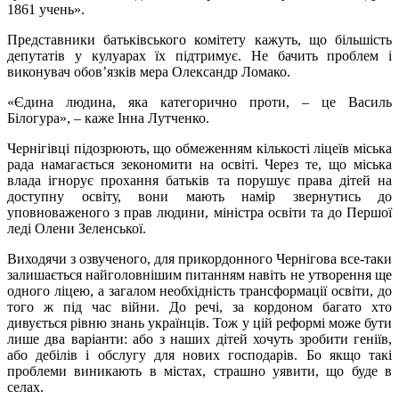
1861 учень».
Представники батьківського комітету кажуть, що більшість
депутатів у кулуарах їх підтримує. Не бачить проблем і
виконувач обов’язків мера Олександр Ломако.
«Єдина людина, яка категорично проти, – це Василь
Білогура», – каже Інна Лутченко.
Чернігівці підозрюють, що обмеженням кількості ліцеїв міська
рада намагається зекономити на освіті. Через те, що міська
влада ігнорує прохання батьків та порушує права дітей на
доступну освіту, вони мають намір звернутись до
уповноваженого з прав людини, міністра освіти та до Першої
леді Олени Зеленської.
Виходячи з озвученого, для прикордонного Чернігова все-таки
залишається найголовнішим питанням навіть не утворення ще
одного ліцею, а загалом необхідність трансформації освіти, до
того ж під час війни. До речі, за кордоном багато хто
дивується рівню знань українців. Тож у цій реформі може бути
лише два варіанти: або з наших дітей хочуть зробити геніїв,
або дебілів і обслугу для нових господарів. Бо якщо такі
проблеми виникають в містах, страшно уявити, що буде в
селах.