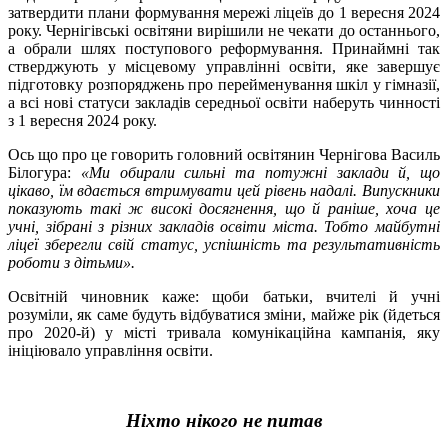
затвердити плани формування мережі ліцеїв до 1 вересня 2024
року. Чернігівські освітяни вирішили не чекати до останнього,
а обрали шлях поступового реформування. Принаймні так
стверджують у місцевому управлінні освіти, яке завершує
підготовку розпоряджень про перейменування шкіл у гімназії,
а всі нові статуси закладів середньої освіти наберуть чинності
з 1 вересня 2024 року.
Ось що про це говорить головний освітянин Чернігова Василь
Білогура:
«Ми обирали сильні та потужні заклади й, що
цікаво, їм вдається втримувати цей рівень надалі. Випускники
показують такі ж високі досягнення, що й раніше, хоча це
учні, зібрані з різних закладів освіти міста. Тобто майбутні
ліцеї зберегли свій статус, успішність та результативність
роботи з дітьми».
Освітній чиновник каже: щоби батьки, вчителі й учні
розуміли, як саме будуть відбуватися зміни, майже рік (йдеться
про 2020-й) у місті тривала комунікаційна кампанія, яку
ініціювало управління освіти.
Ніхто нікого не питав