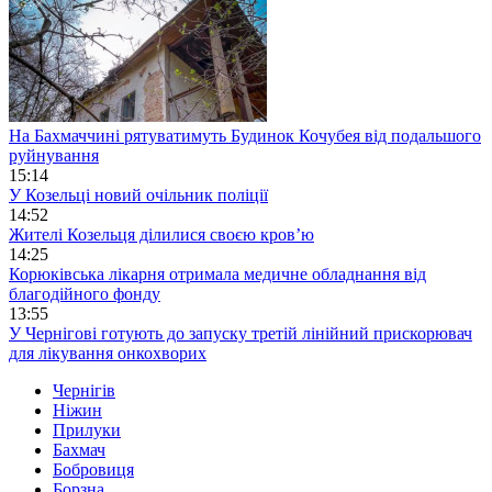
На Бахмаччині рятуватимуть Будинок Кочубея від подальшого
руйнування
15:14
У Козельці новий очільник поліції
14:52
Жителі Козельця ділилися своєю кров’ю
14:25
Корюківська лікарня отримала медичне обладнання від
благодійного фонду
13:55
У Чернігові готують до запуску третій лінійний прискорювач
для лікування онкохворих
Чернігів
Ніжин
Прилуки
Бахмач
Бобровиця
Борзна