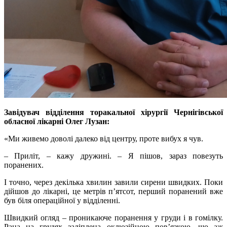
Завідувач відділення торакальної хірургії Чернігівської
обласної лікарні Олег Лузан:
«Ми живемо доволі далеко від центру, проте вибух я чув.
– Приліт, – кажу дружині. – Я пішов, зараз повезуть
поранених.
І точно, через декілька хвилин завили сирени швидких. Поки
дійшов до лікарні, це метрів п’ятсот, перший поранений вже
був біля операційної у відділенні.
Швидкий огляд – проникаюче поранення у груди і в гомілку.
Рана на грудях заліплена оклюзійною пов’язкою, що аж