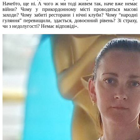
Начебто, ще ні. А чого ж ми тоді живем так, наче вже немає
війни? Чому у прикордонному місті проводяться масові
заходи? Чому забиті ресторани і нічні клуби? Чому “народні
гуляння” перевищили, здається, довоєнний рівень? Зі страху,
чи з недолугості? Немає відповіді».