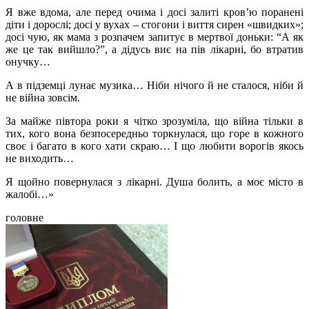
Я вже вдома, але перед очима і досі залиті кров’ю поранені
діти і дорослі; досі у вухах – стогони і виття сирен «швидких»;
досі чую, як мама з розпачем запитує в мертвої доньки: “А як
же це так вийшло?”, а дідусь виє на пів лікарні, бо втратив
онучку…
А в підземці лунає музика… Ніби нічого й не сталося, ніби й
не війна зовсім.
За майже півтора роки я чітко зрозуміла, що війна тільки в
тих, кого вона безпосередньо торкнулася, що горе в кожного
своє і багато в кого хати скраю… І що любити ворогів якось
не виходить…
Я щойно повернулася з лікарні. Душа болить, а моє місто в
жалобі…»
головне