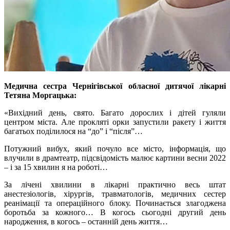
Медична сестра Чернігівської обласної дитячої лікарні
Тетяна Моргацька:
«Вихідний день, свято. Багато дорослих і дітей гуляли
центром міста. Але прокляті орки запустили ракету і життя
багатьох поділилося на “до” і “після”…
Потужний вибух, який почуло все місто, інформація, що
влучили в драмтеатр, підсвідомість малює картини весни 2022
– і за 15 хвилин я на роботі…
За лічені хвилини в лікарні практично весь штат
анестезіологів, хірургів, травматологів, медичних сестер
реанімації та операційного блоку. Починається злагоджена
боротьба за кожного… В когось сьогодні другий день
народження, в когось – останній день життя…