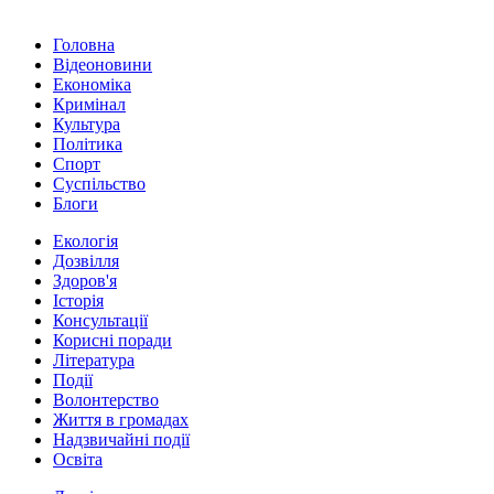
Головна
Відеоновини
Економіка
Кримінал
Культура
Політика
Спорт
Суспільство
Блоги
Екологія
Дозвілля
Здоров'я
Історія
Консультації
Корисні поради
Література
Події
Волонтерство
Життя в громадах
Надзвичайні події
Освіта