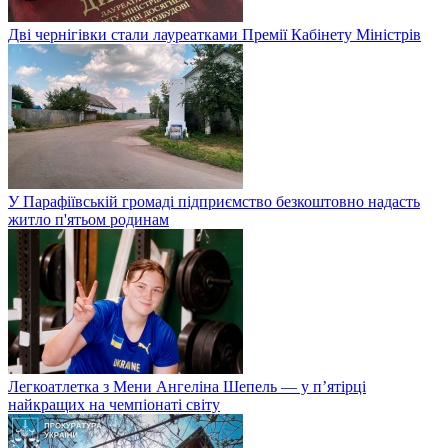
Дві чернігівки стали лауреатками Премії Кабінету Міністрів
У Парафіївській громаді підприємство безкоштовно надасть
житло п'ятьом родинам
Легкоатлетка з Мени Ангеліна Шепель — у п’ятірці
найкращих на чемпіонаті світу