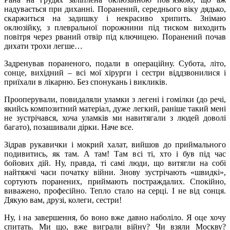
надувається при диханні. Поранений, середнього віку дядько,
скаржиться на задишку і некрасиво хрипить. Знімаю
оклюзійку, з плевральної порожнини під тиском виходить
повітря через рваний отвір під ключицею. Поранений почав
дихати трохи легше…
Задренував пораненого, подали в операційну. Субота, літо,
сонце, вихідний – всі мої хірурги і сестри віддзвонилися і
приїхали в лікарню. Без спонукань і викликів.
Прооперували, повидаляли уламки з легені і гомілки (до речі,
якийсь композитний матеріал, дуже легкий, раніше такий мені
не зустрічався, хоча уламків ми навитягали з людей доволі
багато), позашивали дірки. Наче все.
Зідрав рукавички і мокрий халат, вийшов до приймального
подивитись, як там. А там! Там всі ті, хто і був під час
бойових дій. Ну, правда, ті самі люди, що витягли на собі
найтяжчі часи початку війни. Знову зустрічають «швидкі»,
сортують поранених, приймають постраждалих. Спокійно,
виважено, професійно. Тепло стало на серці. І не від сонця.
Дякую вам, друзі, колеги, сестри!
Ну, і на завершення, бо воно вже давно наболіло. Я оце хочу
спитать. Ми що, вже виграли війну? Чи взяли Москву?