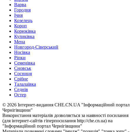
Варва
Городня
Ічня
Козелець
Короп
Корюківка
Куликівка
Мена
Новгород-Сіверський
Носівка
Ріпки
Семенівка
Сновськ
Сосниця
Срібне
Талалаївка
Седнів
Остер
© 2026 Інтернет-видання CHE.CN.UA "Інформаційний портал
Чернiгiвщини"
Використання матеріалів дозволяється за наявності посилання
(для інтернет-сайтів гіперпосилання http://che.cn.ua) на
"Інформаційний портал Чернiгiвщини"
Матеріали позначені словами "імидж" "позиція" "точка зору" -