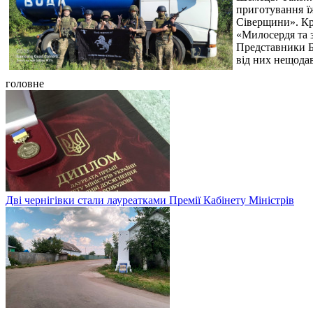
приготування ї
Сіверщини». Крі
«Милосердя та з
Представники Б
від них нещодав
головне
Дві чернігівки стали лауреатками Премії Кабінету Міністрів