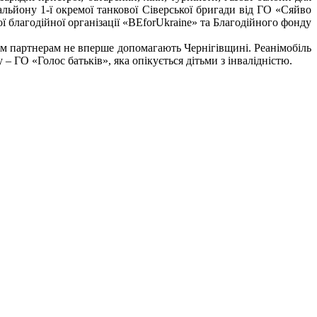
льйону 1-ї окремої танкової Сіверської бригади від ГО «Сяйво
ї благодійної організації «BEforUkraine» та Благодійного фонду
им партнерам не вперше допомагають Чернігівщині. Реанімобіль
– ГО «Голос батьків», яка опікується дітьми з інвалідністю.