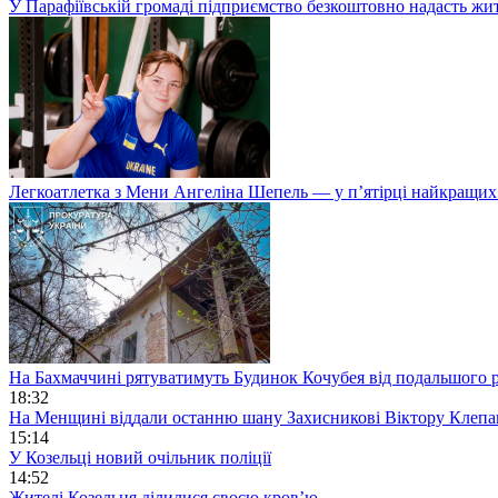
У Парафіївській громаді підприємство безкоштовно надасть жи
Легкоатлетка з Мени Ангеліна Шепель — у п’ятірці найкращих 
На Бахмаччині рятуватимуть Будинок Кочубея від подальшого
18:32
На Менщині віддали останню шану Захисникові Віктору Клеп
15:14
У Козельці новий очільник поліції
14:52
Жителі Козельця ділилися своєю кров’ю