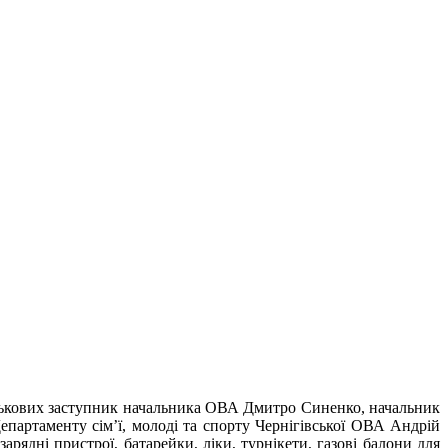
йськових заступник начальника ОВА Дмитро Синенко, начальник
Департаменту сім’ї, молоді та спорту Чернігівської ОВА Андрій
арядні пристрої, батарейки, ліки, турнікети, газові балони для