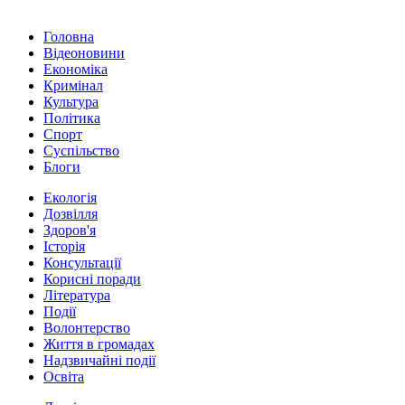
Головна
Відеоновини
Економіка
Кримінал
Культура
Політика
Спорт
Суспільство
Блоги
Екологія
Дозвілля
Здоров'я
Історія
Консультації
Корисні поради
Література
Події
Волонтерство
Життя в громадах
Надзвичайні події
Освіта