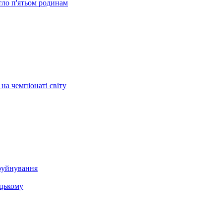
тло п'ятьом родинам
на чемпіонаті світу
 руйнування
ацькому