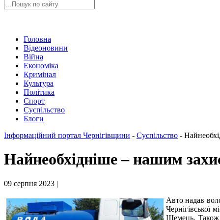
Головна
Відеоновини
Війна
Економіка
Кримінал
Культура
Політика
Спорт
Суспільство
Блоги
Інформаційний портал Чернігівщини
-
Суспільство
-
Найнеобхі
Найнеобхідніше – нашим зах
09 серпня 2023 |
Авто надав вол
Чернігівської м
Шемець. Також з