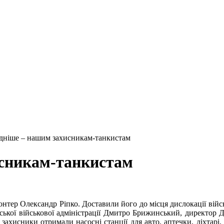
дніше – нашим захисникам-танкистам
исникам-танкистам
онтер Олександр Ріпко. Доставили його до місця дислокації ві
іської військової адміністрації Дмитро Брижинський, директор 
ахисники отримали насосні станції для авто, аптечки, ліхтарі, з