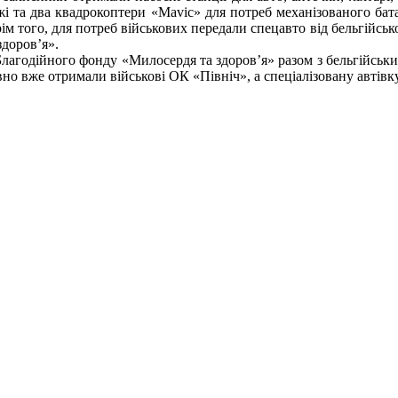
жі та два квадрокоптери «Mavic» для потреб механізованого бата
м того, для потреб військових передали спецавто від бельгійсько
доров’я».
лагодійного фонду «Милосердя та здоров’я» разом з бельгійськ
но вже отримали військові ОК «Північ», а спеціалізовану автівку 