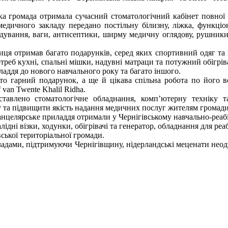
а громада отримала сучасний стоматологічний кабінет повної 
едичного закладу передано постільну білизну, ліжка, функціо
годування, ваги, антисептики, ширму медичну оглядову, рушники
ниця отримав багато подарунків, серед яких спортивний одяг та 
отреб кухні, спальні мішки, надувні матраци та потужний обігріва
ладдя до нового навчального року та багато іншого.
сто гарний подарунок, а ще й цікава спільна робота по його 
van Twente Khalil Ridha.
оставлено стоматологічне обладнання, комп’ютерну техніку т
 та підвищити якість надання медичних послуг жителям громади
 канцелярське приладдя отримали у Чернігівському навчально-реаб
ідні візки, ходунки, обігрівачі та генератор, обладнання для реабі
ської територіальної громади.
кладами, підтримуючи Чернігівщину, нідерландські меценати неод