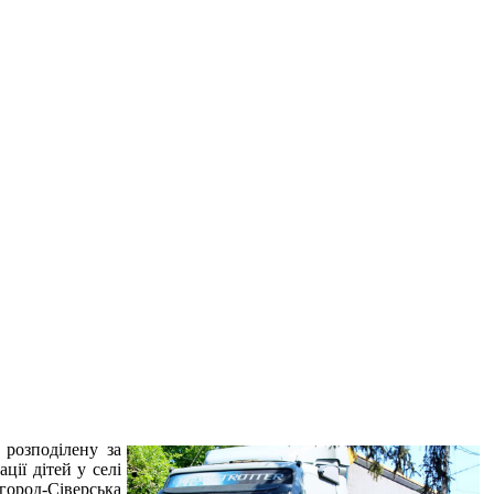
 розподілену за
ції дітей у селі
город-Сіверська