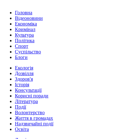
Головна
Відеоновини
Економіка
Кримінал
Культура
Політика
Спорт
Суспільство
Блоги
Екологія
Дозвілля
Здоров'я
Історія
Консультації
Корисні поради
Література
Події
Волонтерство
Життя в громадах
Надзвичайні події
Освіта