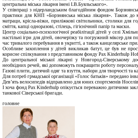
центральна міська лікарня імені І.В.Буяльського».
У співпраці з нідерландським благодійним фондом Борзнянськ
практики для КНП «Борзнянська міська лікарня». Також до м
матраци, крісла-візки, приліжкові світильники, столики для 
сміття, капці одноразові, стілець, гігієнічний папір та маски.
Центр соціально-психологічної реабілітації дітей у селі Хміль
настільні ігри для дітей, овочерізку та погружний міксер для п
час тривалого перебування в укритті, а також канцелярське при
Особливе захоплення у дітей викликав батут, це був не про
корисне спілкування з представником фонду Pax Kinderhulp Hof 
До центральної міської лікарні у Новгород-Сіверському д
необхідних речей, які допоможуть покращити роботу персоналу
Газові плити, дитячий одяг та взуття, набори для творчості та
Для потреб грмадської організації «Голос батьків» передано інвал
Дев’ять велосипедів відправлено для юних спортсменів Носелів
І хоча фонд Pax Kinderhulp опікується переважно дитячими за
танкової Сіверської бригади.
головне