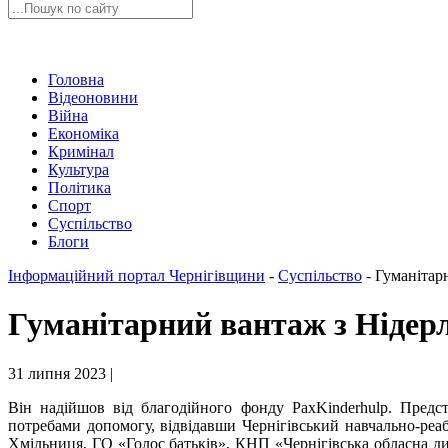
Головна
Відеоновини
Війна
Економіка
Кримінал
Культура
Політика
Спорт
Суспільство
Блоги
Інформаційний портал Чернігівщини
-
Суспільство
-
Гуманітар
Гуманітарний вантаж з Нідер
31 липня 2023 |
Він надійшов від благодійного фонду PaxKinderhulp. Предс
потребами допомогу, відвідавши Чернігівський навчально-реабі
Хмільниця, ГО «Голос батьків», КНП «Чернігівська обласна д