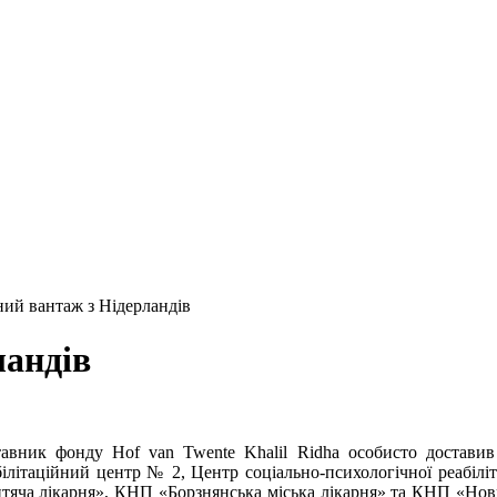
ний вантаж з Нідерландів
ландів
тавник фонду Hof van Twente Khalil Ridha особисто доставив
літаційний центр № 2, Центр соціально-психологічної реабіліта
итяча лікарня», КНП «Борзнянська міська лікарня» та КНП «Нов