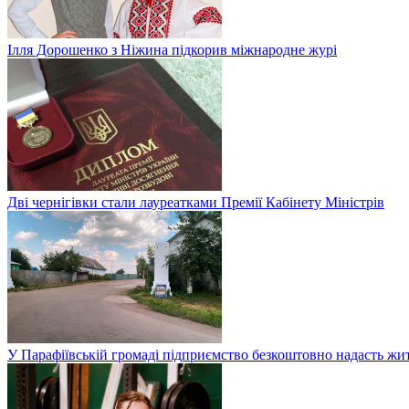
Ілля Дорошенко з Ніжина підкорив міжнародне журі
Дві чернігівки стали лауреатками Премії Кабінету Міністрів
У Парафіївській громаді підприємство безкоштовно надасть жи