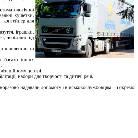
стоматологічної
нальні кушетки,
, контейнер для
взуття, іграшки,
ч, необхідні під
встановленню та
а багато інших
.
ілітаційному центрі.
літації, набори для творчості та дитячі речі.
норазово надавали допомогу і військовослужбовцям 1-ї окремої